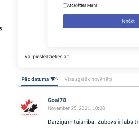
Atcerēties Mani
Ienākt
s
Vai pieslēdzieties ar:
Pēc datuma
Visaugstāk novērtēts
Goal78
November 25, 2021, 10:20
Dārziņam taisnība. Zubovs ir labs t