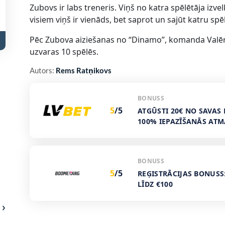
Zubovs ir labs treneris. Viņš no katra spēlētāja izvel
visiem viņš ir vienāds, bet saprot un sajūt katru spēl
Pēc Zubova aiziešanas no “Dinamo”, komanda Valērija
uzvaras 10 spēlēs.
Autors:
Rems Ratņikovs
BONUSS
5
/5
ATGŪSTI 20€ NO SAVAS 
100% IEPAZĪŠANĀS AT
BONUSS
5
/5
REĢISTRĀCIJAS BONUSS
LĪDZ €100