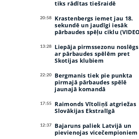
tiks rādītas tiešraidē
Krastenbergs iemet jau 18.
20:58
sekundē un jaudīgi iesāk
pārbaudes spēļu ciklu (VIDEO
Liepāja pirmssezonu noslēgs
13:28
ar pārbaudes spēlēm pret
Skotijas klubiem
Bergmanis tiek pie punkta
22:20
pirmajā pārbaudes spēlē
jaunajā komandā
Raimonds Vītoliņš atgriežas
17:55
Slovākijas Ekstralīgā
Bajaruns paliek Latvijā un
12:37
pievienojas vicečempioniem