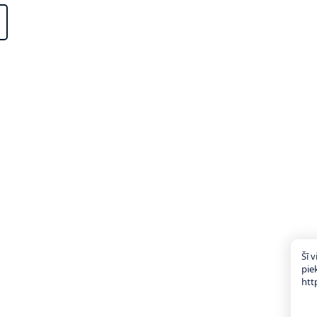
Šī v
pie
htt