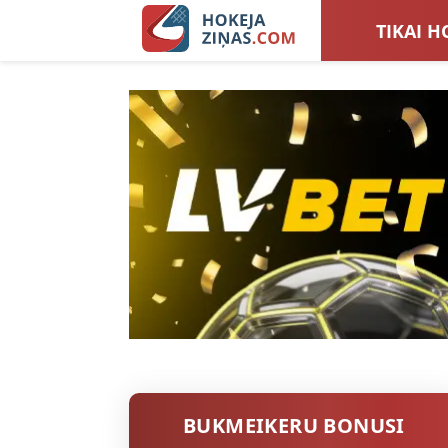
TIKAI H
LATVIJA
SIEVIEŠ
TOTALI
BUKMEIKERU BONUSI