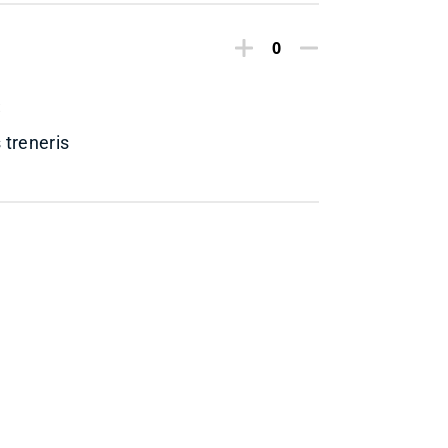
0
t
 treneris