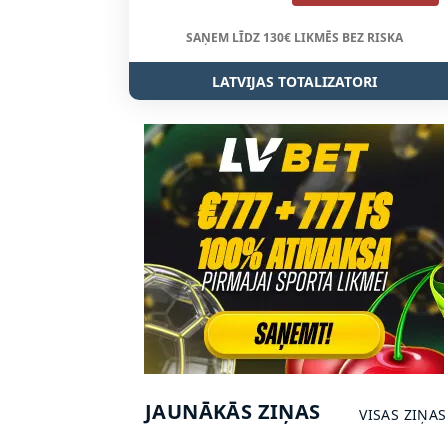
SAŅEM LĪDZ 130€ LIKMĒS BEZ RISKA
LATVIJAS TOTALIZATORI
JAUNĀKĀS ZIŅAS
VISAS ZIŅAS