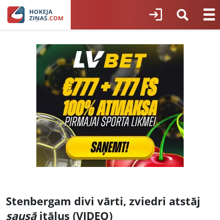
Stenbergam divi vārti, zviedri atstāj
sausā
itāļus (VIDEO)