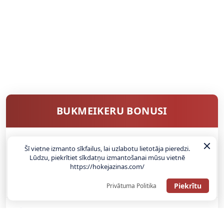
BUKMEIKERU BONUSI
Šī vietne izmanto sīkfailus, lai uzlabotu lietotāja pieredzi.
SAŅEMT BONUSU
Lūdzu, piekrītiet sīkdatņu izmantošanai mūsu vietnē
https://hokejazinas.com/
ATGŪSTI 20€ NO SAVAS PIRMĀS LIKMES! 100% IEPAZĪŠANĀS
ATMAKSA
Piekrītu
Privātuma Politika
SAŅEMT BONUSU