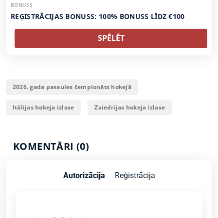
BONUSS
REĢISTRĀCIJAS BONUSS: 100% BONUSS LĪDZ €100
SPĒLĒT
2026. gada pasaules čempionāts hokejā
Itālijas hokeja izlase
Zviedrijas hokeja izlase
KOMENTĀRI (0)
Autorizācija
Reģistrācija