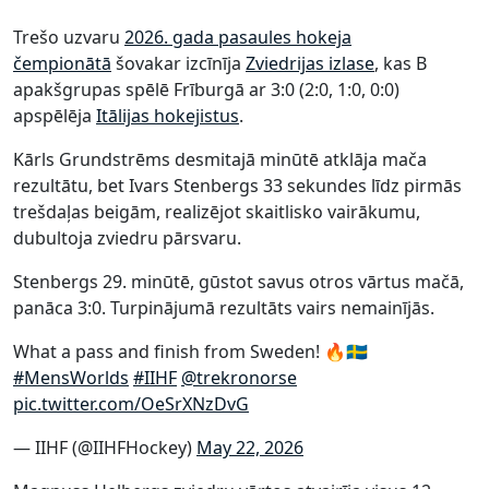
Trešo uzvaru
2026. gada pasaules hokeja
čempionātā
šovakar izcīnīja
Zviedrijas izlase
, kas B
apakšgrupas spēlē Frīburgā ar 3:0 (2:0, 1:0, 0:0)
apspēlēja
Itālijas hokejistus
.
Kārls Grundstrēms desmitajā minūtē atklāja mača
rezultātu, bet Ivars Stenbergs 33 sekundes līdz pirmās
trešdaļas beigām, realizējot skaitlisko vairākumu,
dubultoja zviedru pārsvaru.
Stenbergs 29. minūtē, gūstot savus otros vārtus mačā,
panāca 3:0. Turpinājumā rezultāts vairs nemainījās.
What a pass and finish from Sweden! 🔥🇸🇪
#MensWorlds
#IIHF
@trekronorse
pic.twitter.com/OeSrXNzDvG
— IIHF (@IIHFHockey)
May 22, 2026