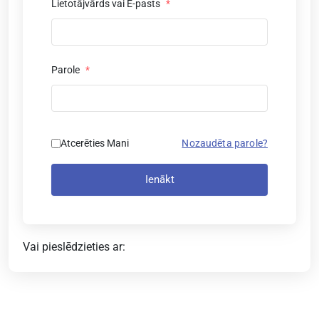
Lietotājvārds vai E-pasts
*
Parole
*
Atcerēties Mani
Nozaudēta parole?
Ienākt
Vai pieslēdzieties ar: