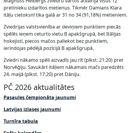
Magnuss Helbergs zviedru vārtos atvairīja visus 12
pretinieku izdarītos metienus. Tikmēr Damians Klara
itāļu cietoksnī tika galā ar 31 no 34 (91,18%) metieniem.
Zviedrijas valstsvienība ar deviņiem punktiem piecās
spēlēs ieņem ceturto vietu B apakšgrupā, bet Itālijas
hokejisti, piecos mačos paliekot bez punktiem,
ierindojas pēdējā pozīcijā B apakšgrupā.
Zviedri nākamo spēli aizvadīs jau rīt (plkst. 21:20) pret
Norvēģiju. Savukārt itāļiem nākamais mačs paredzēts
24. maijā (plkst. 17:20) pret Dāniju.
PČ 2026 aktualitātes
Pasaules čempionāta jaunumi
Latvijas izlases jaunumi
Turnīra tabula