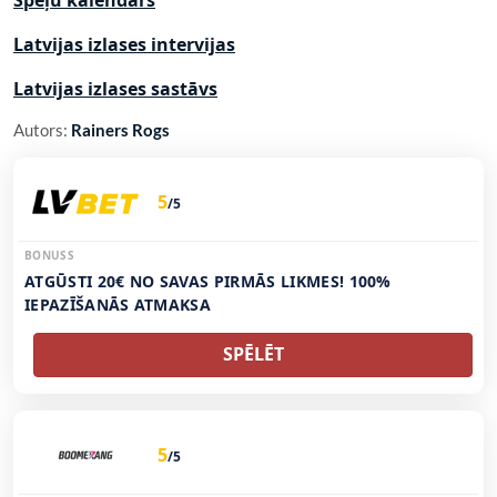
Spēļu kalendārs
Latvijas izlases intervijas
Latvijas izlases sastāvs
Autors:
Rainers Rogs
5
/5
BONUSS
ATGŪSTI 20€ NO SAVAS PIRMĀS LIKMES! 100%
IEPAZĪŠANĀS ATMAKSA
SPĒLĒT
5
/5