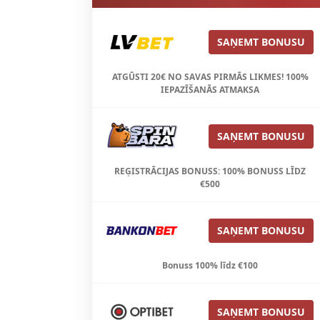
SAŅEMT BONUSU
ATGŪSTI 20€ NO SAVAS PIRMĀS LIKMES! 100%
IEPAZĪŠANĀS ATMAKSA
SAŅEMT BONUSU
REĢISTRĀCIJAS BONUSS: 100% BONUSS LĪDZ
€500
SAŅEMT BONUSU
Bonuss 100% līdz €100
SAŅEMT BONUSU