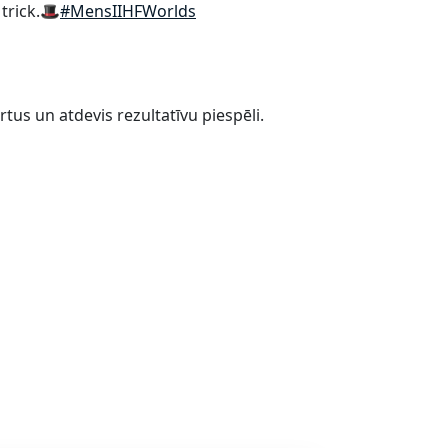
 trick.🎩
#MensIIHFWorlds
tus un atdevis rezultatīvu piespēli.