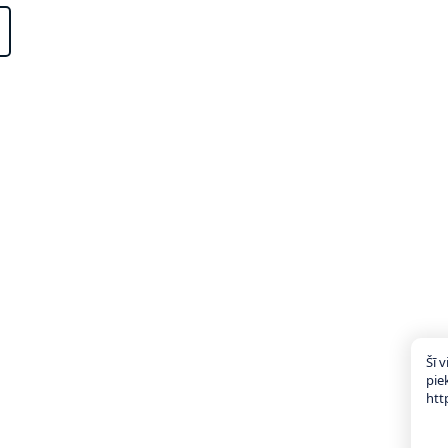
Šī v
pie
htt