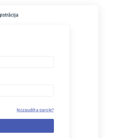
istrācija
Nozaudēta parole?