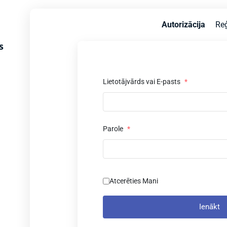
Autorizācija
Reģ
s
Lietotājvārds vai E-pasts
*
Parole
*
Atcerēties Mani
Ienākt