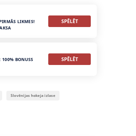
SPĒLĒT
PIRMĀS LIKMES!
MAKSA
SPĒLĒT
: 100% BONUSS
Slovēnijas hokeja izlase