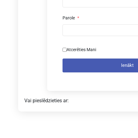
Parole
*
Atcerēties Mani
Ienākt
Vai pieslēdzieties ar: