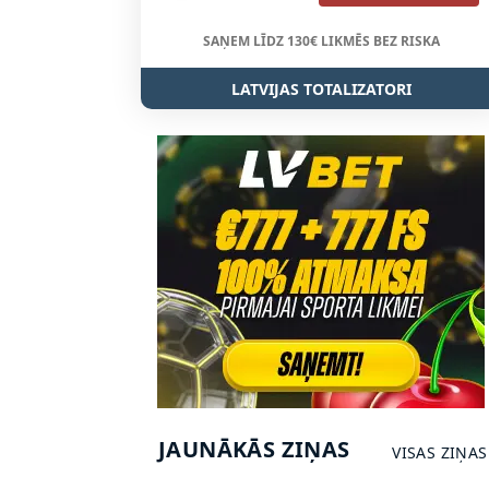
SAŅEM LĪDZ 130€ LIKMĒS BEZ RISKA
LATVIJAS TOTALIZATORI
JAUNĀKĀS ZIŅAS
VISAS ZIŅAS