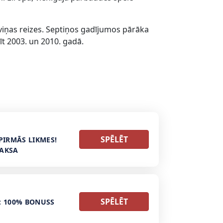
viņas reizes. Septiņos gadījumos pārāka
īt 2003. un 2010. gadā.
SPĒLĒT
PIRMĀS LIKMES!
MAKSA
SPĒLĒT
: 100% BONUSS