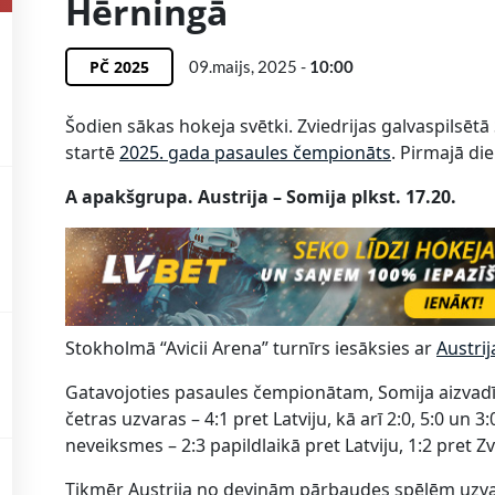
Hērningā
PČ 2025
09.maijs, 2025 -
10:00
Šodien sākas hokeja svētki. Zviedrijas galvaspilsēt
startē
2025. gada pasaules čempionāts
. Pirmajā di
A apakšgrupa. Austrija – Somija plkst. 17.20.
Stokholmā “Avicii Arena” turnīrs iesāksies ar
Austrij
Gatavojoties pasaules čempionātam, Somija aizvadīj
četras uzvaras – 4:1 pret Latviju, kā arī 2:0, 5:0 un 3:
neveiksmes – 2:3 papildlaikā pret Latviju, 1:2 pret Zv
Tikmēr Austrija no deviņām pārbaudes spēlēm uzvaru 