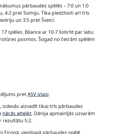
anākumus pārbaudes spēlēs – 7:0 un 1:0
u, 4:2 pret Somiju. Tika piedzīvoti arī trīs
iedriju un 3:5 pret Šveici.
17 spēles. Bilance ar 10-7 šobrīd par labu
s Eirotūres posmos. Šogad no četrām spēlēm
dījums pret
ASV izlasi
.
zdevās aizvadīt tikai trīs pārbaudes
ču
nācās atteikt
. Dānija apmainījās uzvarām
r rezultātu 5:2.
i Eiropā, vienīgajā pārbaudes spēlē