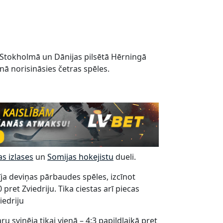
ā Stokholmā un Dānijas pilsētā Hērningā
enā norisināsies četras spēles.
as izlases
un
Somijas hokejistu
dueli.
a deviņas pārbaudes spēles, izcīnot
0 pret Zviedriju. Tika ciestas arī piecas
iedriju
svinēja tikai vienā – 4:3 papildlaikā pret