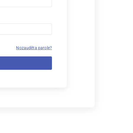
Nozaudēta parole?