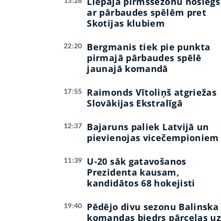
Liepāja pirmssezonu noslēgs
13:28
ar pārbaudes spēlēm pret
Skotijas klubiem
Bergmanis tiek pie punkta
22:20
pirmajā pārbaudes spēlē
jaunajā komandā
Raimonds Vītoliņš atgriežas
17:55
Slovākijas Ekstralīgā
Bajaruns paliek Latvijā un
12:37
pievienojas vicečempioniem
U-20 sāk gatavošanos
11:39
Prezidenta kausam,
kandidātos 68 hokejisti
Pēdējo divu sezonu Balinska
19:40
komandas biedrs pārceļas u