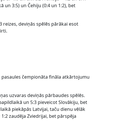
kā un 3:5) un Čehiju (0:4 un 1:2), bet
 reizes, deviņās spēlēs pārākai esot
rti.
da pasaules čempionāta fināla atkārtojumu
tiņas uzvaras deviņās pārbaudes spēlēs.
apildlaikā un 5:3 pieveicot Slovākiju, bet
dlaikā piekāpās Latvijai, taču dienu vēlāk
 1:2 zaudēja Zviedrijai, bet pārspēja