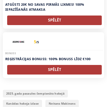
ATGŪSTI 20€ NO SAVAS PIRMĀS LIKMES! 100%
IEPAZĪŠANĀS ATMAKSA
SPĒLĒT
5
/5
BONUSS
REĢISTRĀCIJAS BONUSS: 100% BONUSS LĪDZ €100
SPĒLĒT
2025. gada pasaules čempionāts hokejā
Kanādas hokeja izlase
Neitans Makinons