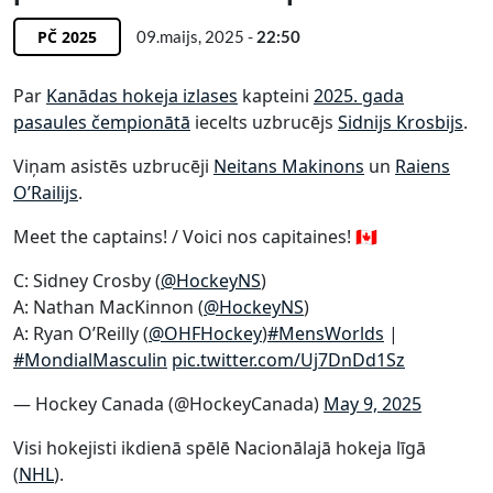
PČ 2025
09.maijs, 2025 -
22:50
Par
Kanādas hokeja izlases
kapteini
2025. gada
pasaules čempionātā
iecelts uzbrucējs
Sidnijs Krosbijs
.
Viņam asistēs uzbrucēji
Neitans Makinons
un
Raiens
O’Railijs
.
Meet the captains! / Voici nos capitaines! 🇨🇦
C: Sidney Crosby (
@HockeyNS
)
A: Nathan MacKinnon (
@HockeyNS
)
A: Ryan O’Reilly (
@OHFHockey
)
#MensWorlds
|
#MondialMasculin
pic.twitter.com/Uj7DnDd1Sz
— Hockey Canada (@HockeyCanada)
May 9, 2025
Visi hokejisti ikdienā spēlē Nacionālajā hokeja līgā
(
NHL
).