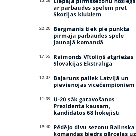
Liepāja pirmssezonu noslēgs
13:28
ar pārbaudes spēlēm pret
Skotijas klubiem
Bergmanis tiek pie punkta
22:20
pirmajā pārbaudes spēlē
jaunajā komandā
Raimonds Vītoliņš atgriežas
17:55
Slovākijas Ekstralīgā
Bajaruns paliek Latvijā un
12:37
pievienojas vicečempioniem
U-20 sāk gatavošanos
11:39
Prezidenta kausam,
kandidātos 68 hokejisti
Pēdējo divu sezonu Balinska
19:40
komandas biedrs pārceļas u