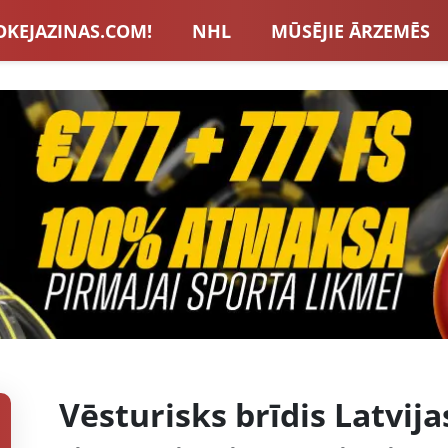
OKEJAZINAS.COM!
NHL
MŪSĒJIE ĀRZEMĒS
S IZLASE
EIROPA
LVBET BONUSI
JAUNA
U HOKEJS
BLOGI
INTERVIJAS
TOTALIZAT
ZATORU BONUSI
VISAS ZIŅAS
Vēsturisks brīdis Latvij