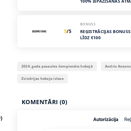
100% IEPAZĪŠANĀS AT
BONUSS
5
/5
REĢISTRĀCIJAS BONUSS
LĪDZ €100
2024. gada pasaules čempionāts hokejā
Andris Ansons
Zviedrijas hokeja izlase
KOMENTĀRI (0)
)
Autorizācija
Reģ