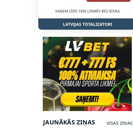
SAŅEM LĪDZ 130€ LIKMĒS BEZ RISKA
LATVIJAS TOTALIZATORI
JAUNĀKĀS ZIŅAS
VISAS ZIŅAS