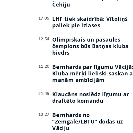
Čehiju
LHF tiek skaidrībā: Vītoliņš
17:05
paliek pie izlases
Olimpiskais un pasaules
12:54
čempions būs Batņas kluba
biedrs
Bernhards par līgumu Vācijā
11:20
Kluba mērķi lieliski saskan a
manām ambīcijām
Klaucāns noslēdz līgumu ar
21:45
draftēto komandu
Bernhards no
10:27
“Zemgale/LBTU” dodas uz
Vāciju