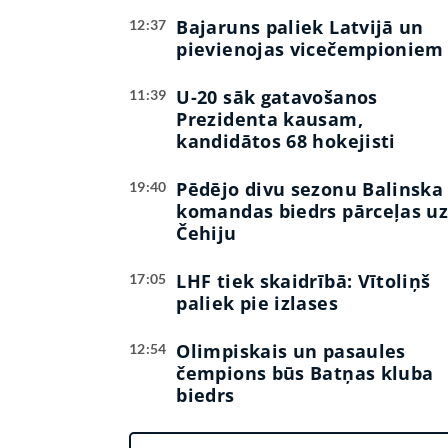
Bajaruns paliek Latvijā un
12:37
pievienojas vicečempioniem
U-20 sāk gatavošanos
11:39
Prezidenta kausam,
kandidātos 68 hokejisti
Pēdējo divu sezonu Balinska
19:40
komandas biedrs pārceļas u
Čehiju
LHF tiek skaidrībā: Vītoliņš
17:05
paliek pie izlases
Olimpiskais un pasaules
12:54
čempions būs Batņas kluba
biedrs