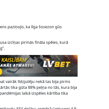
ens paziņojis, ka līga šosezon gūs
usa izcīņas pirmās fināla spēles, kurā
g”.
pat vairāk līdzjutēju nekā tas bija pirms
kārtās tika gūta 88% peļņa no tās, kura bija
pandēmijas laikā izspēles kārtība tika
miljardu ASV dolāru apmērā (aptuveni 4,9