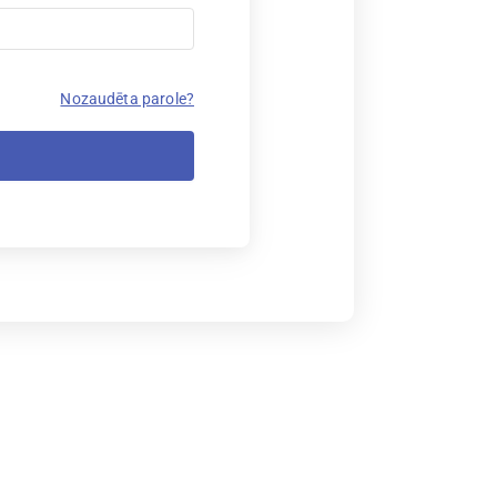
Nozaudēta parole?