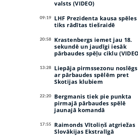
valsts (VIDEO)
LHF Prezidenta kausa spēles
09:19
tiks rādītas tiešraidē
Krastenbergs iemet jau 18.
20:58
sekundē un jaudīgi iesāk
pārbaudes spēļu ciklu (VIDEO
Liepāja pirmssezonu noslēgs
13:28
ar pārbaudes spēlēm pret
Skotijas klubiem
Bergmanis tiek pie punkta
22:20
pirmajā pārbaudes spēlē
jaunajā komandā
Raimonds Vītoliņš atgriežas
17:55
Slovākijas Ekstralīgā