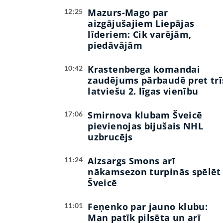
Mazurs-Mago par
12:25
aizgājušajiem Liepājas
līderiem: Cik varējām,
piedāvājām
Krastenberga komandai
10:42
zaudējums pārbaudē pret trī
latviešu 2. līgas vienību
Smirnova klubam Šveicē
17:06
pievienojas bijušais NHL
uzbrucējs
Aizsargs Smons arī
11:24
nākamsezon turpinās spēlēt
Šveicē
Feņenko par jauno klubu:
11:01
Man patīk pilsēta un arī