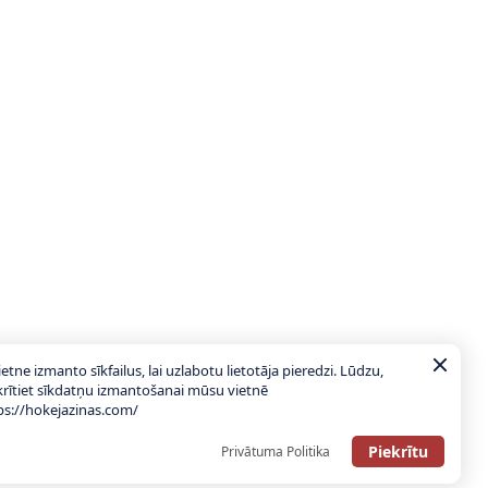
ietne izmanto sīkfailus, lai uzlabotu lietotāja pieredzi. Lūdzu,
krītiet sīkdatņu izmantošanai mūsu vietnē
ps://hokejazinas.com/
Piekrītu
Privātuma Politika