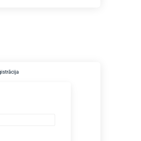
istrācija