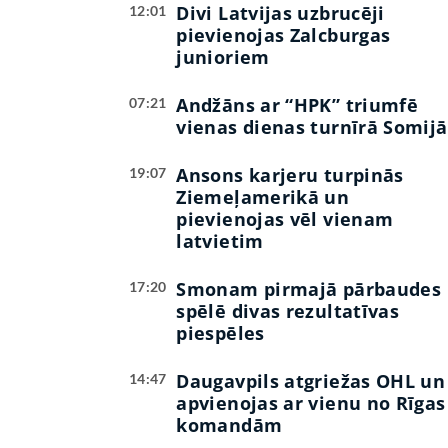
Divi Latvijas uzbrucēji
12:01
pievienojas Zalcburgas
junioriem
Andžāns ar “HPK” triumfē
07:21
vienas dienas turnīrā Somijā
Ansons karjeru turpinās
19:07
Ziemeļamerikā un
pievienojas vēl vienam
latvietim
Smonam pirmajā pārbaudes
17:20
spēlē divas rezultatīvas
piespēles
Daugavpils atgriežas OHL un
14:47
apvienojas ar vienu no Rīgas
komandām