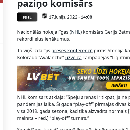
paziņo komisārs
NHL
17.jūnijs, 2022 -
14:08
Nacionālās hokeja līgas (
NHL
) komisārs Gerijs Betm
rekordlielus ienākumus.
To viņš izdarījis
preses konferencē
pirms Stenlija ka
Kolorādo “Avalanche”
uzveica
Tampabejas “Lightnin
NHL komisārs atklāja: “Spēļu arēnās ir tikpat, ja ne 
pandēmijas laika. Šī gada “play-off” pirmajās divās 
visā 2019. gada sezonā, kad tika aizvadīts normāls [
mainīta – red.] “play-off” turnīrs.”
Sagaidāms, ka šajā sezonā līga gūs ieņēmumus 5,2 