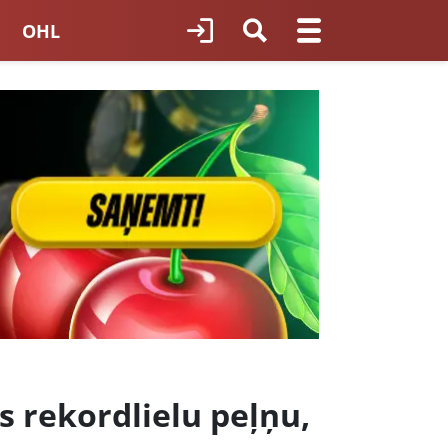
OHL
TNES HOKEJS
ORI LATVIJĀ
s rekordlielu peļņu,