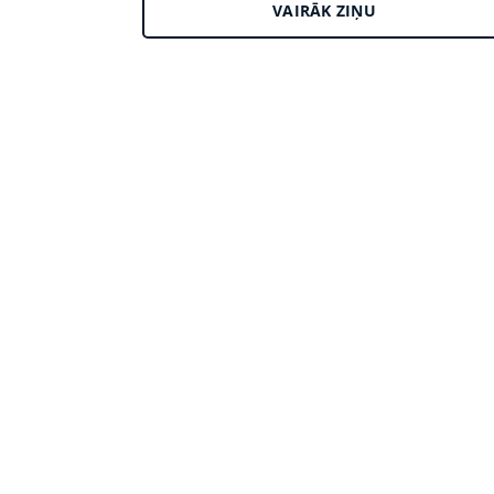
VAIRĀK ZIŅU