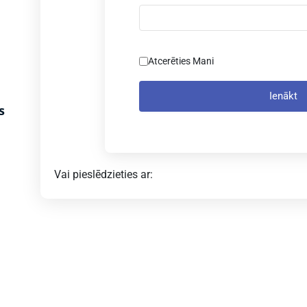
Atcerēties Mani
Ienākt
s
Vai pieslēdzieties ar: