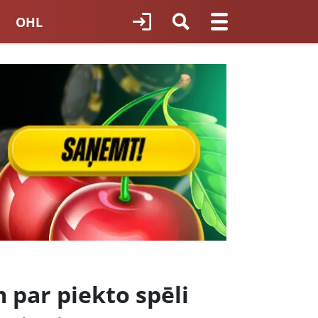
OHL
TNES HOKEJS
ORI LATVIJĀ
par piekto spēli