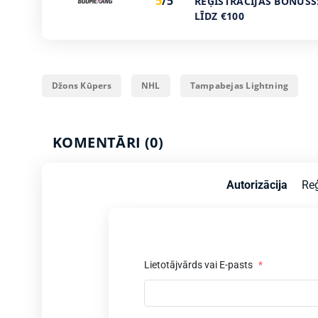
5
/5
REĢISTRĀCIJAS BONUSS
LĪDZ €100
Džons Kūpers
NHL
Tampabejas Lightning
KOMENTĀRI (0)
Autorizācija
Reģ
Lietotājvārds vai E-pasts
*