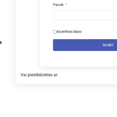
Parole
*
Atcerēties Mani
s
Ienākt
Vai pieslēdzieties ar: