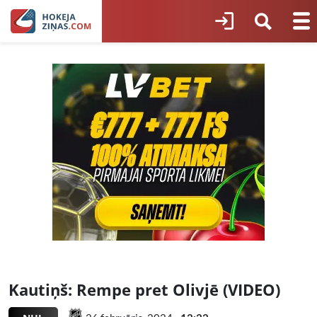
Kautiņš: Rempe pret Olivjē (VIDEO)