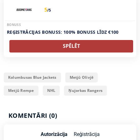
5
/5
BONUSS
REĢISTRĀCIJAS BONUSS: 100% BONUSS LĪDZ €100
SPĒLĒT
Kolumbusas Blue Jackets
Metjū Olivjē
Metjū Rempe
NHL
Ņujorkas Rangers
KOMENTĀRI (0)
Autorizācija
Reģistrācija