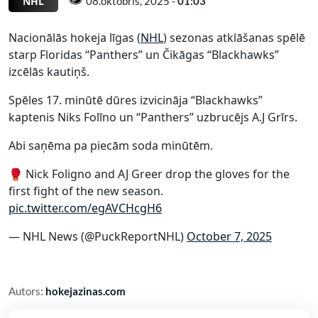
NHL
08.oktobris, 2025 -
01:03
Nacionālās hokeja līgas (
NHL
) sezonas atklāšanas spēlē
starp Floridas “Panthers” un Čikāgas “Blackhawks”
izcēlās kautiņš.
Spēles 17. minūtē dūres izvicināja “Blackhawks”
kaptenis Niks Folīno un “Panthers” uzbrucējs A.J Grīrs.
Abi saņēma pa piecām soda minūtēm.
🥊 Nick Foligno and AJ Greer drop the gloves for the
first fight of the new season.
pic.twitter.com/egAVCHcgH6
— NHL News (@PuckReportNHL)
October 7, 2025
Autors:
hokejazinas.com