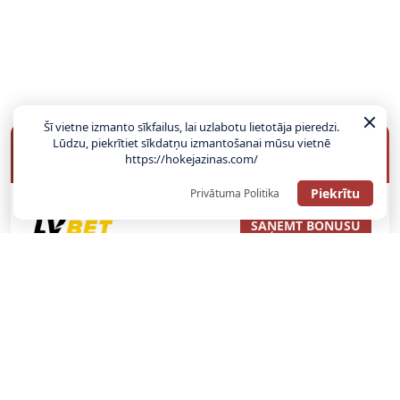
Šī vietne izmanto sīkfailus, lai uzlabotu lietotāja pieredzi.
Lūdzu, piekrītiet sīkdatņu izmantošanai mūsu vietnē
BUKMEIKERU BONUSI
https://hokejazinas.com/
Piekrītu
Privātuma Politika
SAŅEMT BONUSU
ATGŪSTI 20€ NO SAVAS PIRMĀS LIKMES! 100% IEPAZĪŠANĀS
ATMAKSA
SAŅEMT BONUSU
REĢISTRĀCIJAS BONUSS: 100% BONUSS LĪDZ €500