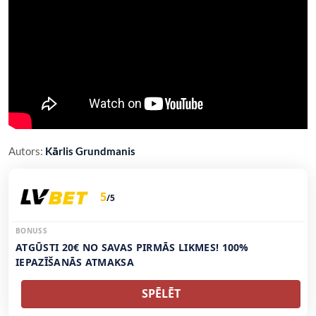
Autors:
Kārlis Grundmanis
5
/5
BONUSS
ATGŪSTI 20€ NO SAVAS PIRMĀS LIKMES! 100%
IEPAZĪŠANĀS ATMAKSA
SPĒLĒT