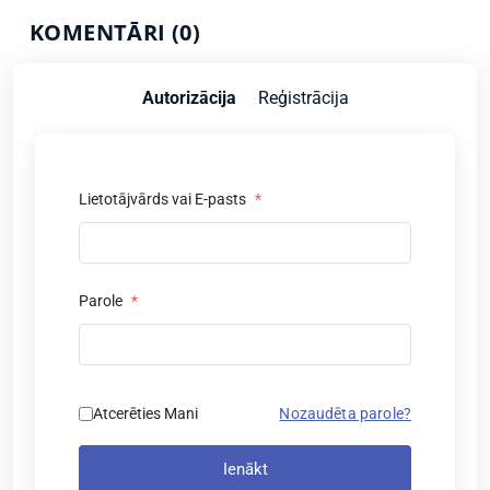
KOMENTĀRI (0)
Autorizācija
Reģistrācija
Lietotājvārds vai E-pasts
*
Parole
*
Atcerēties Mani
Nozaudēta parole?
Ienākt