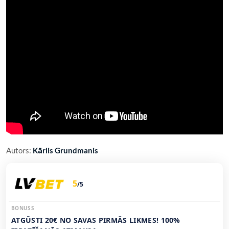
Autors:
Kārlis Grundmanis
5
/5
BONUSS
ATGŪSTI 20€ NO SAVAS PIRMĀS LIKMES! 100%