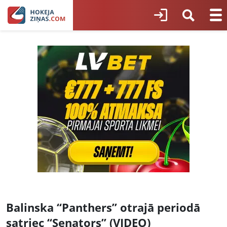
Balinska “Panthers” otrajā periodā
satriec “Senators” (VIDEO)