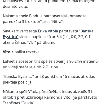
Mihalovčes “Dukla” ar 14 punktiem 15 mačos ieņem
desmito vietu.
Nākamā spēle Binduļa pārstāvētajai komandai
paredzēta 31. oktobrī pret “Nitra”.
Savukārt vārtsarga
Ērika Vītola
pārstāvētā
“Banska
Bystrica”
viesos papildlaikā ar 3:4 (1:1, 0:0, 2:2, 0:1)
atzina Žilinas “Vlci” pārākumu.
Vītols
palika rezervē.
Latvietis šosezon trīs spēlēs atvairījis 90,24% metienu
un vidēji mačā ielaidis 2,71 ripu.
“Banska Bystrica” ar 28 punktiem 15 mačos atrodas
piektajā pozīcijā.
Nākamo spēli Vītola pārstāvētais klubs aizvadīs 31.
oktobrī pret uzbrucēja Raimonda Vītoliņa pārstāvēto
Trenčīnas “Dukla”.