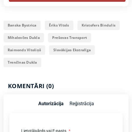
Banska Bystrica
Ēriks Vītols
Kristofers Bindulis
Mihalovčes Dukla
Prešovas Transport
Raimonds Vītoliņš
Slovākijas Ekstralīga
Trenčīnas Dukla
KOMENTĀRI (0)
Autorizācija
Reģistrācija
Lietotājvārds vai E-pasts
*