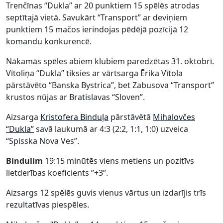
Trenčīnas “Dukla” ar 20 punktiem 15 spēlēs atrodas
septītajā vietā. Savukārt “Transport” ar deviņiem
punktiem 15 mačos ierindojas pēdējā pozīcijā 12
komandu konkurencē.
Nākamās spēles abiem klubiem paredzētas 31. oktobrī.
Vītoliņa “Dukla” tiksies ar vārtsarga Ērika Vītola
pārstāvēto “Banska Bystrica”, bet Zabusova “Transport”
krustos nūjas ar Bratislavas “Sloven”.
Aizsarga
Kristofera Binduļa
pārstāvētā
Mihalovčes
“Dukla”
savā laukumā ar 4:3 (2:2, 1:1, 1:0) uzveica
“Spisska Nova Ves”.
Bindulim
19:15 minūtēs viens metiens un pozitīvs
lietderības koeficients ”+3”.
Aizsargs 12 spēlēs guvis vienus vārtus un izdarījis trīs
rezultatīvas piespēles.