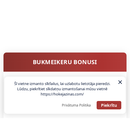
BUKMEIKERU BONUSI
Šī vietne izmanto sīkfailus, lai uzlabotu lietotāja pieredzi.
SAŅEMT BONUSU
Lūdzu, piekrītiet sīkdatņu izmantošanai mūsu vietnē
https://hokejazinas.com/
ATGŪSTI 20€ NO SAVAS PIRMĀS LIKMES! 100% IEPAZĪŠANĀS
Piekrītu
ATMAKSA
Privātuma Politika
SAŅEMT BONUSU