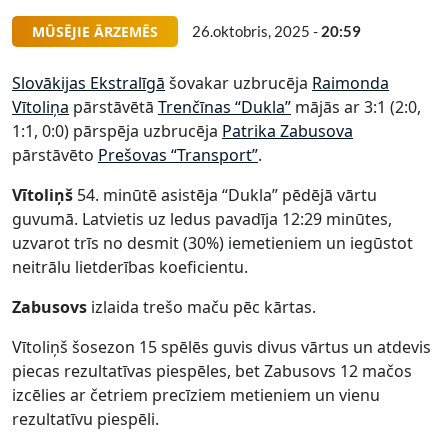
MŪSĒJIE ĀRZEMĒS
26.oktobris, 2025 -
20:59
Slovākijas Ekstralīgā
šovakar uzbrucēja
Raimonda
Vītoliņa
pārstāvētā
Trenčīnas “Dukla”
mājās ar 3:1 (2:0,
1:1, 0:0) pārspēja uzbrucēja
Patrika Zabusova
pārstāvēto
Prešovas “Transport”
.
Vītoliņš
54. minūtē asistēja “Dukla” pēdējā vārtu
guvumā. Latvietis uz ledus pavadīja 12:29 minūtes,
uzvarot trīs no desmit (30%) iemetieniem un iegūstot
neitrālu lietderības koeficientu.
Zabusovs
izlaida trešo maču pēc kārtas.
Vītoliņš šosezon 15 spēlēs guvis divus vārtus un atdevis
piecas rezultatīvas piespēles, bet Zabusovs 12 mačos
izcēlies ar četriem precīziem metieniem un vienu
rezultatīvu piespēli.