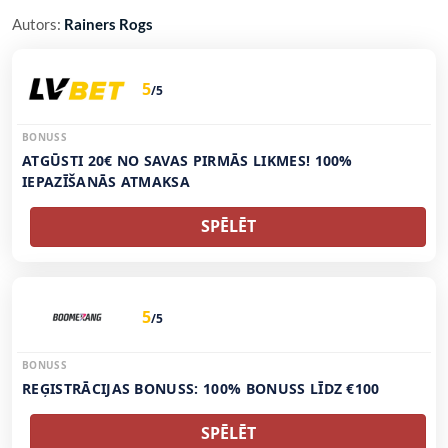
Autors:
Rainers Rogs
5
/5
BONUSS
ATGŪSTI 20€ NO SAVAS PIRMĀS LIKMES! 100%
IEPAZĪŠANĀS ATMAKSA
SPĒLĒT
5
/5
BONUSS
REĢISTRĀCIJAS BONUSS: 100% BONUSS LĪDZ €100
SPĒLĒT