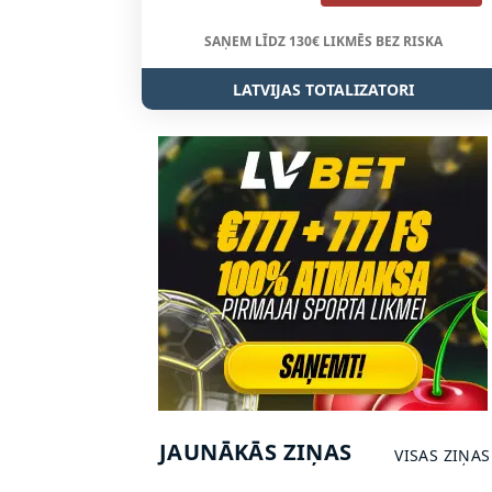
SAŅEM LĪDZ 130€ LIKMĒS BEZ RISKA
LATVIJAS TOTALIZATORI
JAUNĀKĀS ZIŅAS
VISAS ZIŅAS