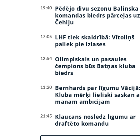
Pēdējo divu sezonu Balinska
19:40
komandas biedrs pārceļas u
Čehiju
LHF tiek skaidrībā: Vītoliņš
17:05
paliek pie izlases
Olimpiskais un pasaules
12:54
čempions būs Batņas kluba
biedrs
Bernhards par līgumu Vācijā
11:20
Kluba mērķi lieliski saskan a
manām ambīcijām
Klaucāns noslēdz līgumu ar
21:45
draftēto komandu