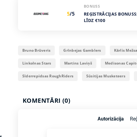
BONUSS
5
/5
REĢISTRĀCIJAS BONUSS
LĪDZ €100
Bruno Brūveris
Grīnbejas Gamblers
Kārlis Mežs
Linkolnas Stars
Martins Laviņš
Medisonas Capit
Sīderrepidsas RoughRiders
Sūsitijas Musketeers
KOMENTĀRI (0)
Autorizācija
Reģ
s