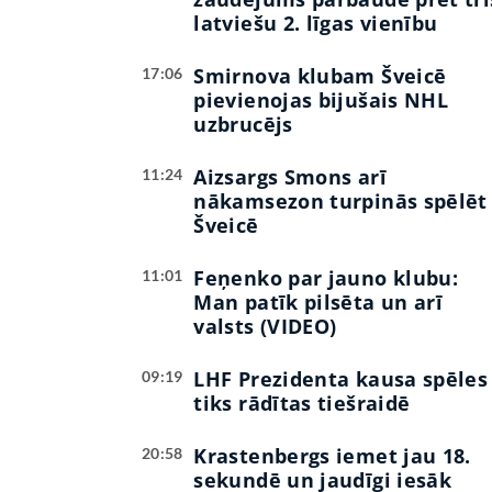
latviešu 2. līgas vienību
Smirnova klubam Šveicē
17:06
pievienojas bijušais NHL
uzbrucējs
Aizsargs Smons arī
11:24
nākamsezon turpinās spēlēt
Šveicē
Feņenko par jauno klubu:
11:01
Man patīk pilsēta un arī
valsts (VIDEO)
LHF Prezidenta kausa spēles
09:19
tiks rādītas tiešraidē
Krastenbergs iemet jau 18.
20:58
sekundē un jaudīgi iesāk