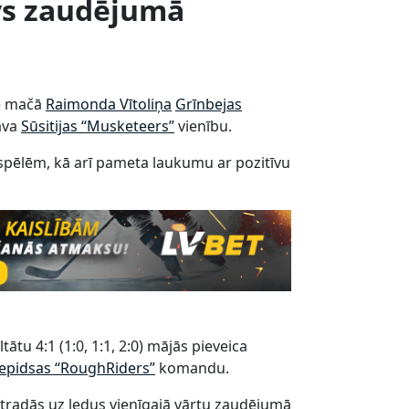
īvs zaudējumā
) mačā
Raimonda Vītoliņa
Grīnbejas
kāva
Sūsitijas “Musketeers”
vienību.
espēlēm, kā arī pameta laukumu ar pozitīvu
tātu 4:1 (1:0, 1:1, 2:0) mājās pieveica
repidsas “RoughRiders”
komandu.
atradās uz ledus vienīgajā vārtu zaudējumā