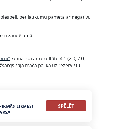
piespēli, bet laukumu pameta ar negatīvu
niem zaudējumā.
torm”
komanda ar rezultātu 4:1 (2:0, 2:0,
sargs šajā mačā palika uz rezervistu
SPĒLĒT
PIRMĀS LIKMES!
MAKSA