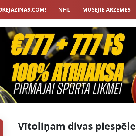
OKEJAZINAS.COM!
NHL
MŪSĒJIE ĀRZEMĒS
S IZLASE
EIROPA
LVBET BONUSI
JAUNA
U HOKEJS
BLOGI
INTERVIJAS
TOTALIZAT
ZATORU BONUSI
VISAS ZIŅAS
Vītoliņam divas piespē