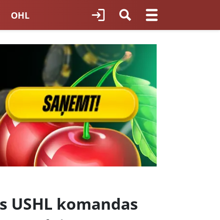
OHL
TNES HOKEJS
ORI LATVIJĀ
les USHL komandas