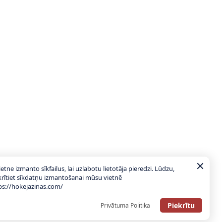
ietne izmanto sīkfailus, lai uzlabotu lietotāja pieredzi. Lūdzu,
krītiet sīkdatņu izmantošanai mūsu vietnē
ps://hokejazinas.com/
Piekrītu
Privātuma Politika