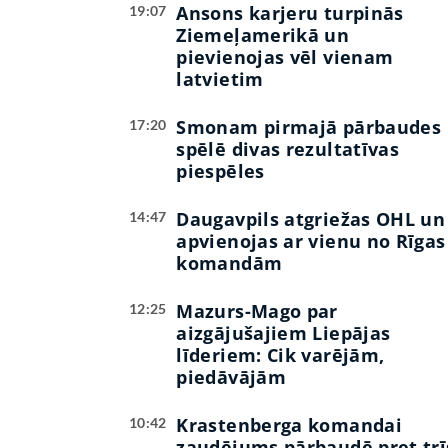
Ansons karjeru turpinās
19:07
Ziemeļamerikā un
pievienojas vēl vienam
latvietim
Smonam pirmajā pārbaudes
17:20
spēlē divas rezultatīvas
piespēles
Daugavpils atgriežas OHL un
14:47
apvienojas ar vienu no Rīgas
komandām
Mazurs-Mago par
12:25
aizgājušajiem Liepājas
līderiem: Cik varējām,
piedāvājām
Krastenberga komandai
10:42
zaudējums pārbaudē pret trī