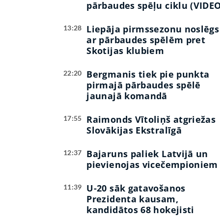
pārbaudes spēļu ciklu (VIDEO
Liepāja pirmssezonu noslēgs
13:28
ar pārbaudes spēlēm pret
Skotijas klubiem
Bergmanis tiek pie punkta
22:20
pirmajā pārbaudes spēlē
jaunajā komandā
Raimonds Vītoliņš atgriežas
17:55
Slovākijas Ekstralīgā
Bajaruns paliek Latvijā un
12:37
pievienojas vicečempioniem
U-20 sāk gatavošanos
11:39
Prezidenta kausam,
kandidātos 68 hokejisti