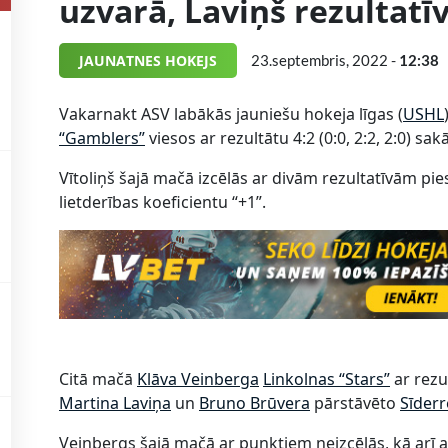
uzvarā, Laviņš rezultat
JAUNATNES HOKEJS
23.septembris, 2022 -
12:38
Vakarnakt ASV labākās jauniešu hokeja līgas (
USHL
“Gamblers”
viesos ar rezultātu 4:2 (0:0, 2:2, 2:0) sa
Vītoliņš šajā mačā izcēlās ar divām rezultatīvām pi
lietderības koeficientu “+1”.
Citā mačā
Klāva Veinberga
Linkolnas “Stars”
ar rezul
Martina Laviņa
un
Bruno Brūvera
pārstāvēto
Sīder
Veinbergs šajā mačā ar punktiem neizcēlās, kā arī 