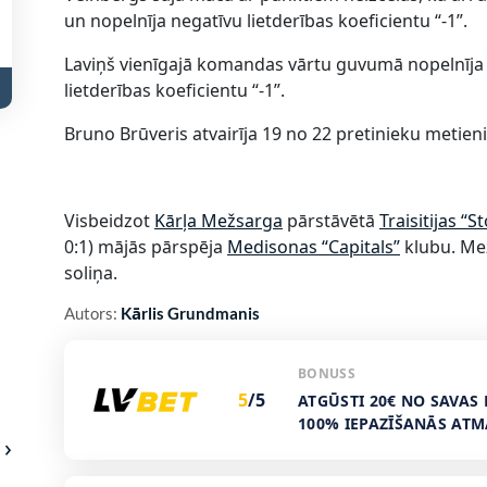
un nopelnīja negatīvu lietderības koeficientu “-1”.
Laviņš vienīgajā komandas vārtu guvumā nopelnīja 
lietderības koeficientu “-1”.
Bruno Brūveris atvairīja 19 no 22 pretinieku metie
Visbeidzot
Kārļa Mežsarga
pārstāvētā
Traisitijas “S
0:1) mājās pārspēja
Medisonas “Capitals”
klubu. Mež
soliņa.
Autors:
Kārlis Grundmanis
BONUSS
5
/5
ATGŪSTI 20€ NO SAVAS 
100% IEPAZĪŠANĀS AT