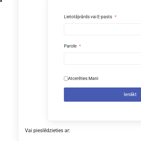
Lietotājvārds vai E-pasts
*
Parole
*
Atcerēties Mani
Ienākt
Vai pieslēdzieties ar: