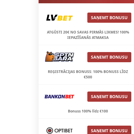
SAŅEMT BONUSU
ATGŪSTI 20€ NO SAVAS PIRMĀS LIKMES! 100%
IEPAZĪŠANĀS ATMAKSA
SAŅEMT BONUSU
REĢISTRĀCIJAS BONUSS: 100% BONUSS LĪDZ
€500
SAŅEMT BONUSU
Bonuss 100% līdz €100
SAŅEMT BONUSU