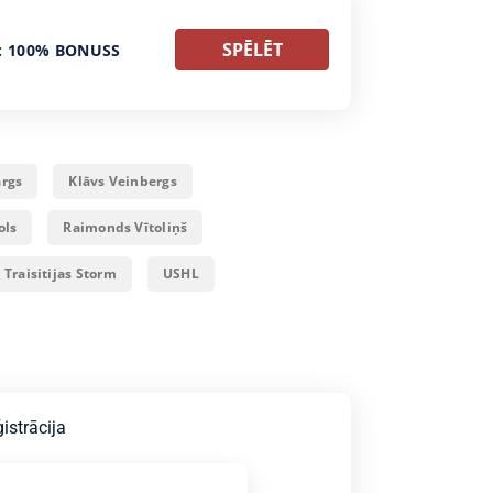
SPĒLĒT
: 100% BONUSS
args
Klāvs Veinbergs
ols
Raimonds Vītoliņš
Traisitijas Storm
USHL
istrācija