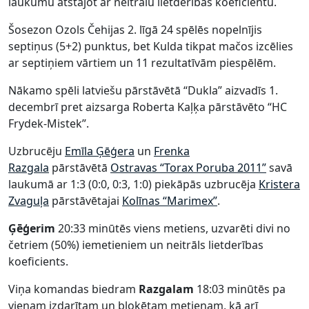
laukumu atstājot ar neitrālu lietderības koeficientu.
Šosezon Ozols Čehijas 2. līgā 24 spēlēs nopelnījis
septiņus (5+2) punktus, bet Kulda tikpat mačos izcēlies
ar septiņiem vārtiem un 11 rezultatīvām piespēlēm.
Nākamo spēli latviešu pārstāvētā “Dukla” aizvadīs 1.
decembrī pret aizsarga Roberta Kaļķa pārstāvēto “HC
Frydek-Mistek”.
Uzbrucēju
Emīla Ģēģera
un
Frenka
Razgala
pārstāvētā
Ostravas “Torax Poruba 2011”
savā
laukumā ar 1:3 (0:0, 0:3, 1:0) piekāpās uzbrucēja
Kristera
Zvaguļa
pārstāvētajai
Kolīnas “Marimex”
.
Ģēģerim
20:33 minūtēs viens metiens, uzvarēti divi no
četriem (50%) iemetieniem un neitrāls lietderības
koeficients.
Viņa komandas biedram
Razgalam
18:03 minūtēs pa
vienam izdarītam un bloķētam metienam, kā arī