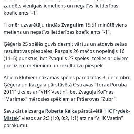
zaudēts vienīgais iemetiens un negatīvs lietderības
koeficients ”-1”.
Tikmēr uzvarētāju rindās
Zvagulim
15:51 minūtē viens
metiens un negatīvs lietderības koeficients ”-1”.
Ģēģeris 25 spēlēs guvis desmit vārtus un atdevis sešas
rezultatīvas piespēles, Razgals 26 mačos nopelnījis 16
(11+5) punktus, bet Zvagulis 27 spēlēs izcēlies ar diviem
precīziem metieniem un rezultatīvu piespēli.
Abiem klubiem nākamās spēles paredzētas 3. decembrī.
Ģēģera un Razgala pārstāvētā Ostravas “Torax Poruba
2011” tiksies ar ”VHK Vsetin”, bet Zvaguļa Kolīnas
“Marimex” mērosies spēkiem ar Pršerovas “Zubr”.
Savukārt aizsarga
Roberta Kaļķa
pārstāvētā
“HC Frydek-
Mistek
” viesos ar 2:3 (1:0, 0:2, 1:1) atzina ”VHK Vsetin”
pārākumu.