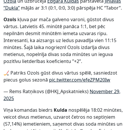
Ozola
un uzbrucēja
Edgara Kuldas
pārstāvētā
Jihlavas
“Dukla”
mājās ar 3:1 (0:1, 0:0, 3:0) pārspēja HC “Tabor”.
Ozols
kļuva par mača galveno varoni, gūstot divus
vārtus. Latvietis 45. minūtē panāca 1:1, bet pēc
nepilnām desmit minūtēm iemeta uzvaras ripu.
Interesanti, ka aizsargs uz ledus pavadīja vien 11:15
minūtes. Šajā laika nogrieznī Ozols izdarīja divus
metienus, nopelnīja divas soda minūtes un ieguva
pozitīvu lietderības koeficientu ”+2”.
🏒 Patriks Ozols gūst divus vārtus spēlē, sasniedzot
piecus golus sezonā
pic.twitter.com/efeZPM20Iw
— Rems Ratņikovs (@HKJ_Apskatnieks)
November 29,
2025
Viņa komandas biedrs
Kulda
nospēlēja 18:02 minūtes,
veicot divus metienus, uzvarot četros no septiņiem
(57,14%) iemetieniem, saņemot divas soda minūtes un