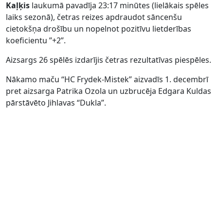
Kaļķis
laukumā pavadīja 23:17 minūtes (lielākais spēles
laiks sezonā), četras reizes apdraudot sāncenšu
cietokšņa drošību un nopelnot pozitīvu lietderības
koeficientu ”+2”.
Aizsargs 26 spēlēs izdarījis četras rezultatīvas piespēles.
Nākamo maču “HC Frydek-Mistek” aizvadīs 1. decembrī
pret aizsarga Patrika Ozola un uzbrucēja Edgara Kuldas
pārstāvēto Jihlavas “Dukla”.