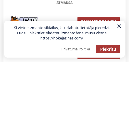
ATMAKSA
SAŅEMT BONUSU
Šī vietne izmanto sīkfailus, lai uzlabotu lietotāja pieredzi.
Lūdzu, piekrītiet sīkdatņu izmantošanai mūsu vietnē
REĢISTRĀCIJAS BONUSS: 100% BONUSS LĪDZ €500
https://hokejazinas.com/
Piekrītu
Privātuma Politika
SAŅEMT BONUSU
Bonuss 100% līdz €100
SAŅEMT BONUSU
SAŅEM LĪDZ 130€ LIKMĒS BEZ RISKA
LATVIJAS TOTALIZATORI