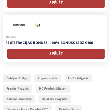
SPĒLĒT
5
/5
BONUSS
REĢISTRĀCIJAS BONUSS: 100% BONUSS LĪDZ €100
SPĒLĒT
Čehijas 2. līga
Edgars Kulda
Emīls Ģēģeris
Frenks Razgals
HC Frydek–Mistek
Kolīnas Marimex
Kristers Zvagulis
Ostravas Torax Poruba 2011
Patriks Ozols