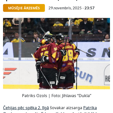
MŪSĒJIE ĀRZEMĒS
29.novembris, 2025 -
23:57
Patriks Ozols | Foto: Jihlavas “Dukla”
Čehijas pēc spēka 2. līgā
šovakar aizsarga
Patrika