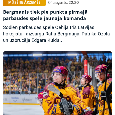
MŪSĒJIE ĀRZEMĒS
04.augusts,
22:20
Bergmanis tiek pie punkta pirmajā
pārbaudes spēlē jaunajā komandā
Šodien pārbaudes spēlē Čehijā trīs Latvijas
hokejistu - aizsargu Ralfa Bergmaņa, Patrika Ozola
un uzbrucēja Edgara Kulda...