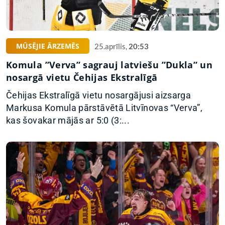
MŪSĒJIE ĀRZEMĒS
25.aprīlis,
20:53
Komula ”Verva” sagrauj latviešu ”Dukla” un
nosargā vietu Čehijas Ekstralīgā
Čehijas Ekstralīgā vietu nosargājusi aizsarga
Markusa Komula pārstāvētā Litvīnovas “Verva”,
kas šovakar mājās ar 5:0 (3:...