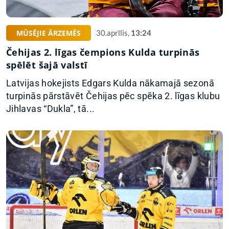
MŪSĒJIE ĀRZEMĒS
30.aprīlis,
13:24
Čehijas 2. līgas čempions Kulda turpinās
spēlēt šajā valstī
Latvijas hokejists Edgars Kulda nākamajā sezonā
turpinās pārstāvēt Čehijas pēc spēka 2. līgas klubu
Jihlavas “Dukla”, tā...