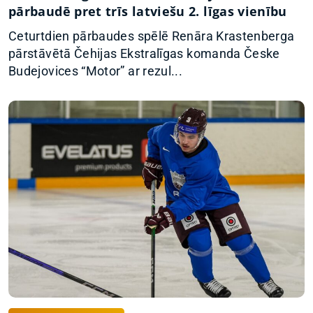
pārbaudē pret trīs latviešu 2. līgas vienību
Ceturtdien pārbaudes spēlē Renāra Krastenberga
pārstāvētā Čehijas Ekstralīgas komanda Česke
Budejovices “Motor” ar rezul...