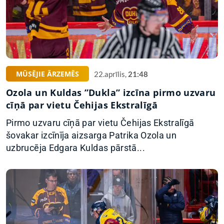
MŪSĒJIE ĀRZEMĒS
22.aprīlis,
21:48
Ozola un Kuldas ”Dukla” izcīna pirmo uzvaru
cīņā par vietu Čehijas Ekstralīgā
Pirmo uzvaru cīņā par vietu Čehijas Ekstralīgā
šovakar izcīnīja aizsarga Patrika Ozola un
uzbrucēja Edgara Kuldas pārstā...