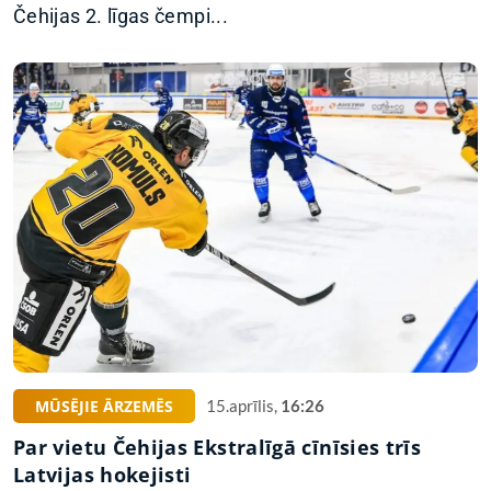
Čehijas 2. līgas čempi...
MŪSĒJIE ĀRZEMĒS
15.aprīlis,
16:26
Par vietu Čehijas Ekstralīgā cīnīsies trīs
Latvijas hokejisti