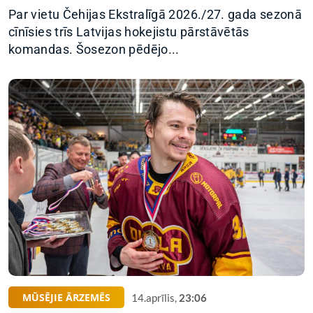
Par vietu Čehijas Ekstralīgā 2026./27. gada sezonā
cīnīsies trīs Latvijas hokejistu pārstāvētās
komandas. Šosezon pēdējo...
MŪSĒJIE ĀRZEMĒS
14.aprīlis,
23:06