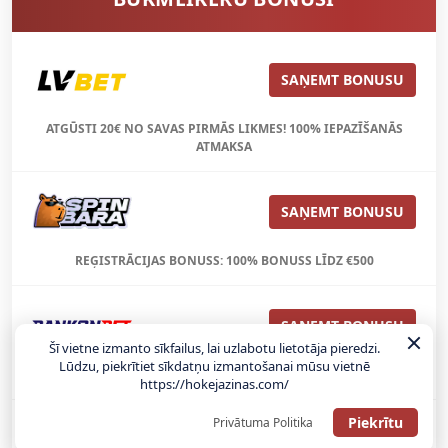
SAŅEMT BONUSU
ATGŪSTI 20€ NO SAVAS PIRMĀS LIKMES! 100% IEPAZĪŠANĀS
ATMAKSA
SAŅEMT BONUSU
REĢISTRĀCIJAS BONUSS: 100% BONUSS LĪDZ €500
SAŅEMT BONUSU
Šī vietne izmanto sīkfailus, lai uzlabotu lietotāja pieredzi.
Lūdzu, piekrītiet sīkdatņu izmantošanai mūsu vietnē
Bonuss 100% līdz €100
https://hokejazinas.com/
Piekrītu
Privātuma Politika
SAŅEMT BONUSU