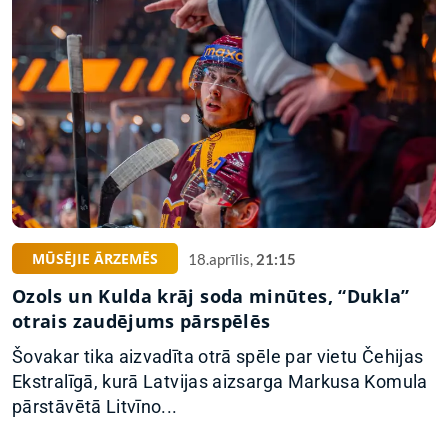
MŪSĒJIE ĀRZEMĒS
18.aprīlis,
21:15
Ozols un Kulda krāj soda minūtes, “Dukla”
otrais zaudējums pārspēlēs
Šovakar tika aizvadīta otrā spēle par vietu Čehijas
Ekstralīgā, kurā Latvijas aizsarga Markusa Komula
pārstāvētā Litvīno...