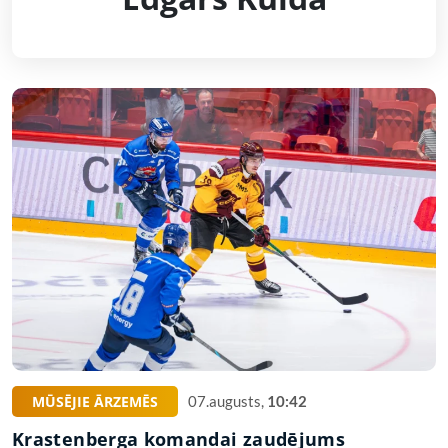
MŪSĒJIE ĀRZEMĒS
07.augusts,
10:42
Krastenberga komandai zaudējums