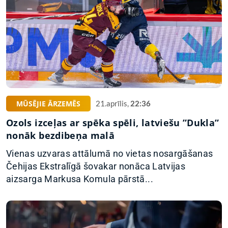
MŪSĒJIE ĀRZEMĒS
21.aprīlis,
22:36
Ozols izceļas ar spēka spēli, latviešu ”Dukla”
nonāk bezdibeņa malā
Vienas uzvaras attālumā no vietas nosargāšanas
Čehijas Ekstralīgā šovakar nonāca Latvijas
aizsarga Markusa Komula pārstā...