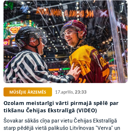
MŪSĒJIE ĀRZEMĒS
17.aprīlis,
23:33
Ozolam meistarīgi vārti pirmajā spēlē par
tikšanu Čehijas Ekstralīgā (VIDEO)
Šovakar sākās cīņa par vietu Čehijas Ekstralīgā
starp pēdējā vietā palikušo Litvīnovas "Verva" un