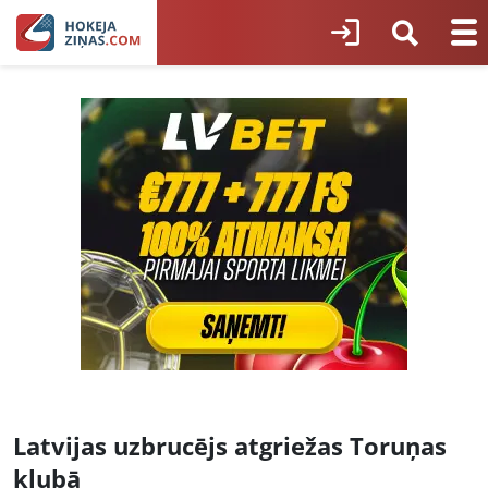
Latvijas uzbrucējs atgriežas Toruņas
klubā