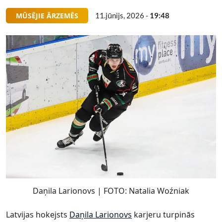
MŪSĒJIE ĀRZEMĒS
11.jūnijs, 2026 -
19:48
Daņila Larionovs | FOTO: Natalia Woźniak
Latvijas hokejsts
Daņila Larionovs
karjeru turpinās