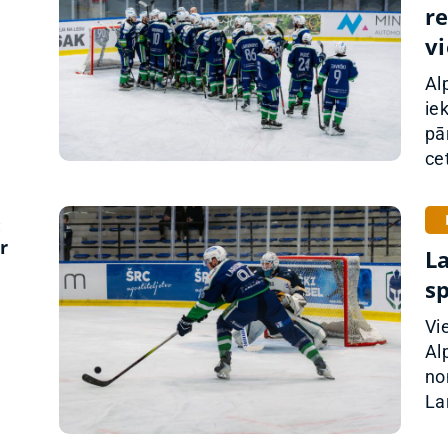
re
vi
Al
ie
pā
cet
:
r
L
sp
Vi
Al
no
La