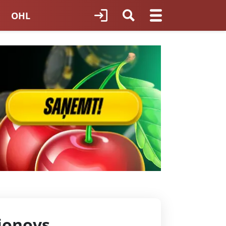
OHL
TNES HOKEJS
ORI LATVIJĀ
ionovs