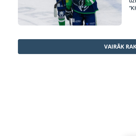
uz
“KH
VAIRĀK RA