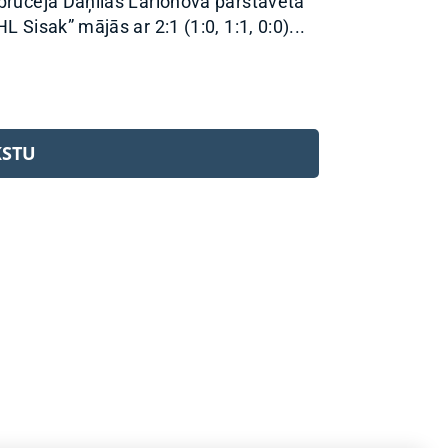
brucēja Daņilas Larionova pārstāvētā
L Sisak” mājās ar 2:1 (1:0, 1:1, 0:0)...
KSTU