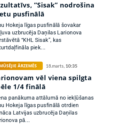
zultatīvs, ”Sisak” nodrošina
etu pusfinālā
pu Hokeja līgas pusfinālā šovakar
kļuva uzbrucēja Daņilas Larionova
rstāvētā “KHL Sisak”, kas
urtdaļfināla piek...
MŪSĒJIE ĀRZEMĒS
18.marts,
10:35
arionovam vēl viena spilgta
ēle 1/4 finālā
ena panākuma attālumā no iekļūšanas
pu Hokeja līgas pusfinālā otrdien
nāca Latvijas uzbrucēja Daņilas
rionova pā...