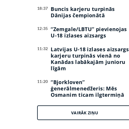
Buncis karjeru turpinās
18:37
Dānijas čempionātā
“Zemgale/LBTU” pievienojas
12:35
U-18 izlases aizsargs
Latvijas U-18 izlases aizsargs
11:32
karjeru turpinās vienā no
Kanādas labākajām junioru
līgām
“Bjorkloven”
11:20
ģenerālmenedžeris: Mēs
Osmanim ticam ilgtermiņā
VAIRĀK ZIŅU