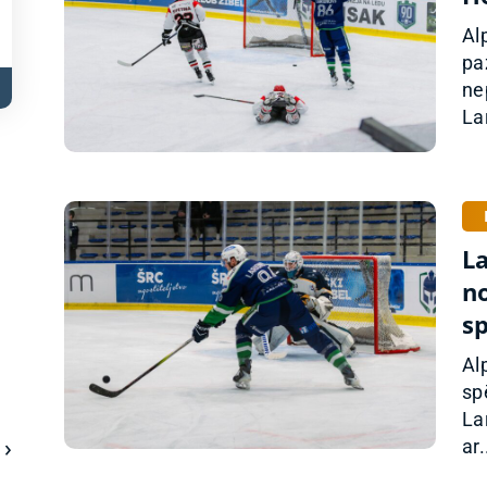
Al
pa
ne
La
L
n
s
Al
sp
La
ar.