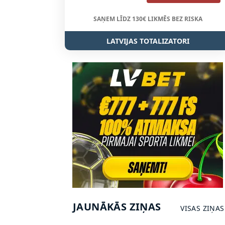
SAŅEM LĪDZ 130€ LIKMĒS BEZ RISKA
LATVIJAS TOTALIZATORI
JAUNĀKĀS ZIŅAS
VISAS ZIŅAS