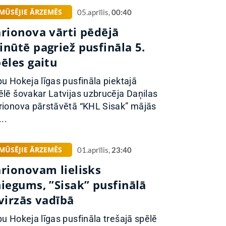
MŪSĒJIE ĀRZEMĒS
05.aprīlis,
00:40
arionova vārti pēdējā
inūtē pagriež pusfināla 5.
ēles gaitu
pu Hokeja līgas pusfināla piektajā
ēlē šovakar Latvijas uzbrucēja Daņilas
rionova pārstāvētā “KHL Sisak” mājās
...
MŪSĒJIE ĀRZEMĒS
01.aprīlis,
23:40
arionovam lielisks
niegums, ”Sisak” pusfinālā
virzās vadībā
pu Hokeja līgas pusfināla trešajā spēlē