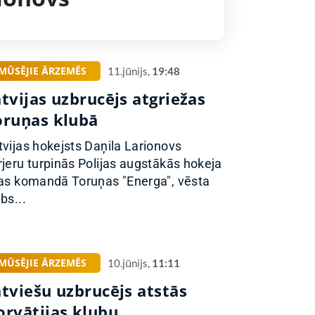
MŪSĒJIE ĀRZEMĒS
11.jūnijs,
19:48
tvijas uzbrucējs atgriežas
oruņas klubā
tvijas hokejsts Daņila Larionovs
rjeru turpinās Polijas augstākās hokeja
gas komandā Toruņas "Energa", vēsta
bs...
MŪSĒJIE ĀRZEMĒS
10.jūnijs,
11:11
atviešu uzbrucējs atstās
orvātijas klubu