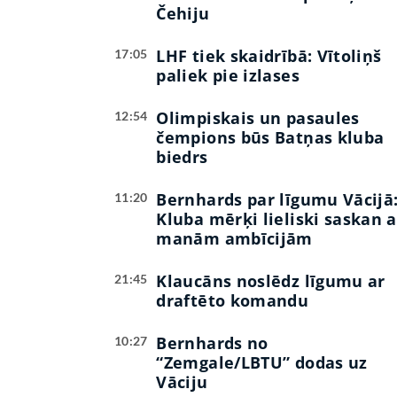
Čehiju
LHF tiek skaidrībā: Vītoliņš
17:05
paliek pie izlases
Olimpiskais un pasaules
12:54
čempions būs Batņas kluba
biedrs
Bernhards par līgumu Vācijā
11:20
Kluba mērķi lieliski saskan a
manām ambīcijām
Klaucāns noslēdz līgumu ar
21:45
draftēto komandu
Bernhards no
10:27
“Zemgale/LBTU” dodas uz
Vāciju