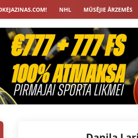
OKEJAZINAS.COM!
NHL
MŪSĒJIE ĀRZEMĒS
S IZLASE
EIROPA
LVBET BONUSI
JAUNA
U HOKEJS
BLOGI
INTERVIJAS
TOTALIZAT
ZATORU BONUSI
VISAS ZIŅAS
Daņila Lar