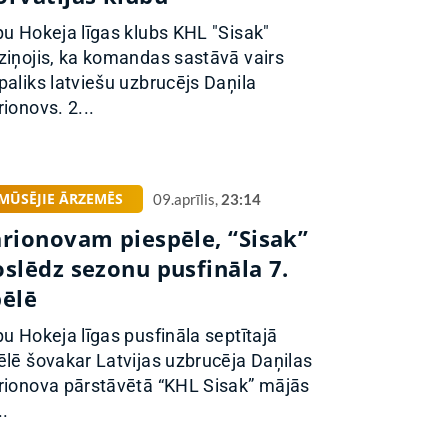
pu Hokeja līgas klubs KHL "Sisak"
ziņojis, ka komandas sastāvā vairs
paliks latviešu uzbrucējs Daņila
rionovs. 2...
MŪSĒJIE ĀRZEMĒS
09.aprīlis,
23:14
arionovam piespēle, “Sisak”
oslēdz sezonu pusfināla 7.
pēlē
pu Hokeja līgas pusfināla septītajā
ēlē šovakar Latvijas uzbrucēja Daņilas
rionova pārstāvētā “KHL Sisak” mājās
..