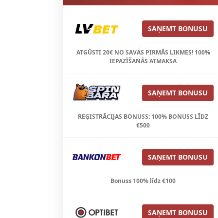
SAŅEMT BONUSU
ATGŪSTI 20€ NO SAVAS PIRMĀS LIKMES! 100%
IEPAZĪŠANĀS ATMAKSA
SAŅEMT BONUSU
REĢISTRĀCIJAS BONUSS: 100% BONUSS LĪDZ
€500
SAŅEMT BONUSU
Bonuss 100% līdz €100
SAŅEMT BONUSU