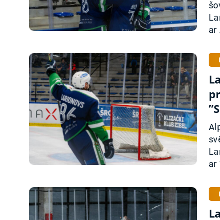
šo
La
ar 
L
pr
”
Al
sv
La
ar 
L
z