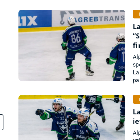
L
”S
fi
Al
sp
La
pap
L
i
Al