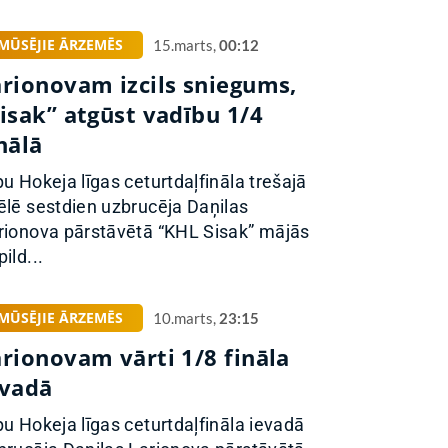
MŪSĒJIE ĀRZEMĒS
15.marts,
00:12
arionovam izcils sniegums,
isak” atgūst vadību 1/4
nālā
pu Hokeja līgas ceturtdaļfināla trešajā
ēlē sestdien uzbrucēja Daņilas
rionova pārstāvētā “KHL Sisak” mājās
ild...
MŪSĒJIE ĀRZEMĒS
10.marts,
23:15
arionovam vārti 1/8 fināla
evadā
pu Hokeja līgas ceturtdaļfināla ievadā