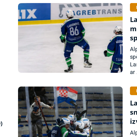
L
m
sp
Al
sp
La
ar 
L
s
iz
)
Al