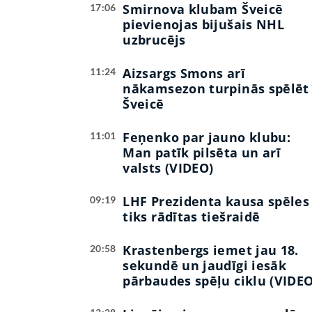
Smirnova klubam Šveicē
17:06
pievienojas bijušais NHL
uzbrucējs
Aizsargs Smons arī
11:24
nākamsezon turpinās spēlēt
Šveicē
Feņenko par jauno klubu:
11:01
Man patīk pilsēta un arī
valsts (VIDEO)
LHF Prezidenta kausa spēles
09:19
tiks rādītas tiešraidē
Krastenbergs iemet jau 18.
20:58
sekundē un jaudīgi iesāk
pārbaudes spēļu ciklu (VIDEO