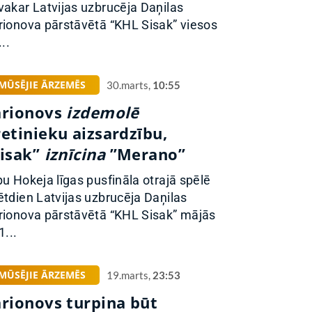
vakar Latvijas uzbrucēja Daņilas
rionova pārstāvētā “KHL Sisak” viesos
...
MŪSĒJIE ĀRZEMĒS
30.marts,
10:55
arionovs
izdemolē
etinieku aizsardzību,
Sisak”
iznīcina
”Merano”
pu Hokeja līgas pusfināla otrajā spēlē
ētdien Latvijas uzbrucēja Daņilas
rionova pārstāvētā “KHL Sisak” mājās
1...
MŪSĒJIE ĀRZEMĒS
19.marts,
23:53
arionovs turpina būt