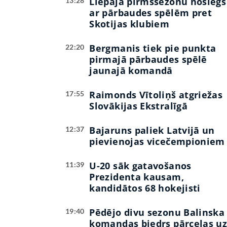
Liepāja pirmssezonu noslēgs
13:28
ar pārbaudes spēlēm pret
Skotijas klubiem
Bergmanis tiek pie punkta
22:20
pirmajā pārbaudes spēlē
jaunajā komandā
Raimonds Vītoliņš atgriežas
17:55
Slovākijas Ekstralīgā
Bajaruns paliek Latvijā un
12:37
pievienojas vicečempioniem
U-20 sāk gatavošanos
11:39
Prezidenta kausam,
kandidātos 68 hokejisti
Pēdējo divu sezonu Balinska
19:40
komandas biedrs pārceļas u