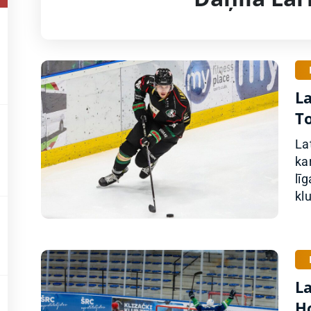
La
T
La
ka
lī
klu
L
H