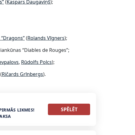
s”
(
Kaspars Daugaviņš
);
 “Dragons”​
(
Rolands Vīgners
);
Briankūnas “Diables de Rouges”;
Jevpalovs
,
Rūdolfs Polcs
);
(
Ričards Grīnbergs
).
SPĒLĒT
PIRMĀS LIKMES!
MAKSA