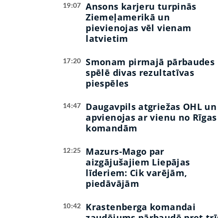
Ansons karjeru turpinās
19:07
Ziemeļamerikā un
pievienojas vēl vienam
latvietim
Smonam pirmajā pārbaudes
17:20
spēlē divas rezultatīvas
piespēles
Daugavpils atgriežas OHL un
14:47
apvienojas ar vienu no Rīgas
komandām
Mazurs-Mago par
12:25
aizgājušajiem Liepājas
līderiem: Cik varējām,
piedāvājām
Krastenberga komandai
10:42
zaudējums pārbaudē pret trī