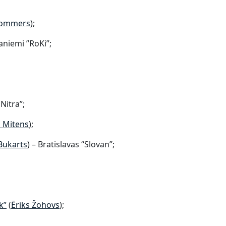
Dommers
);
aniemi ”RoKi”;
 Nitra”;
 Mitens
);
Bukarts
) – Bratislavas “Slovan”;
”​
(
Ēriks Žohovs
);