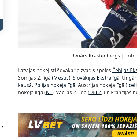
Renārs Krastenbergs | Foto: 
Latvijas hokejisti šovakar aizvadīs spēles
Čehijas Ek
Somijas 2. līgā (
Mestis
),
Slovākijas Ekstralīgā
, Ungāri
kausā
,
Polijas hokeja līgā​
, Austrijas hokeja līgā (
Ice
hokeja līgā (
NL
), Vācijas 2. līgā (
DEL2
) un Francijas h