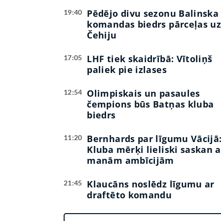
Pēdējo divu sezonu Balinska
19:40
komandas biedrs pārceļas u
Čehiju
LHF tiek skaidrībā: Vītoliņš
17:05
paliek pie izlases
Olimpiskais un pasaules
12:54
čempions būs Batņas kluba
biedrs
Bernhards par līgumu Vācijā
11:20
Kluba mērķi lieliski saskan a
manām ambīcijām
Klaucāns noslēdz līgumu ar
21:45
draftēto komandu