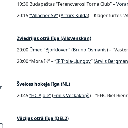
19:30 Budapeštas “Ferencvarosi Torna Club” –
Vorar
z
20:15
“Villacher SV”
(
Artūrs Kulda
) – Klāgenfurtes “A
Zviedrijas otrā līga (Allsvenskan)
20:00
Ūmeo “Bjorkloven”​
(
Bruno Osmanis
) – “Vaster
20:00 “Mora IK” – “
IF Troja-Ljungby
” (
Arvils Bergman
:
Šveices hokeja līga (NL)
r
20:45
​“HC Ajoie”​
(
Emīls Veckaktiņš
) – “EHC Biel-Bienn
Vācijas otrā līga (DEL2)