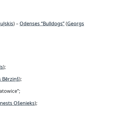
uļskis
) –
Odenses “Bulldogs”
(
Georgs
ls
);
s Bērziņš​
);
Katowice”;
rnests Ošenieks
);