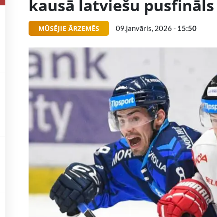
kausā latviešu pusfināls
MŪSĒJIE ĀRZEMĒS
09.janvāris, 2026 -
15:50