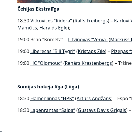
Čehijas Ekstralīga
18:30
Vitkovices “Ridera”
(
Ralfs Freibergs
) –
​Karlovi 
Mamčics
,
Haralds Egle
);
19:00 Brno “Kometa” –
​Litvīnovas “Verva”​
(
Markuss 
19:00
Liberecas “Bili Tygri”
(
Kristaps Zīle
) –
​Plzeņas 
19:00
​HC “Olomouc”​
(
Renārs Krastenbergs
) – Tršin
Somijas hokeja līga (Liiga)
18:30
Hamēnlinnas “HPK”
(
Artūrs Andžāns
) – Espo 
18:30
​Lāpēnrantas “Saipa”​
(
Gustavs Dāvis Grigals
) 
s