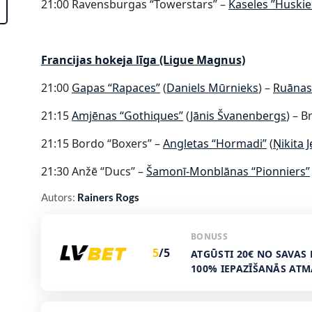
21:00 Ravensburgas “Towerstars” –
Kaseles ”Huskie
Francijas hokeja līga (Ligue Magnus)
21:00
Gapas “Rapaces”
(
Daniels Mūrnieks
) –
Ruānas
21:15
​Amjēnas “Gothiques”​
(
Jānis Švanenbergs
) – 
21:15 Bordo “Boxers” –
Angletas “Hormadi”
(
Ņikita 
21:30 Anžē “Ducs” –
Šamonī-Monblānas “Pionniers”
Autors:
Rainers Rogs
BONUSS
5
/5
ATGŪSTI 20€ NO SAVAS 
100% IEPAZĪŠANĀS AT