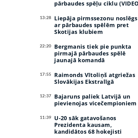
pārbaudes spēļu ciklu (VIDEO
Liepāja pirmssezonu noslēgs
13:28
ar pārbaudes spēlēm pret
Skotijas klubiem
Bergmanis tiek pie punkta
22:20
pirmajā pārbaudes spēlē
jaunajā komandā
Raimonds Vītoliņš atgriežas
17:55
Slovākijas Ekstralīgā
Bajaruns paliek Latvijā un
12:37
pievienojas vicečempioniem
U-20 sāk gatavošanos
11:39
Prezidenta kausam,
kandidātos 68 hokejisti