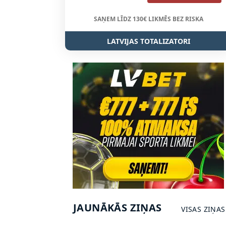
SAŅEM LĪDZ 130€ LIKMĒS BEZ RISKA
LATVIJAS TOTALIZATORI
JAUNĀKĀS ZIŅAS
VISAS ZIŅAS