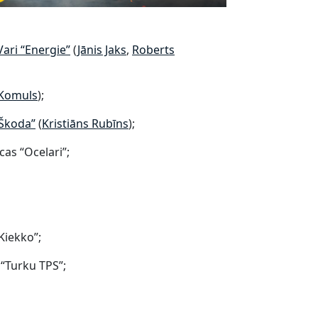
Vari “Energie”​
(
Jānis Jaks
,
Roberts
Komuls
);
“Škoda”​
(
Kristiāns Rubīns
);
ecas “Ocelari”;
“Kiekko”;
– “Turku TPS”;