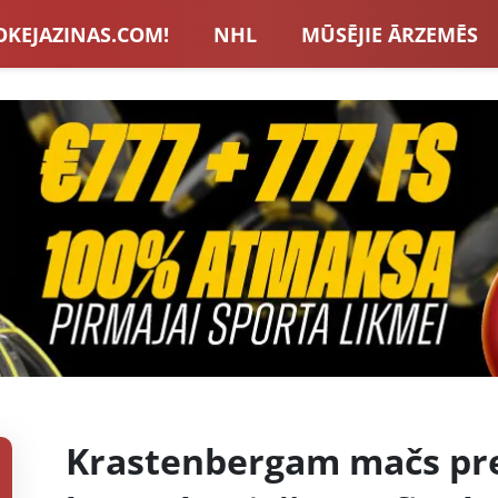
OKEJAZINAS.COM!
NHL
MŪSĒJIE ĀRZEMĒS
S IZLASE
EIROPA
LVBET BONUSI
JAUNA
U HOKEJS
BLOGI
INTERVIJAS
TOTALIZAT
ZATORU BONUSI
VISAS ZIŅAS
Krastenbergam mačs pret