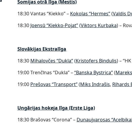
Somijas otrā līga (Mestis)
18:30 Vantas “Kiekko” –
Kokolas “Hermes”​
(
Valdis 
18:30
Joensū “Kiekko-Pojat”
(
Viktors Kurbaka
) – Rov
Slovākijas Ekstralīga
18:30
Mihalovčes “Dukla”
(
Kristofers Bindulis
) – “HK
19:00 Trenčīnas “Dukla”​ –
“Banska Bystrica”
(
Mareks
19:00
Prešovas “Transport”​
(
Miks Indrašis
,
Rihards 
Ungārijas hokeja līga (Erste Liga)
18:30 Brašovas “Corona” –
​Dunaujvarosas “Acelbikak