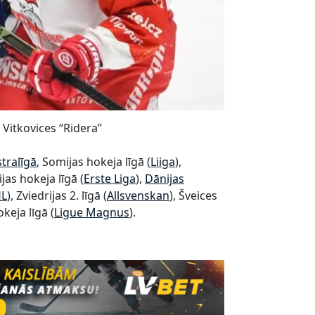
Vitkovices “Ridera”
stralīgā
, Somijas hokeja līgā (
Liiga
),
jas hokeja līgā (
Erste Liga
),
​Dānijas
HL
), Zviedrijas 2. līgā (
Allsvenskan
), Šveices
okeja līgā (
Ligue Magnus
).