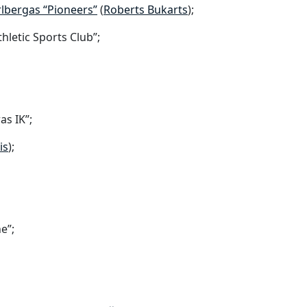
lbergas “Pioneers”
(
Roberts Bukarts
);
thletic Sports Club”;
as IK”;
is
);
e”;