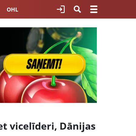
OHL
TNES HOKEJS
ORI LATVIJĀ
 vicelīderi, Dānijas