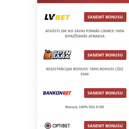
SAŅEMT BONUSU
ATGŪSTI 20€ NO SAVAS PIRMĀS LIKMES! 100%
IEPAZĪŠANĀS ATMAKSA
SAŅEMT BONUSU
REĢISTRĀCIJAS BONUSS: 100% BONUSS LĪDZ
€500
SAŅEMT BONUSU
Bonuss 100% līdz €100
SAŅEMT BONUSU