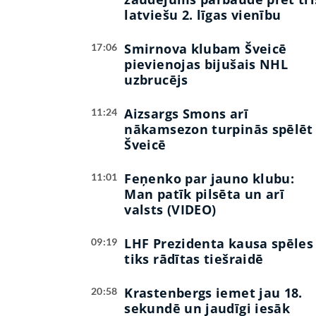
latviešu 2. līgas vienību
Smirnova klubam Šveicē
17:06
pievienojas bijušais NHL
uzbrucējs
Aizsargs Smons arī
11:24
nākamsezon turpinās spēlēt
Šveicē
Feņenko par jauno klubu:
11:01
Man patīk pilsēta un arī
valsts (VIDEO)
LHF Prezidenta kausa spēles
09:19
tiks rādītas tiešraidē
Krastenbergs iemet jau 18.
20:58
sekundē un jaudīgi iesāk