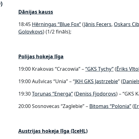
)
Dānijas kauss
18:45
Hērningas “Blue Fox”
(
Jānis Fecers
,
Oskars Cib
Golovkovs
) (1/2 fināls);
Polijas hokeja līga
19:00 Krakovas “Cracowia” –
“GKS Tychy”
(
Ēriks Vīto
19:00 Aušvicas “Unia” – “
JKH GKS Jastrzebie
” (
​Daniel
19:30
Torunas “Energa”
(
Deniss Fjodorovs
) – “GKS 
20:00 Sosnovecas “Zaglebie” –
Bitomas “Polonia”
(
E
Austrijas hokeja līga (IceHL)