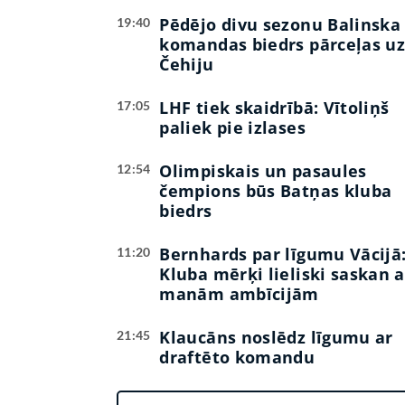
Pēdējo divu sezonu Balinska
19:40
komandas biedrs pārceļas u
Čehiju
LHF tiek skaidrībā: Vītoliņš
17:05
paliek pie izlases
Olimpiskais un pasaules
12:54
čempions būs Batņas kluba
biedrs
Bernhards par līgumu Vācijā
11:20
Kluba mērķi lieliski saskan a
manām ambīcijām
Klaucāns noslēdz līgumu ar
21:45
draftēto komandu