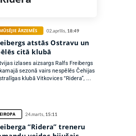
MŪSĒJIE ĀRZEMĒS
02.aprīlis,
18:49
reibergs atstās Ostravu un
ēlēs citā klubā
tvijas izlases aizsargs Ralfs Freibergs
kamajā sezonā vairs nespēlēs Čehijas
stralīgas klubā Vitkovices “Ridera”, ...
EIROPA
24.marts,
15:11
reiberga “Ridera” treneru
omandu veidos bijušais