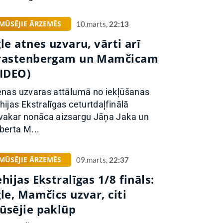
MŪSĒJIE ĀRZEMĒS
10.marts,
22:13
le atnes uzvaru, vārti arī
rastenbergam un Mamčicam
VIDEO)
enas uzvaras attālumā no iekļūšanas
hijas Ekstralīgas ceturtdaļfinālā
vakar nonāca aizsargu Jāņa Jaka un
berta M...
MŪSĒJIE ĀRZEMĒS
09.marts,
22:37
hijas Ekstralīgas 1/8 fināls:
le, Mamčics uzvar, citi
ūsējie paklūp