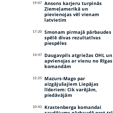
Ansons karjeru turpinās
19:07
Ziemeļamerikā un
pievienojas vēl vienam
latvietim
Smonam pirmajā pārbaudes
17:20
spēlē divas rezultatīvas
piespēles
Daugavpils atgriežas OHL un
14:47
apvienojas ar vienu no Rīgas
komandām
Mazurs-Mago par
12:25
aizgājušajiem Liepājas
līderiem: Cik varējām,
piedāvājām
Krastenberga komandai
10:42
zaudējums pārbaudē pret trī