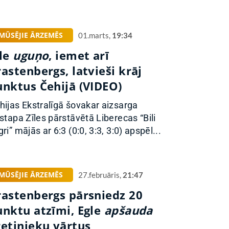
MŪSĒJIE ĀRZEMĒS
01.marts,
19:34
īle
uguņo
, iemet arī
astenbergs, latvieši krāj
unktus Čehijā (VIDEO)
hijas Ekstralīgā šovakar aizsarga
istapa Zīles pārstāvētā Liberecas “Bili
ri” mājās ar 6:3 (0:0, 3:3, 3:0) apspēl...
MŪSĒJIE ĀRZEMĒS
27.februāris,
21:47
rastenbergs pārsniedz 20
unktu atzīmi, Egle
apšauda
retinieku vārtus