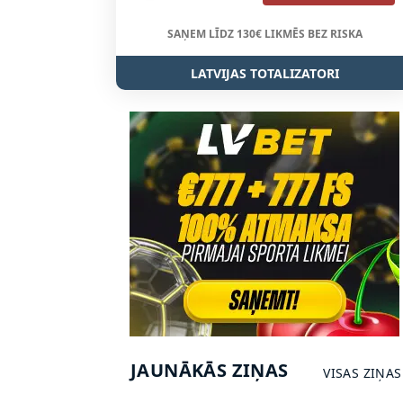
SAŅEM LĪDZ 130€ LIKMĒS BEZ RISKA
LATVIJAS TOTALIZATORI
JAUNĀKĀS ZIŅAS
VISAS ZIŅAS