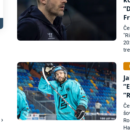
“
Fr
Če
"R
20
tre
Ja
”
”
Če
šo
Ro
Ha