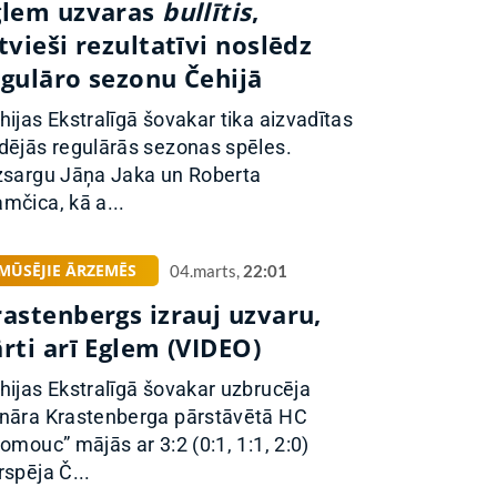
glem uzvaras
bullītis
,
tvieši rezultatīvi noslēdz
egulāro sezonu Čehijā
hijas Ekstralīgā šovakar tika aizvadītas
dējās regulārās sezonas spēles.
zsargu Jāņa Jaka un Roberta
mčica, kā a...
MŪSĒJIE ĀRZEMĒS
04.marts,
22:01
rastenbergs izrauj uzvaru,
rti arī Eglem (VIDEO)
hijas Ekstralīgā šovakar uzbrucēja
nāra Krastenberga pārstāvētā HC
lomouc” mājās ar 3:2 (0:1, 1:1, 2:0)
rspēja Č...