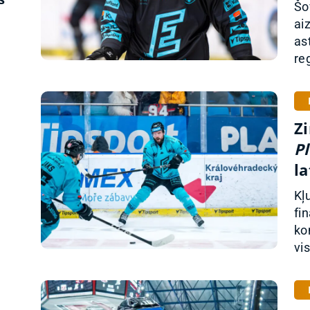
Šo
ai
as
re
Zi
Pl
la
Kļ
fi
ko
vi