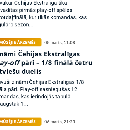
vakar Čehijas Ekstralīgā tika
zvadītas pirmās play-off spēles
totdaļfinālā, kur tikās komandas, kas
gulāro sezon...
MŪSĒJIE ĀRZEMĒS
08.marts,
11:08
nāmi Čehijas Ekstralīgas
ay-off
pāri – 1/8 finālā četru
tviešu duelis
uvuši zināmi Čehijas Ekstralīgas 1/8
nāla pāri. Play-off sasniegušas 12
mandas, kas ierindojās tabulā
saugstāk 1...
MŪSĒJIE ĀRZEMĒS
06.marts,
21:23