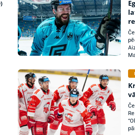
E
)
la
r
Če
pē
Ai
Ma
K
vā
Če
Re
“O
pā