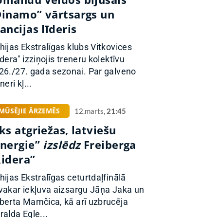
Dinamo” vārtsargs un
ancijas līderis
hijas Ekstralīgas klubs Vitkovices
idera" izziņojis treneru kolektīvu
26./27. gada sezonai. Par galveno
neri kļ...
MŪSĒJIE ĀRZEMĒS
12.marts,
21:45
ks atgriežas, latviešu
Energie”
izslēdz
Freiberga
Ridera”
hijas Ekstralīgas ceturtdaļfinālā
vakar iekļuva aizsargu Jāņa Jaka un
berta Mamčica, kā arī uzbrucēja
ralda Egle...