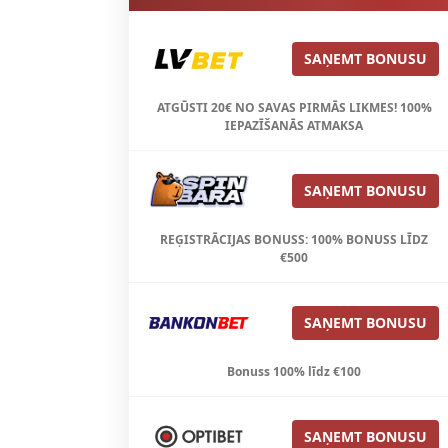
SAŅEMT BONUSU
ATGŪSTI 20€ NO SAVAS PIRMĀS LIKMES! 100%
IEPAZĪŠANĀS ATMAKSA
SAŅEMT BONUSU
REĢISTRĀCIJAS BONUSS: 100% BONUSS LĪDZ
€500
SAŅEMT BONUSU
Bonuss 100% līdz €100
SAŅEMT BONUSU