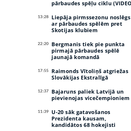
pārbaudes spēļu ciklu (VIDEO
Liepāja pirmssezonu noslēgs
13:28
ar pārbaudes spēlēm pret
Skotijas klubiem
Bergmanis tiek pie punkta
22:20
pirmajā pārbaudes spēlē
jaunajā komandā
Raimonds Vītoliņš atgriežas
17:55
Slovākijas Ekstralīgā
Bajaruns paliek Latvijā un
12:37
pievienojas vicečempioniem
U-20 sāk gatavošanos
11:39
Prezidenta kausam,
kandidātos 68 hokejisti