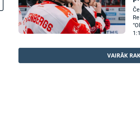
Če
Re
“O
1:1
VAIRĀK RA