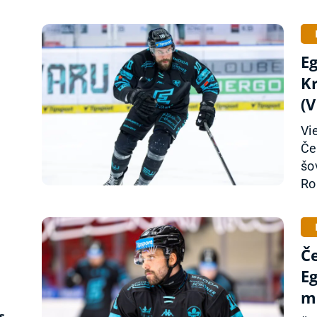
Eg
K
(
Vi
Če
šo
Ro
Če
Eg
m
s