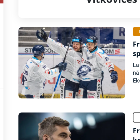
F
sp
La
nā
Ek
F
k