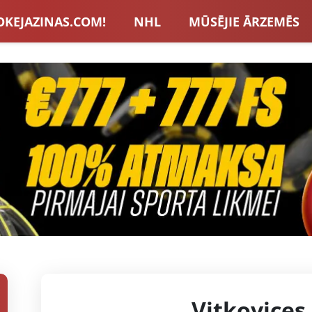
OKEJAZINAS.COM!
NHL
MŪSĒJIE ĀRZEMĒS
S IZLASE
EIROPA
LVBET BONUSI
JAUNA
U HOKEJS
BLOGI
INTERVIJAS
TOTALIZAT
ZATORU BONUSI
VISAS ZIŅAS
Vitkovices