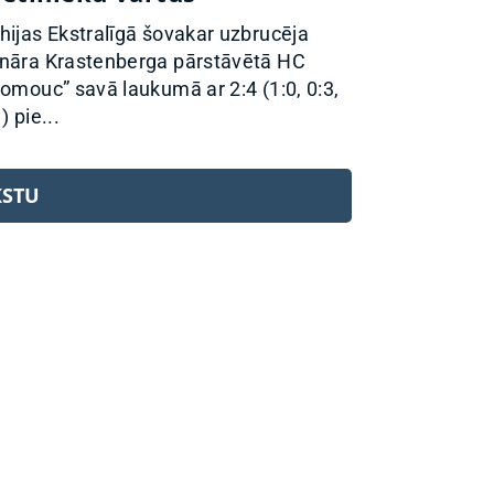
hijas Ekstralīgā šovakar uzbrucēja
nāra Krastenberga pārstāvētā HC
lomouc” savā laukumā ar 2:4 (1:0, 0:3,
) pie...
KSTU