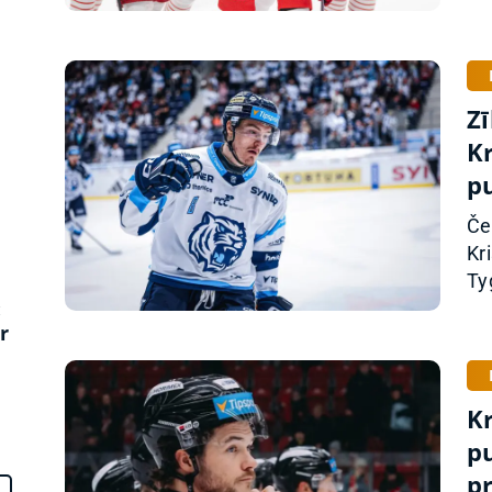
z
Z
Kr
p
Če
Kr
Tyg
:
r
K
p
p