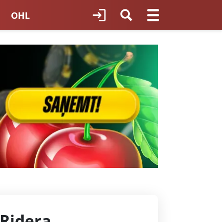
OHL
TNES HOKEJS
ORI LATVIJĀ
 Ridera