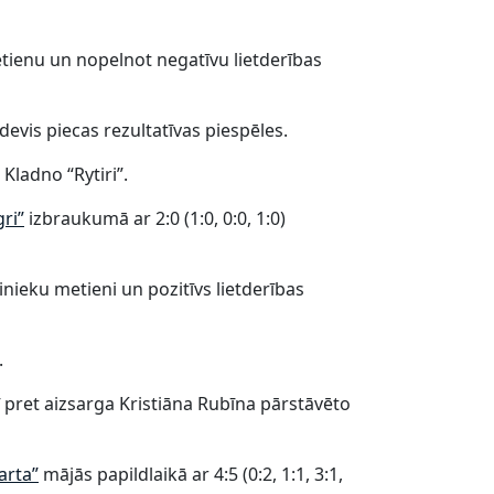
tienu un nopelnot negatīvu lietderības
evis piecas rezultatīvas piespēles.
Kladno “Rytiri”.
gri”
izbraukumā ar 2:0 (1:0, 0:0, 1:0)
inieku metieni un pozitīvs lietderības
.
pret aizsarga Kristiāna Rubīna pārstāvēto
arta”
mājās papildlaikā ar 4:5 (0:2, 1:1, 3:1,