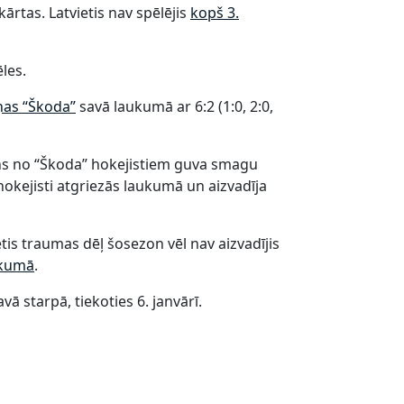
kārtas. Latvietis nav spēlējis
kopš 3.
les.
ņas “Škoda”
savā laukumā ar 6:2 (1:0, 2:0,
iens no “Škoda” hokejistiem guva smagu
kejisti atgriezās laukumā un aizvadīja
tis traumas dēļ šosezon vēl nav aizvadījis
ukumā
.
 starpā, tiekoties 6. janvārī.