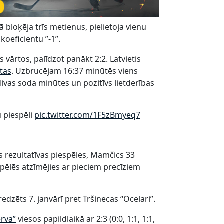
 bloķēja trīs metienus, pielietoja vienu
oeficientu ”-1”.
 vārtos, palīdzot panākt 2:2. Latvietis
tas
. Uzbrucējam 16:37 minūtēs viens
divas soda minūtes un pozitīvs lietderības
u piespēli
pic.twitter.com/1F5zBmyeq7
as rezultatīvas piespēles, Mamčics 33
spēlēs atzīmējies ar pieciem precīziem
zēts 7. janvārī pret Tršinecas “Ocelari”.
erva”
viesos papildlaikā ar 2:3 (0:0, 1:1, 1:1,