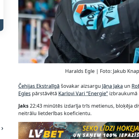
Haralds Egle | Foto: Jakub Knap,
Čehijas Ekstralīgā
šovakar aizsargu
Jāņa Jaka
un
Ro
Egles
pārstāvētā
Karlovi Vari “Energie”
izbraukumā ar
Jaks
22:43 minūtēs izdarīja trīs metienus, bloķēja d
neitrālu lietderības koeficientu.