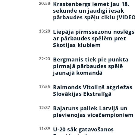
Krastenbergs iemet jau 18.
20:58
sekundē un jaudīgi iesāk
pārbaudes spēļu ciklu (VIDEO
Liepāja pirmssezonu noslēgs
13:28
ar pārbaudes spēlēm pret
Skotijas klubiem
Bergmanis tiek pie punkta
22:20
pirmajā pārbaudes spēlē
jaunajā komandā
Raimonds Vītoliņš atgriežas
17:55
Slovākijas Ekstralīgā
Bajaruns paliek Latvijā un
12:37
pievienojas vicečempioniem
U-20 sāk gatavošanos
11:39