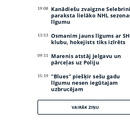
Kanādiešu zvaigzne Selebrin
19:08
paraksta lielāko NHL sezona
līgumu
Osmanim jauns līgums ar SH
13:53
klubu, hokejists tiks izīrēts
Marenis atstāj Jelgavu un
09:11
pārceļas uz Poliju
“Blues” piešķir sešu gadu
15:19
līgumu nesen iegūtajam
uzbrucējam
VAIRĀK ZIŅU