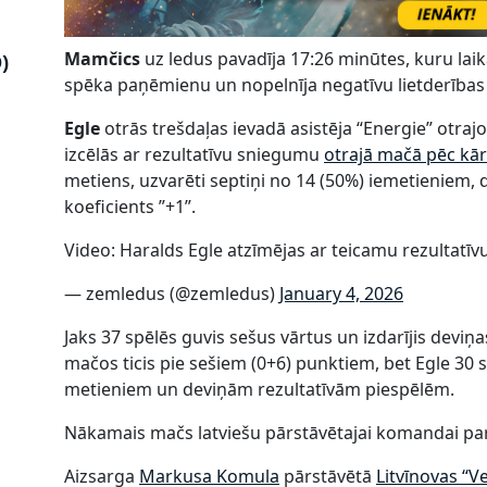
Mamčics
uz ledus pavadīja 17:26 minūtes, kuru laikā
)
spēka paņēmienu un nopelnīja negatīvu lietderības k
Egle
otrās trešdaļas ievadā asistēja “Energie” otrajos
izcēlās ar rezultatīvu sniegumu
otrajā mačā pēc kār
metiens, uzvarēti septiņi no 14 (50%) iemetieniem, 
koeficients ”+1”.
Video: Haralds Egle atzīmējas ar teicamu rezultatīv
— zemledus (@zemledus)
January 4, 2026
Jaks 37 spēlēs guvis sešus vārtus un izdarījis deviņ
mačos ticis pie sešiem (0+6) punktiem, bet Egle 30 
metieniem un deviņām rezultatīvām piespēlēm.
Nākamais mačs latviešu pārstāvētajai komandai pared
Aizsarga
Markusa Komula
pārstāvētā
Litvīnovas “V