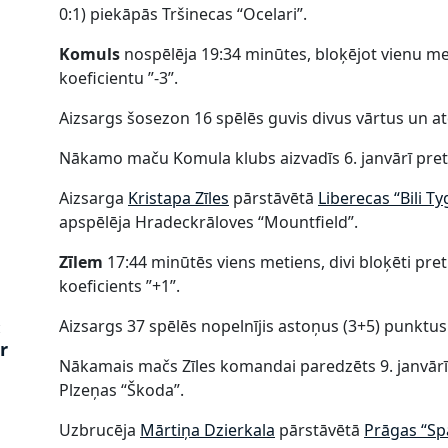
0:1) piekāpās Tršinecas “Ocelari”.
Komuls
nospēlēja 19:34 minūtes, bloķējot vienu me
koeficientu ”-3”.
z
Aizsargs šosezon 16 spēlēs guvis divus vārtus un atd
Nākamo maču Komula klubs aizvadīs 6. janvārī pret 
Aizsarga
Kristapa Zīles
pārstāvētā
Liberecas “Bili Ty
apspēlēja Hradeckrāloves “Mountfield”.
Zīlem
17:44 minūtēs viens metiens, divi bloķēti pret
koeficients ”+1”.
Aizsargs 37 spēlēs nopelnījis astoņus (3+5) punktus
:
r
Nākamais mačs Zīles komandai paredzēts 9. janvārī 
Plzeņas “Škoda”.
Uzbrucēja
Mārtiņa Dzierkala
pārstāvētā
Prāgas “Sp