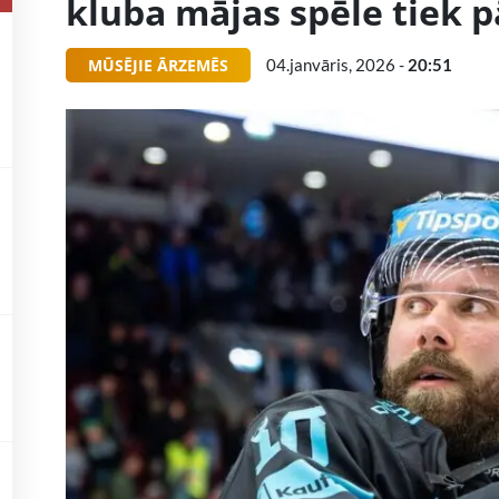
kluba mājas spēle tiek 
MŪSĒJIE ĀRZEMĒS
04.janvāris, 2026 -
20:51