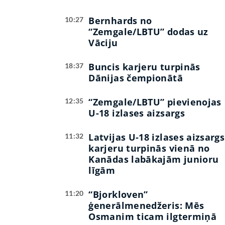
Bernhards no
10:27
“Zemgale/LBTU” dodas uz
Vāciju
Buncis karjeru turpinās
18:37
Dānijas čempionātā
“Zemgale/LBTU” pievienojas
12:35
U-18 izlases aizsargs
Latvijas U-18 izlases aizsargs
11:32
karjeru turpinās vienā no
Kanādas labākajām junioru
līgām
“Bjorkloven”
11:20
ģenerālmenedžeris: Mēs
Osmanim ticam ilgtermiņā