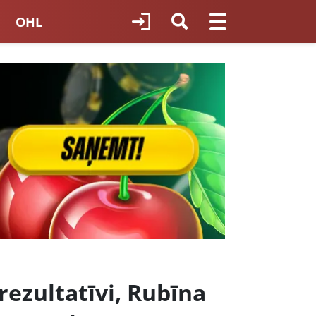
OHL
TNES HOKEJS
ORI LATVIJĀ
rezultatīvi, Rubīna