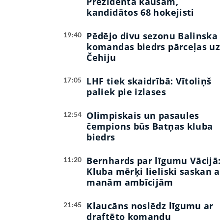
Prezidenta kausam,
kandidātos 68 hokejisti
Pēdējo divu sezonu Balinska
19:40
komandas biedrs pārceļas u
Čehiju
LHF tiek skaidrībā: Vītoliņš
17:05
paliek pie izlases
Olimpiskais un pasaules
12:54
čempions būs Batņas kluba
biedrs
Bernhards par līgumu Vācijā
11:20
Kluba mērķi lieliski saskan a
manām ambīcijām
Klaucāns noslēdz līgumu ar
21:45
draftēto komandu