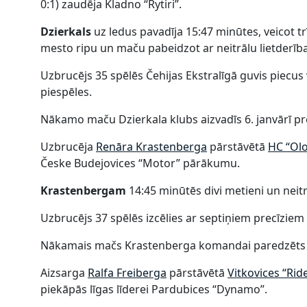
0:1) zaudēja Kladno “Rytiri”.
Dzierkals
uz ledus pavadīja 15:47 minūtes, veicot tr
mesto ripu un maču pabeidzot ar neitrālu lietderība
Uzbrucējs 35 spēlēs Čehijas Ekstralīgā guvis piecus v
piespēles.
Nākamo maču Dzierkala klubs aizvadīs 6. janvārī p
Uzbrucēja
Renāra Krastenberga
pārstāvētā
HC “Ol
Česke Budejovices “Motor” pārākumu.
Krastenbergam
14:45 minūtēs divi metieni un neitrā
Uzbrucējs 37 spēlēs izcēlies ar septiņiem precīzie
Nākamais mačs Krastenberga komandai paredzēts 6.
Aizsarga
Ralfa Freiberga
pārstāvētā
Vitkovices “Rid
piekāpās līgas līderei Pardubices “Dynamo”.