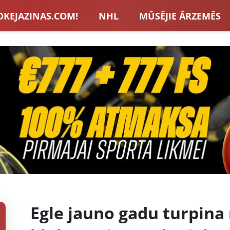
OKEJAZINAS.COM!
NHL
MŪSĒJIE ĀRZEMĒS
S IZLASE
EIROPA
LVBET BONUSI
JAUNA
U HOKEJS
BLOGI
INTERVIJAS
TOTALIZAT
ZATORU BONUSI
VISAS ZIŅAS
Egle jauno gadu turpina 