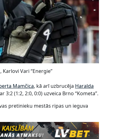
 Karlovi Vari “Energie”
berta Mamčica
, kā arī uzbrucēja
Haralda
 3:2 (1:2, 2:0, 0:0) uzveica Brno “Kometa”.
ivas pretinieku mestās ripas un ieguva