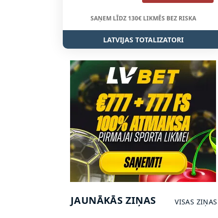
SAŅEM LĪDZ 130€ LIKMĒS BEZ RISKA
LATVIJAS TOTALIZATORI
JAUNĀKĀS ZIŅAS
VISAS ZIŅAS