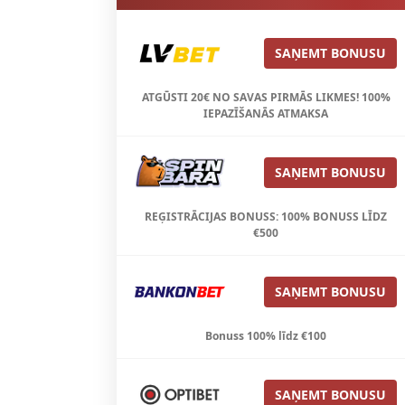
SAŅEMT BONUSU
ATGŪSTI 20€ NO SAVAS PIRMĀS LIKMES! 100%
IEPAZĪŠANĀS ATMAKSA
SAŅEMT BONUSU
REĢISTRĀCIJAS BONUSS: 100% BONUSS LĪDZ
€500
SAŅEMT BONUSU
Bonuss 100% līdz €100
SAŅEMT BONUSU