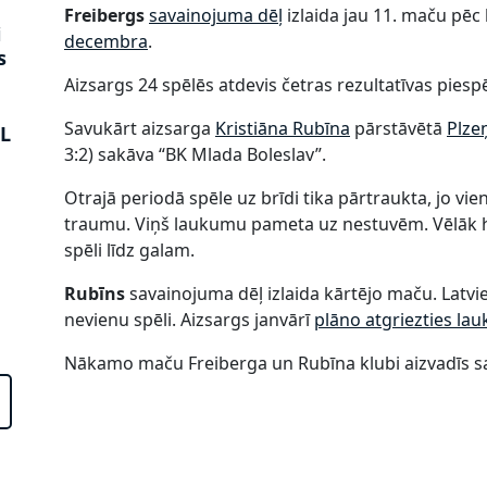
Freibergs
savainojuma dēļ
izlaida jau 11. maču pēc 
i
decembra
.
s
Aizsargs 24 spēlēs atdevis četras rezultatīvas piespē
Savukārt aizsarga
Kristiāna Rubīna
pārstāvētā
Plze
L
3:2) sakāva “BK Mlada Boleslav”.
Otrajā periodā spēle uz brīdi tika pārtraukta, jo v
traumu. Viņš laukumu pameta uz nestuvēm. Vēlāk ho
spēli līdz galam.
Rubīns
savainojuma dēļ izlaida kārtējo maču. Latvie
nevienu spēli. Aizsargs janvārī
plāno atgriezties la
Nākamo maču Freiberga un Rubīna klubi aizvadīs savā