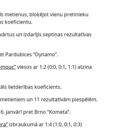
īs metienus, bloķējot vienu pretinieku
s koeficientu.
ārtus un izdarījis septiņas rezultatīvas
ret Pardubices “Dynamo”.
omouc”
viesos ar 1:2 (0:0, 0:1, 1:1) atzina
ls lietderības koeficients.
m metieniem un 11 rezultatīvām piespēlēm.
 janvārī pret Brno “Kometa”.
era”
izbraukumā ar 1:4 (1:0, 0:1, 0:3)