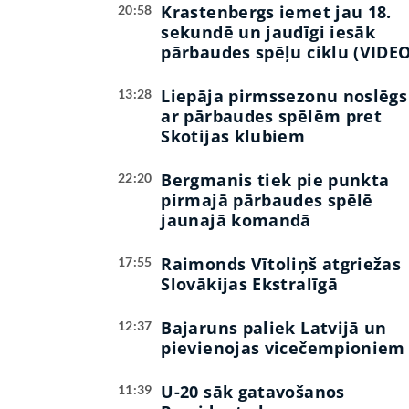
Krastenbergs iemet jau 18.
20:58
sekundē un jaudīgi iesāk
pārbaudes spēļu ciklu (VIDEO
Liepāja pirmssezonu noslēgs
13:28
ar pārbaudes spēlēm pret
Skotijas klubiem
Bergmanis tiek pie punkta
22:20
pirmajā pārbaudes spēlē
jaunajā komandā
Raimonds Vītoliņš atgriežas
17:55
Slovākijas Ekstralīgā
Bajaruns paliek Latvijā un
12:37
pievienojas vicečempioniem
U-20 sāk gatavošanos
11:39