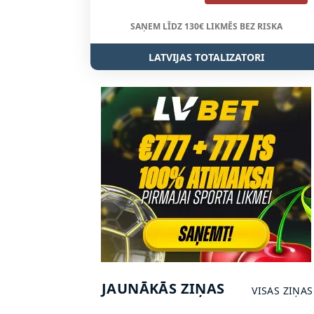
SAŅEM LĪDZ 130€ LIKMĒS BEZ RISKA
LATVIJAS TOTALIZATORI
JAUNĀKĀS ZIŅAS
VISAS ZIŅAS