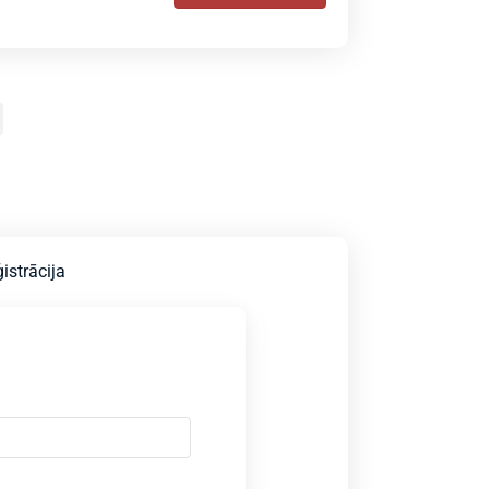
istrācija