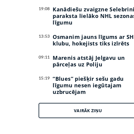
Kanādiešu zvaigzne Selebrin
19:08
paraksta lielāko NHL sezona
līgumu
Osmanim jauns līgums ar SH
13:53
klubu, hokejists tiks izīrēts
Marenis atstāj Jelgavu un
09:11
pārceļas uz Poliju
“Blues” piešķir sešu gadu
15:19
līgumu nesen iegūtajam
uzbrucējam
VAIRĀK ZIŅU