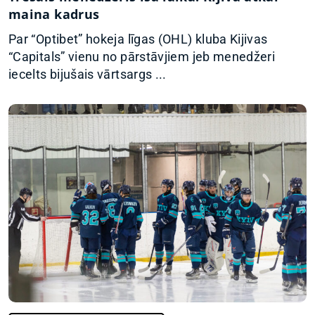
maina kadrus
Par “Optibet” hokeja līgas (OHL) kluba Kijivas
“Capitals” vienu no pārstāvjiem jeb menedžeri
iecelts bijušais vārtsargs ...