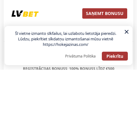
SAŅEMT BONUSU
ATGŪSTI 20€ NO SAVAS PIRMĀS LIKMES! 100% IEPAZĪŠANĀS
Šī vietne izmanto sīkfailus, lai uzlabotu lietotāja pieredzi.
ATMAKSA
Lūdzu, piekrītiet sīkdatņu izmantošanai mūsu vietnē
https://hokejazinas.com/
SAŅEMT BONUSU
Piekrītu
Privātuma Politika
REĢISTRĀCIJAS BONUSS: 100% BONUSS LĪDZ €500
SAŅEMT BONUSU
Bonuss 100% līdz €100
SAŅEMT BONUSU