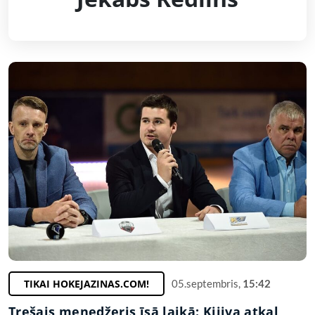
TIKAI HOKEJAZINAS.COM!
05.septembris,
15:42
Trešais menedžeris īsā laikā: Kijiva atkal