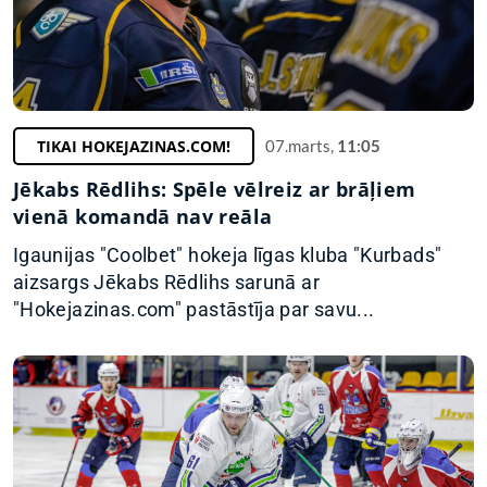
TIKAI HOKEJAZINAS.COM!
07.marts,
11:05
Jēkabs Rēdlihs: Spēle vēlreiz ar brāļiem
vienā komandā nav reāla
Igaunijas "Coolbet" hokeja līgas kluba "Kurbads"
aizsargs Jēkabs Rēdlihs sarunā ar
"Hokejazinas.com" pastāstīja par savu...