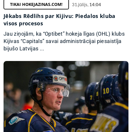
TIKAI HOKEJAZINAS.COM!
31.jūlijs,
14:04
Jēkabs Rēdlihs par Kijivu: Piedalos kluba
visos procesos
Jau ziņojām, ka “Optibet” hokeja līgas (OHL) klubs
Kijivas “Capitals” savai administrācijai piesaistīja
bijušo Latvijas ...