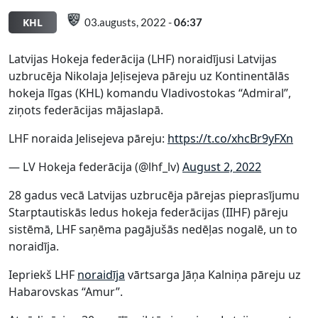
KHL
03.augusts, 2022 -
06:37
Latvijas Hokeja federācija (LHF) noraidījusi Latvijas
uzbrucēja Nikolaja Jeļisejeva pāreju uz Kontinentālās
hokeja līgas (KHL) komandu Vladivostokas “Admiral”,
ziņots federācijas mājaslapā.
LHF noraida Jelisejeva pāreju:
https://t.co/xhcBr9yFXn
— LV Hokeja federācija (@lhf_lv)
August 2, 2022
28 gadus vecā Latvijas uzbrucēja pārejas pieprasījumu
Starptautiskās ledus hokeja federācijas (IIHF) pāreju
sistēmā, LHF saņēma pagājušās nedēļas nogalē, un to
noraidīja.
Iepriekš LHF
noraidīja
vārtsarga Jāņa Kalniņa pāreju uz
Habarovskas “Amur”.