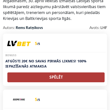
Atgādināsim, 30. aprīlī veiktās izmaiņas Latvijas sporta
likumā paredz aizliegumu pārstāvēt valstsvienības tiem
spēlētājiem, treneriem un personālam, kuri piedalās
Krievijas un Baltkrievijas sporta līgās.
Autors:
Rems Ratņikovs
Avots:
LHF
5
/5
BONUSS
ATGŪSTI 20€ NO SAVAS PIRMĀS LIKMES! 100%
IEPAZĪŠANĀS ATMAKSA
SPĒLĒT
5
/5