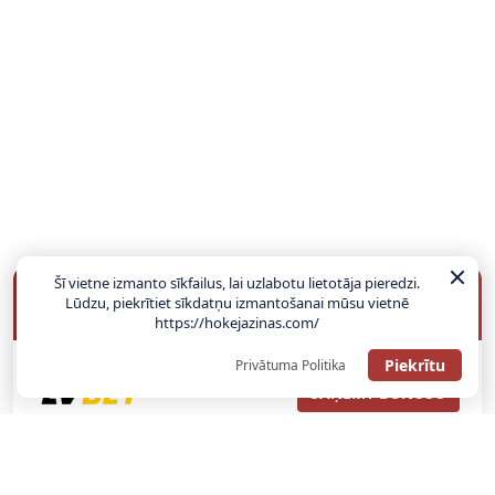
Šī vietne izmanto sīkfailus, lai uzlabotu lietotāja pieredzi.
BUKMEIKERU BONUSI
Lūdzu, piekrītiet sīkdatņu izmantošanai mūsu vietnē
https://hokejazinas.com/
Piekrītu
Privātuma Politika
SAŅEMT BONUSU
ATGŪSTI 20€ NO SAVAS PIRMĀS LIKMES! 100% IEPAZĪŠANĀS
ATMAKSA