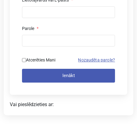
Lietotājvārds vai E-pasts
*
Parole
*
Atcerēties Mani
Nozaudēta parole?
Ienākt
Vai pieslēdzieties ar: