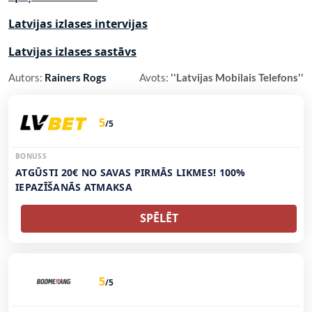
Latvijas izlases intervijas
Latvijas izlases sastāvs
Autors:
Rainers Rogs
Avots:
''Latvijas Mobilais Telefons''
5
/5
BONUSS
ATGŪSTI 20€ NO SAVAS PIRMĀS LIKMES! 100%
IEPAZĪŠANĀS ATMAKSA
SPĒLĒT
5
/5