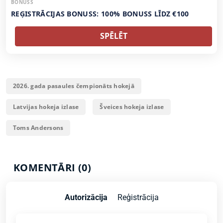
BONUSS
REĢISTRĀCIJAS BONUSS: 100% BONUSS LĪDZ €100
SPĒLĒT
2026. gada pasaules čempionāts hokejā
Latvijas hokeja izlase
Šveices hokeja izlase
Toms Andersons
KOMENTĀRI (0)
Autorizācija
Reģistrācija