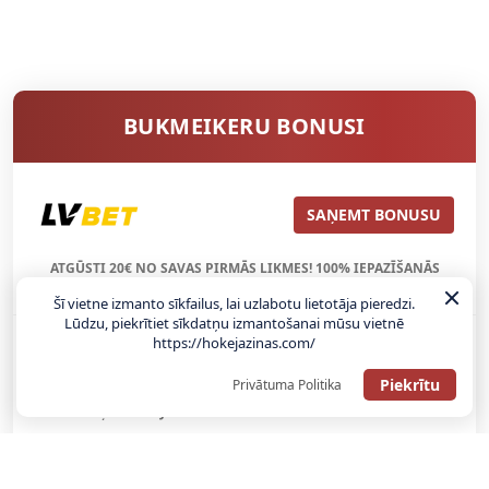
BUKMEIKERU BONUSI
SAŅEMT BONUSU
ATGŪSTI 20€ NO SAVAS PIRMĀS LIKMES! 100% IEPAZĪŠANĀS
ATMAKSA
Šī vietne izmanto sīkfailus, lai uzlabotu lietotāja pieredzi.
Lūdzu, piekrītiet sīkdatņu izmantošanai mūsu vietnē
https://hokejazinas.com/
SAŅEMT BONUSU
Piekrītu
Privātuma Politika
REĢISTRĀCIJAS BONUSS: 100% BONUSS LĪDZ €500
SAŅEMT BONUSU