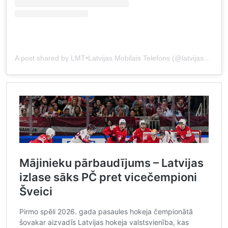
A post shared by LMT•Latvijas Mobilais Telefons (@latvijasmobilaistelefons)