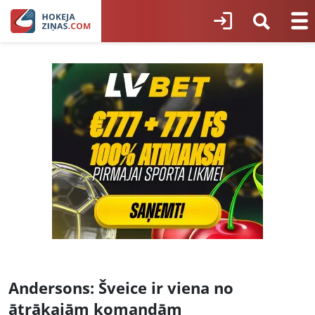
Andersons: Šveice ir viena no
ātrākajām komandām