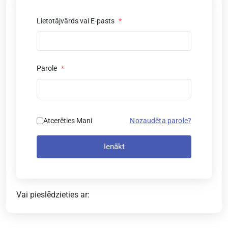
Lietotājvārds vai E-pasts
*
Parole
*
Atcerēties Mani
Nozaudēta parole?
Ienākt
Vai pieslēdzieties ar: