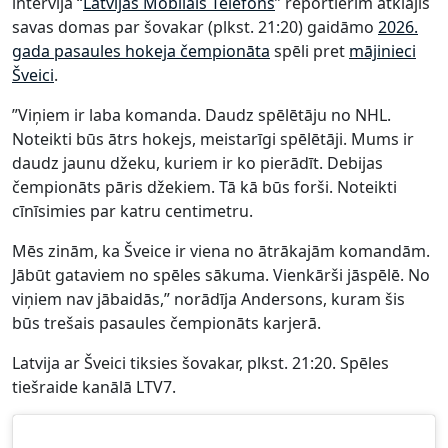
intervijā “
Latvijas Mobilais Telefons
” reportierim atklājis
savas domas par šovakar (plkst. 21:20) gaidāmo
2026.
gada pasaules hokeja čempionāta
spēli pret
mājinieci
Šveici
.
”Viņiem ir laba komanda. Daudz spēlētāju no NHL.
Noteikti būs ātrs hokejs, meistarīgi spēlētāji. Mums ir
daudz jaunu džeku, kuriem ir ko pierādīt. Debijas
čempionāts pāris džekiem. Tā kā būs forši. Noteikti
cīnīsimies par katru centimetru.
Mēs zinām, ka Šveice ir viena no ātrākajām komandām.
Jābūt gataviem no spēles sākuma. Vienkārši jāspēlē. No
viņiem nav jābaidās,” norādīja Andersons, kuram šis
būs trešais pasaules čempionāts karjerā.
Latvija ar Šveici tiksies šovakar, plkst. 21:20. Spēles
tiešraide kanālā LTV7.