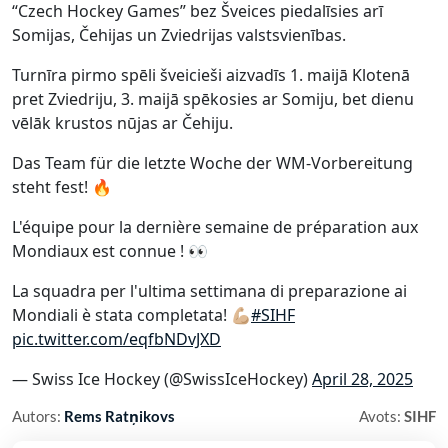
“Czech Hockey Games” bez Šveices piedalīsies arī
Somijas, Čehijas un Zviedrijas valstsvienības.
Turnīra pirmo spēli šveicieši aizvadīs 1. maijā Klotenā
pret Zviedriju, 3. maijā spēkosies ar Somiju, bet dienu
vēlāk krustos nūjas ar Čehiju.
Das Team für die letzte Woche der WM-Vorbereitung
steht fest! 🔥
L'équipe pour la dernière semaine de préparation aux
Mondiaux est connue ! 👀
La squadra per l'ultima settimana di preparazione ai
Mondiali è stata completata! 💪🏼
#SIHF
pic.twitter.com/eqfbNDvJXD
— Swiss Ice Hockey (@SwissIceHockey)
April 28, 2025
Autors:
Rems Ratņikovs
Avots:
SIHF