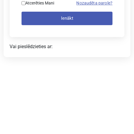
Atcerēties Mani
Nozaudēta parole?
Ienākt
Vai pieslēdzieties ar: