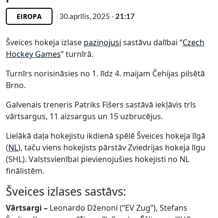
EIROPA
30.aprīlis, 2025 -
21:17
Šveices hokeja izlase
paziņojusi
sastāvu dalībai “
Czech
Hockey Games
” turnīrā.
Turnīrs norisināsies no 1. līdz 4. maijam Čehijas pilsētā
Brno.
Galvenais treneris Patriks Fišers sastāvā iekļāvis trīs
vārtsargus, 11 aizsargus un 15 uzbrucējus.
Lielākā daļa hokejistu ikdienā spēlē Šveices hokeja līgā
(
NL
), taču viens hokejists pārstāv Zviedrijas hokeja līgu
(SHL). Valstsvienībai pievienojušies hokejisti no NL
finālistēm.
Šveices izlases sastāvs:
Vārtsargi –
Leonardo Dženoni (“EV Zug”), Stefans