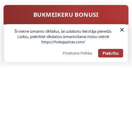
BUKMEIKERU BONUSI
Šī vietne izmanto sīkfailus, lai uzlabotu lietotāja pieredzi.
Lūdzu, piekrītiet sīkdatņu izmantošanai mūsu vietnē
SAŅEMT BONUSU
https://hokejazinas.com/
Piekrītu
ATGŪSTI 20€ NO SAVAS PIRMĀS LIKMES! 100% IEPAZĪŠANĀS
Privātuma Politika
ATMAKSA
SAŅEMT BONUSU
REĢISTRĀCIJAS BONUSS: 100% BONUSS LĪDZ €500
SAŅEMT BONUSU
Bonuss 100% līdz €100