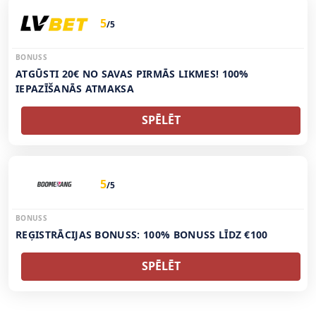
5
/5
BONUSS
ATGŪSTI 20€ NO SAVAS PIRMĀS LIKMES! 100%
IEPAZĪŠANĀS ATMAKSA
SPĒLĒT
5
/5
BONUSS
REĢISTRĀCIJAS BONUSS: 100% BONUSS LĪDZ €100
SPĒLĒT