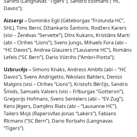
Šarlins (Langnavas “Tigers”), Sandro Ēšlimans (“HC
Davos”);
Aizsargi –
Dominiks Egli (Gēteborgas “Frolunda HC”,
SHL), Tims Berni, Džiankarlo Šantons, Rodžers Karers
(visi – Ženēvas “Servette”), Dīns Kukans, Kristiāns Marti
(abi – Cīrihes “Lions”), Svens Jungs, Mihaels Fora (abi –
“HC Davos”), Andrea Glauzers (“Lausanne HC”), Romāns
Lefels (“SC Bern”), Dario Vūtrihs (“Ambri-Piotta”);
Uzbrucējs –
Simons Knaks, Andress Ambīls (abi – “HC
Davos”), Svens Andrigetto, Nikolass Bahlers, Deniss
Malgins (visi – Cīrihes “Lions”), Kristofs Bērčijs, Sandro
Šmids, Samuels Valsers (visi – Frīburgas “Gotteron”),
Gregorijs Hofmans, Svens Sentelers (abi – “EV Zug”),
Kens Jēgers, Damjēns Riats (abi – “Lausanne HC”),
Tailers Mojs (Rapersvīlas-Jonas “Lakers”), Fabians
Rīcmans (“SC Bern”), Dario Rorbahs (Langnavas
“Tigers”).