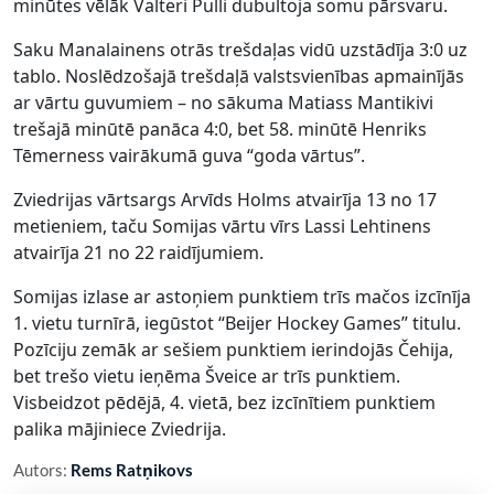
minūtes vēlāk Valteri Pulli dubultoja somu pārsvaru.
Saku Manalainens otrās trešdaļas vidū uzstādīja 3:0 uz
tablo. Noslēdzošajā trešdaļā valstsvienības apmainījās
ar vārtu guvumiem – no sākuma Matiass Mantikivi
trešajā minūtē panāca 4:0, bet 58. minūtē Henriks
Tēmerness vairākumā guva “goda vārtus”.
Zviedrijas vārtsargs Arvīds Holms atvairīja 13 no 17
metieniem, taču Somijas vārtu vīrs Lassi Lehtinens
atvairīja 21 no 22 raidījumiem.
Somijas izlase ar astoņiem punktiem trīs mačos izcīnīja
1. vietu turnīrā, iegūstot “Beijer Hockey Games” titulu.
Pozīciju zemāk ar sešiem punktiem ierindojās Čehija,
bet trešo vietu ieņēma Šveice ar trīs punktiem.
Visbeidzot pēdējā, 4. vietā, bez izcīnītiem punktiem
palika mājiniece Zviedrija.
Autors:
Rems Ratņikovs