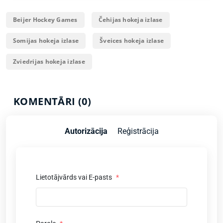
Beijer Hockey Games
Čehijas hokeja izlase
Somijas hokeja izlase
Šveices hokeja izlase
Zviedrijas hokeja izlase
KOMENTĀRI (0)
Autorizācija
Reģistrācija
Lietotājvārds vai E-pasts
*