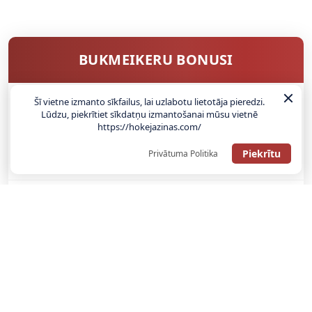
BUKMEIKERU BONUSI
Šī vietne izmanto sīkfailus, lai uzlabotu lietotāja pieredzi.
Lūdzu, piekrītiet sīkdatņu izmantošanai mūsu vietnē
SAŅEMT BONUSU
https://hokejazinas.com/
ATGŪSTI 20€ NO SAVAS PIRMĀS LIKMES! 100% IEPAZĪŠANĀS
Piekrītu
Privātuma Politika
ATMAKSA
SAŅEMT BONUSU
REĢISTRĀCIJAS BONUSS: 100% BONUSS LĪDZ €500
SAŅEMT BONUSU