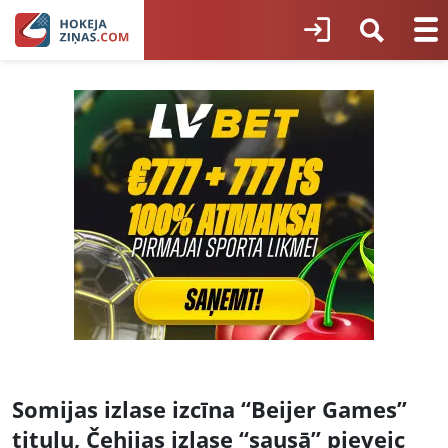
Somijas izlase izcīna “Beijer Games”
titulu, Čehijas izlase “sausā” pieveic