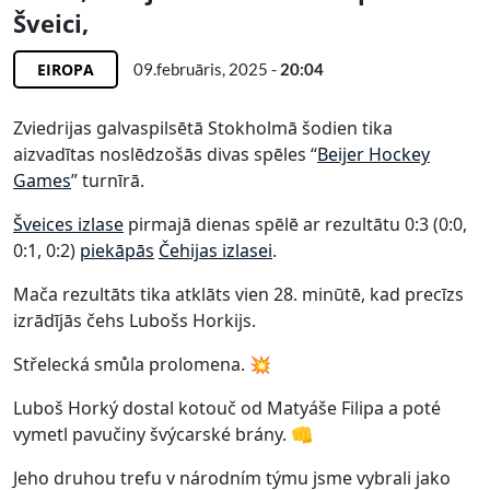
Šveici,
EIROPA
09.februāris, 2025 -
20:04
Zviedrijas galvaspilsētā Stokholmā šodien tika
aizvadītas noslēdzošās divas spēles “
Beijer Hockey
Games
” turnīrā.
Šveices izlase
pirmajā dienas spēlē ar rezultātu 0:3 (0:0,
0:1, 0:2)
piekāpās
Čehijas izlasei
.
Mača rezultāts tika atklāts vien 28. minūtē, kad precīzs
izrādījās čehs Lubošs Horkijs.
Střelecká smůla prolomena. 💥
Luboš Horký dostal kotouč od Matyáše Filipa a poté
vymetl pavučiny švýcarské brány. 👊
Jeho druhou trefu v národním týmu jsme vybrali jako