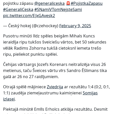
pojistku zápasu
@generaliceska
🚨
#PojistkaZapasu
#GeneraliCeska
#SNamiVTomNejsteSami
pic.twitter.com/EJxGAvesk2
— Český hokej (@czehockey)
February 9, 2025
Pusotru minūti līdz spēles beigām Mihals Kuncs
ieraidīja ripu tukšos šveiciešu vārtos, bet 50 sekundes
vēlāk Radims Zohorna tukšā cietoksnī iemeta trešo
ripu, pieliekot punktu spēlei.
Čehijas vārtsargs Jozefs Korenars neitralizēja visus 26
metienus, taču Šveices vārtu vīrs Sandro Ēšlimans tika
galā ar 26 no 27 raidījumiem.
Otrajā spēlē mājiniece
Zviedrija
ar rezultātu 1:4 (0:2, 0:1,
1:1) zaudēja ziemeļaustrumu kaimiņienei
Somijas
izlasei
.
Piektajā minūtē Emīls Erholcs atklāja rezultātu. Desmit