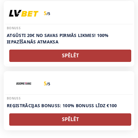
5
/5
BONUSS
ATGŪSTI 20€ NO SAVAS PIRMĀS LIKMES! 100%
IEPAZĪŠANĀS ATMAKSA
SPĒLĒT
5
/5
BONUSS
REĢISTRĀCIJAS BONUSS: 100% BONUSS LĪDZ €100
SPĒLĒT