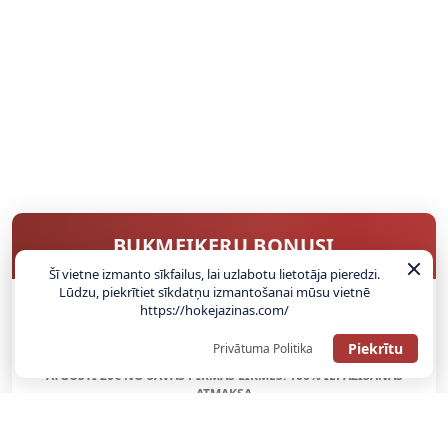
BUKMEIKERU BONUSI
Šī vietne izmanto sīkfailus, lai uzlabotu lietotāja pieredzi.
Lūdzu, piekrītiet sīkdatņu izmantošanai mūsu vietnē
https://hokejazinas.com/
SAŅEMT BONUSU
Piekrītu
Privātuma Politika
ATGŪSTI 20€ NO SAVAS PIRMĀS LIKMES! 100% IEPAZĪŠANĀS
ATMAKSA