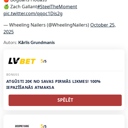
🍏 Zach Gallant
#SteelTheMoment
pic.twitter.com/qqoc1Dis2g
— Wheeling Nailers (@WheelingNailers)
October 25,
2025
Autors:
Kārlis Grundmanis
5
/5
BONUSS
ATGŪSTI 20€ NO SAVAS PIRMĀS LIKMES! 100%
IEPAZĪŠANĀS ATMAKSA
SPĒLĒT
5
/5