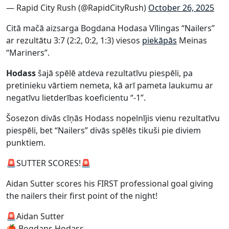
— Rapid City Rush (@RapidCityRush)
October 26, 2025
Citā mačā aizsarga Bogdana Hodasa Vīlingas “Nailers”
ar rezultātu 3:7 (2:2, 0:2, 1:3) viesos
piekāpās
Meinas
“Mariners”.
Hodass
šajā spēlē atdeva rezultatīvu piespēli, pa
pretinieku vārtiem nemeta, kā arī pameta laukumu ar
negatīvu lietderības koeficientu “-1”.
Šosezon divās cīņās Hodass nopelnījis vienu rezultatīvu
piespēli, bet “Nailers” divās spēlēs tikuši pie diviem
punktiem.
🚨SUTTER SCORES!🚨
Aidan Sutter scores his FIRST professional goal giving
the nailers their first point of the night!
🚨Aidan Sutter
🍎 Bogdans Hodass