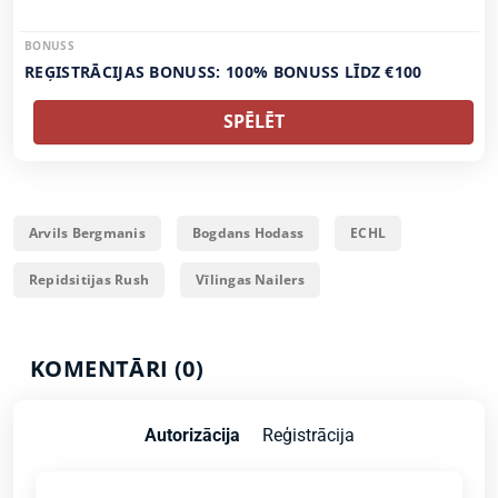
BONUSS
REĢISTRĀCIJAS BONUSS: 100% BONUSS LĪDZ €100
SPĒLĒT
Arvils Bergmanis
Bogdans Hodass
ECHL
Repidsitijas Rush
Vīlingas Nailers
KOMENTĀRI (0)
Autorizācija
Reģistrācija