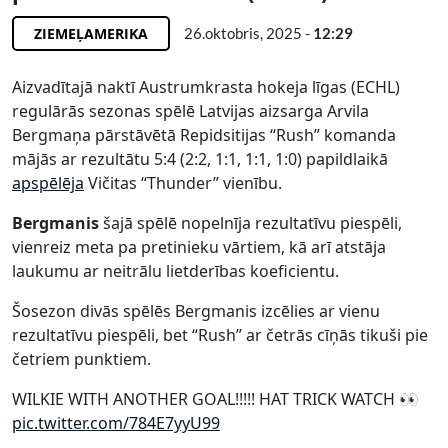
ZIEMEĻAMERIKA
26.oktobris, 2025 -
12:29
Aizvadītajā naktī Austrumkrasta hokeja līgas (ECHL)
regulārās sezonas spēlē Latvijas aizsarga Arvila
Bergmaņa pārstāvētā Repidsitijas “Rush” komanda
mājās ar rezultātu 5:4 (2:2, 1:1, 1:1, 1:0) papildlaikā
apspēlēja
Vičitas “Thunder” vienību.
Bergmanis
šajā spēlē nopelnīja rezultatīvu piespēli,
vienreiz meta pa pretinieku vārtiem, kā arī atstāja
laukumu ar neitrālu lietderības koeficientu.
Šosezon divās spēlēs Bergmanis izcēlies ar vienu
rezultatīvu piespēli, bet “Rush” ar četrās cīņās tikuši pie
četriem punktiem.
WILKIE WITH ANOTHER GOAL!!!!! HAT TRICK WATCH 👀
pic.twitter.com/784E7yyU99