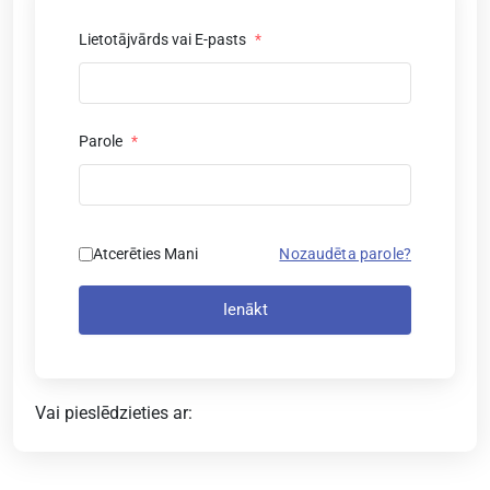
Lietotājvārds vai E-pasts
*
Parole
*
Atcerēties Mani
Nozaudēta parole?
Ienākt
Vai pieslēdzieties ar: