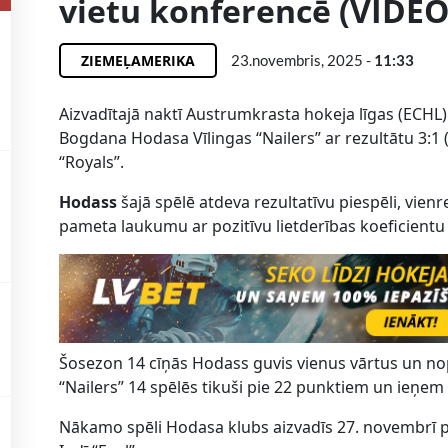
vietu konferencē (VIDEO
ZIEMEĻAMERIKA
23.novembris, 2025 -
11:33
Aizvadītajā naktī Austrumkrasta hokeja līgas (ECHL)
Bogdana Hodasa Vīlingas “Nailers” ar rezultātu 3:1 (0
“Royals”.
Hodass
šajā spēlē atdeva rezultatīvu piespēli, vienr
pameta laukumu ar pozitīvu lietderības koeficientu 
Šosezon 14 cīņās Hodass guvis vienus vārtus un nope
“Nailers” 14 spēlēs tikuši pie 22 punktiem un ieņe
Nākamo spēli Hodasa klubs aizvadīs 27. novembrī plk