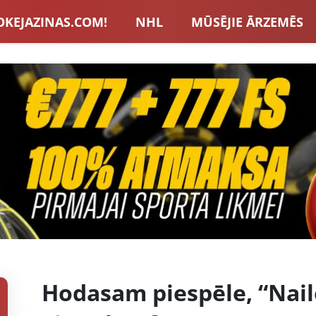
OKEJAZINAS.COM!
NHL
MŪSĒJIE ĀRZEMĒS
S IZLASE
EIROPA
LVBET BONUSI
JAUNA
U HOKEJS
BLOGI
INTERVIJAS
TOTALIZAT
ZATORU BONUSI
VISAS ZIŅAS
Hodasam piespēle, “Nai