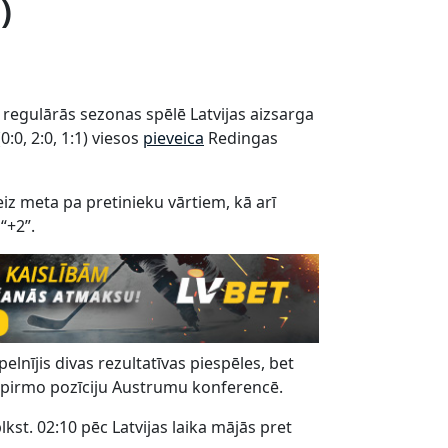
)
 regulārās sezonas spēlē Latvijas aizsarga
:0, 2:0, 1:1) viesos
pieveica
Redingas
eiz meta pa pretinieku vārtiem, kā arī
“+2”.
lnījis divas rezultatīvas piespēles, bet
m pirmo pozīciju Austrumu konferencē.
st. 02:10 pēc Latvijas laika mājās pret