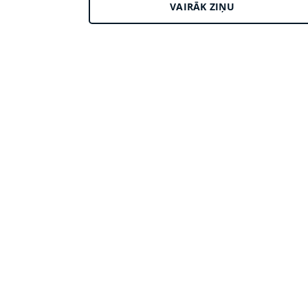
VAIRĀK ZIŅU