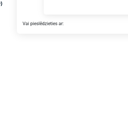
)
Vai pieslēdzieties ar: