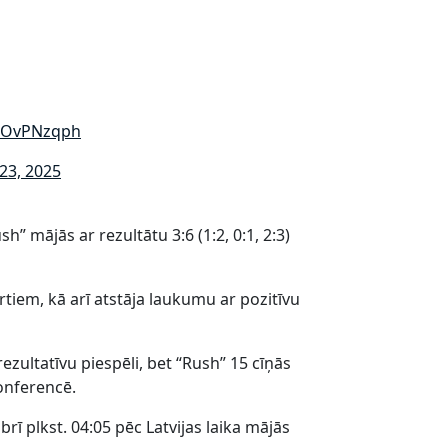
iNOvPNzqph
23, 2025
” mājās ar rezultātu 3:6 (1:2, 0:1, 2:3)
rtiem, kā arī atstāja laukumu ar pozitīvu
zultatīvu piespēli, bet “Rush” 15 cīņās
onferencē.
ī plkst. 04:05 pēc Latvijas laika mājās