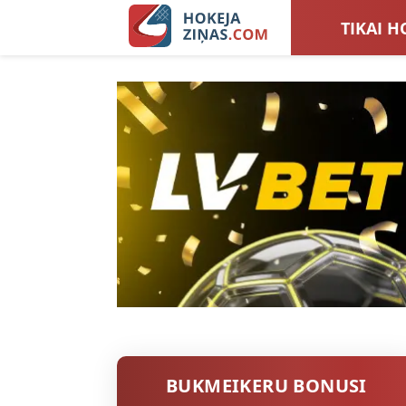
TIKAI H
LATVIJA
SIEVIEŠ
TOTALI
BUKMEIKERU BONUSI