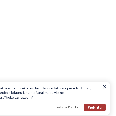
ietne izmanto sīkfailus, lai uzlabotu lietotāja pieredzi. Lūdzu,
krītiet sīkdatņu izmantošanai mūsu vietnē
ps://hokejazinas.com/
Piekrītu
Privātuma Politika