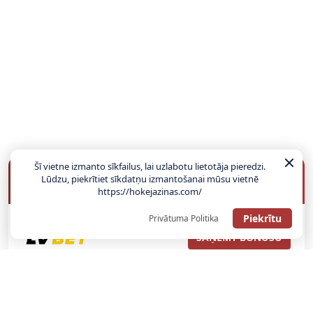
Šī vietne izmanto sīkfailus, lai uzlabotu lietotāja pieredzi.
BUKMEIKERU BONUSI
Lūdzu, piekrītiet sīkdatņu izmantošanai mūsu vietnē
https://hokejazinas.com/
Piekrītu
Privātuma Politika
SAŅEMT BONUSU
ATGŪSTI 20€ NO SAVAS PIRMĀS LIKMES! 100% IEPAZĪŠANĀS
ATMAKSA