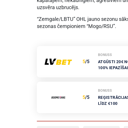
kapātājiem, nekaunīgiem, agresīviem un jā
uzsvēra uzbrucējs.
“Zemgale/LBTU” OHL jauno sezonu sāks 5
sezonas čempioniem “Mogo/RSU”.
BONUSS
5
/5
ATGŪSTI 20€ N
100% IEPAZĪŠ
BONUSS
5
/5
REĢISTRĀCIJA
LĪDZ €100