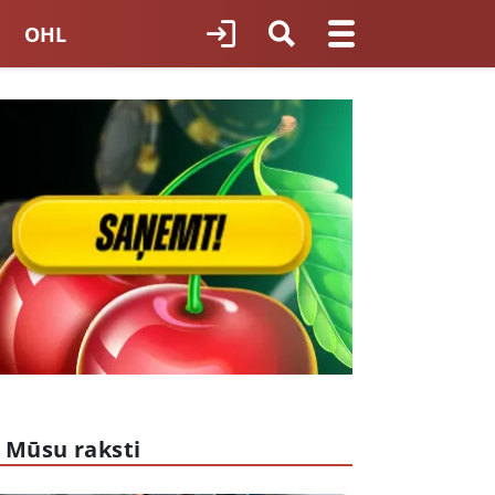
OHL
TNES HOKEJS
ORI LATVIJĀ
Mūsu raksti