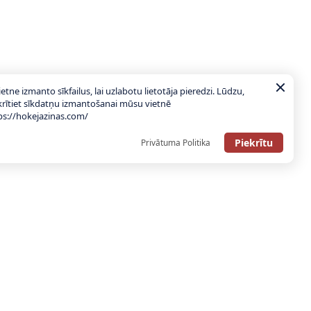
ietne izmanto sīkfailus, lai uzlabotu lietotāja pieredzi. Lūdzu,
krītiet sīkdatņu izmantošanai mūsu vietnē
ps://hokejazinas.com/
Piekrītu
Privātuma Politika