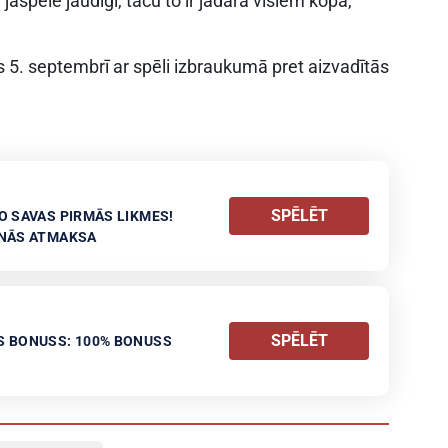
spēlē jaudīgi, taču to ir jādara visiem kopā,”
. septembrī ar spēli izbraukumā pret aizvadītās
SPĒLĒT
O SAVAS PIRMĀS LIKMES!
ANĀS ATMAKSA
SPĒLĒT
S BONUSS: 100% BONUSS