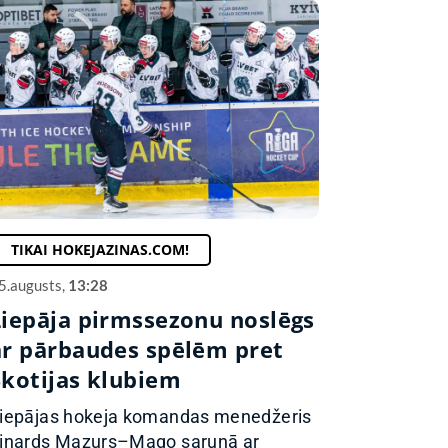
TIKAI HOKEJAZINAS.COM!
5.augusts,
13:28
Liepāja pirmssezonu noslēgs
ar pārbaudes spēlēm pret
Skotijas klubiem
iepājas hokeja komandas menedžeris
inards Mazurs–Mago sarunā ar