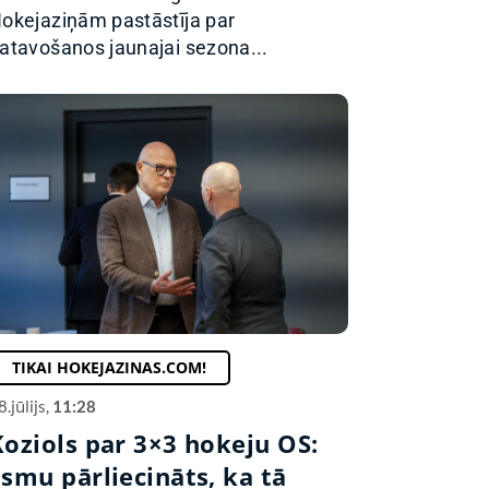
okejaziņām pastāstīja par
atavošanos jaunajai sezona...
TIKAI HOKEJAZINAS.COM!
8.jūlijs,
11:28
Koziols par 3×3 hokeju OS:
Esmu pārliecināts, ka tā