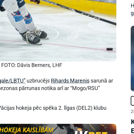
H
g
| FOTO: Dāvis Berners, LHF
ale/LBTU”
uzbrucējs
Rihards Marenis
sarunā ar
 sezonas pārrunas notika arī ar “Mogo/RSU”
ācijas hokeja pēc spēka 2. līgas (DEL2) klubu
2