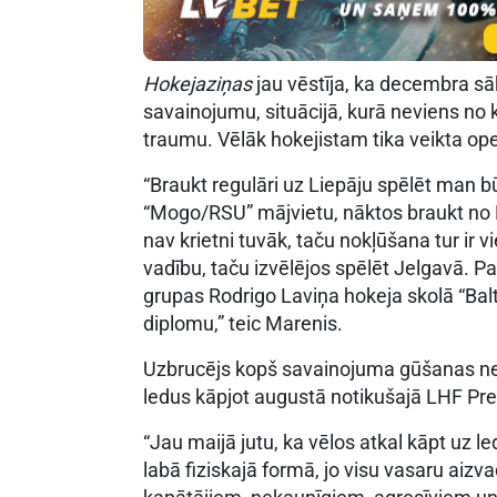
Hokejaziņas
jau vēstīja, ka decembra s
savainojumu, situācijā, kurā neviens n
traumu. Vēlāk hokejistam tika veikta op
“Braukt regulāri uz Liepāju spēlēt man bū
“Mogo/RSU” mājvietu, nāktos braukt no M
nav krietni tuvāk, taču nokļūšana tur ir 
vadību, taču izvēlējos spēlēt Jelgavā. P
grupas Rodrigo Laviņa hokeja skolā “Baltu 
diplomu,” teic Marenis.
Uzbrucējs kopš savainojuma gūšanas nebi
ledus kāpjot augustā notikušajā LHF Pre
“Jau maijā jutu, ka vēlos atkal kāpt uz l
labā fiziskajā formā, jo visu vasaru aiz