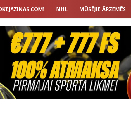
OKEJAZINAS.COM!
NHL
MŪSĒJIE ĀRZEMĒS
S IZLASE
EIROPA
LVBET BONUSI
JAUNA
U HOKEJS
BLOGI
INTERVIJAS
TOTALIZAT
ZATORU BONUSI
VISAS ZIŅAS