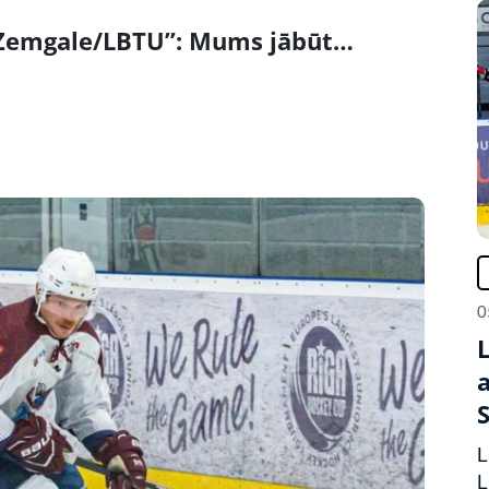
“Zemgale/LBTU”: Mums jābūt…
0
L
L