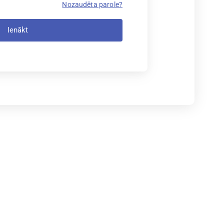
Nozaudēta parole?
Ienākt