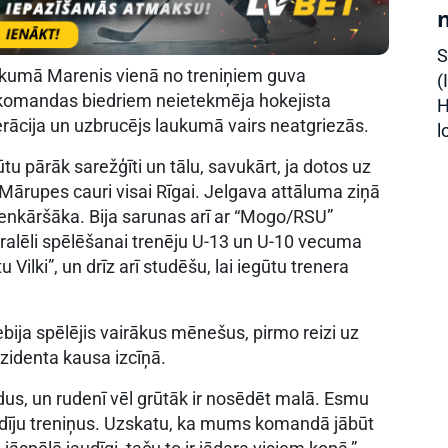
S
ākumā Marenis vienā no treniņiem guva
(
o komandas biedriem neietekmēja hokejista
H
erācija un uzbrucējs laukumā vairs neatgriezās.
l
tu pārāk sarežģīti un tālu, savukārt, ja dotos uz
ārupes cauri visai Rīgai. Jelgava attāluma ziņā
vienkāršāka. Bija sarunas arī ar “Mogo/RSU”
aralēli spēlēšanai trenēju U-13 un U-10 vecuma
Vilki”, un drīz arī studēšu, lai iegūtu trenera
ja spēlējis vairākus mēnešus, pirmo reizi uz
zidenta kausa izcīņā.
edus, un rudenī vēl grūtāk ir nosēdēt malā. Esmu
vadīju treniņus. Uzskatu, ka mums komandā jābūt