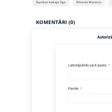
Optibet hokeja līga
Rihards Marenis
KOMENTĀRI (0)
Autorizā
Lietotājvārds vai E-pasts
*
Parole
*