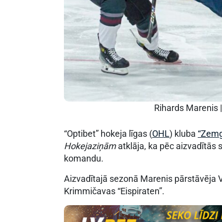
Rihards Marenis 
“Optibet” hokeja līgas (
OHL
) kluba
“Zemg
Hokejaziņām
atklāja, ka pēc aizvadītās
komandu.
Aizvadītajā sezonā Marenis pārstāvēja V
Krimmičavas “Eispiraten”.