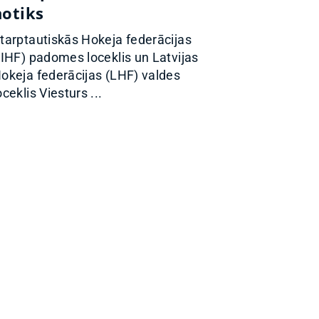
notiks
tarptautiskās Hokeja federācijas
IIHF) padomes loceklis un Latvijas
okeja federācijas (LHF) valdes
oceklis Viesturs ...