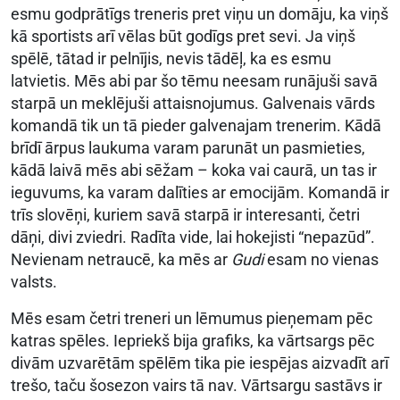
esmu godprātīgs treneris pret viņu un domāju, ka viņš
kā sportists arī vēlas būt godīgs pret sevi. Ja viņš
spēlē, tātad ir pelnījis, nevis tādēļ, ka es esmu
latvietis. Mēs abi par šo tēmu neesam runājuši savā
starpā un meklējuši attaisnojumus. Galvenais vārds
komandā tik un tā pieder galvenajam trenerim. Kādā
brīdī ārpus laukuma varam parunāt un pasmieties,
kādā laivā mēs abi sēžam – koka vai caurā, un tas ir
ieguvums, ka varam dalīties ar emocijām. Komandā ir
trīs slovēņi, kuriem savā starpā ir interesanti, četri
dāņi, divi zviedri. Radīta vide, lai hokejisti “nepazūd”.
Nevienam netraucē, ka mēs ar
Gudi
esam no vienas
valsts.
Mēs esam četri treneri un lēmumus pieņemam pēc
katras spēles. Iepriekš bija grafiks, ka vārtsargs pēc
divām uzvarētām spēlēm tika pie iespējas aizvadīt arī
trešo, taču šosezon vairs tā nav. Vārtsargu sastāvs ir