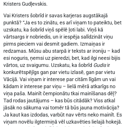
Kristers Gudļevskis.
Vai Kristers šobrīd ir savas karjeras augstākajā
punktā? “Ja es to zinātu, es arī viņam to pateiktu, bet
uzskatu, ka šobrīd viņš spēlē ļoti labi. Viņš kā
vārtsargs ir nobriedis, un ir iespēja salīdzināt viņu
pirms pieciem vai desmit gadiem. Izmaiņas ir
redzamas. Mūsu abu starpā ir teksts ar ironiju – kad
esi noguris, ņemsi uz pieredzi, bet, kad ilgi neesi bijis
vārtos, uz svaigumu. Uzskatu, ka šobrīd
Gudis
ir
konkurētspējīgs gan par vietu izlasē, gan par vietu
Vācijā. Vai viņam ir interese par citām līgām un vai
kādam ir interese par viņu – lielā mērā atkarīgs no
viņa paša. Mainīt čempionātu tkai mainīšanas dēļ?
Tad rodas jautājums – kas būs citādāk? Viss atkal
jāsāk no sākuma vai tomēr tā būs jauna motivācija?
Ja kaut kas izdodas, varbūt nav vērts neko mainīt. Es
viņam novēlu ilgtermiņā vēl uzkavēties lielajā hokejā.