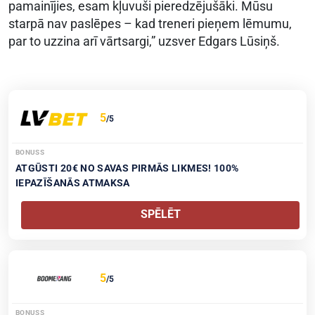
pamainījies, esam kļuvuši pieredzējušāki. Mūsu
starpā nav paslēpes – kad treneri pieņem lēmumu,
par to uzzina arī vārtsargi,” uzsver Edgars Lūsiņš.
5
/5
BONUSS
ATGŪSTI 20€ NO SAVAS PIRMĀS LIKMES! 100%
IEPAZĪŠANĀS ATMAKSA
SPĒLĒT
5
/5
BONUSS