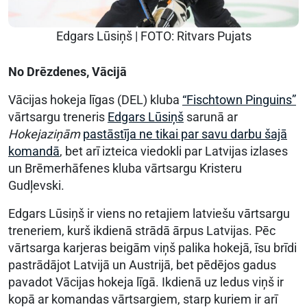
Edgars Lūsiņš | FOTO: Ritvars Pujats
No Drēzdenes, Vācijā
Vācijas hokeja līgas (DEL) kluba
“Fischtown Pinguins”
vārtsargu treneris
Edgars Lūsiņš
sarunā ar
Hokejaziņām
pastāstīja ne tikai par savu darbu šajā
komandā
, bet arī izteica viedokli par Latvijas izlases
un Brēmerhāfenes kluba vārtsargu Kristeru
Gudļevski.
Edgars Lūsiņš ir viens no retajiem latviešu vārtsargu
treneriem, kurš ikdienā strādā ārpus Latvijas. Pēc
vārtsarga karjeras beigām viņš palika hokejā, īsu brīdi
pastrādājot Latvijā un Austrijā, bet pēdējos gadus
pavadot Vācijas hokeja līgā. Ikdienā uz ledus viņš ir
kopā ar komandas vārtsargiem, starp kuriem ir arī