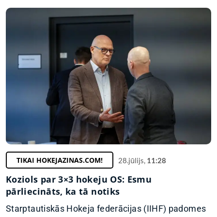
TIKAI HOKEJAZINAS.COM!
28.jūlijs,
11:28
Koziols par 3×3 hokeju OS: Esmu
pārliecināts, ka tā notiks
Starptautiskās Hokeja federācijas (IIHF) padomes