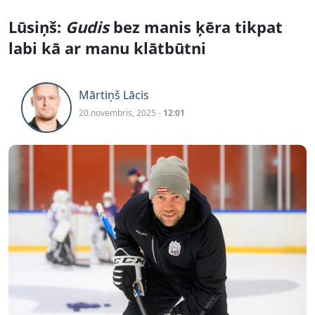
Lūsiņš:
Gudis
bez manis ķēra tikpat
labi kā ar manu klātbūtni
Mārtiņš Lācis
20.novembris, 2025 -
12:01