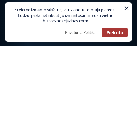
Šī vietne izmanto sīkfailus, lai uzlabotu lietotāja pieredzi.
TIKAI HOKEJAZINAS.COM!
Lūdzu, piekrītiet sīkdatņu izmantošanai mūsu vietnē
https://hokejazinas.com/
OHL
Piekrītu
Privātuma Politika
LATVIJAS IZLASE
PČ HOKEJĀ
OLIMPISKĀS SPĒLES
MŪSĒJIE ĀRZEMĒS