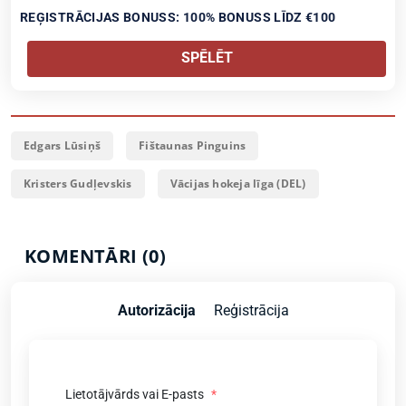
REĢISTRĀCIJAS BONUSS: 100% BONUSS LĪDZ €100
SPĒLĒT
Edgars Lūsiņš
Fištaunas Pinguins
Kristers Gudļevskis
Vācijas hokeja līga (DEL)
KOMENTĀRI (0)
Autorizācija
Reģistrācija
Lietotājvārds vai E-pasts
*