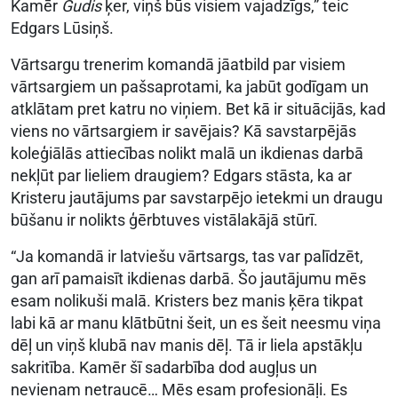
Kamēr
Gudis
ķer, viņš būs visiem vajadzīgs,” teic
Edgars Lūsiņš.
Vārtsargu trenerim komandā jāatbild par visiem
vārtsargiem un pašsaprotami, ka jabūt godīgam un
atklātam pret katru no viņiem. Bet kā ir situācijās, kad
viens no vārtsargiem ir savējais? Kā savstarpējās
koleģiālās attiecības nolikt malā un ikdienas darbā
nekļūt par lieliem draugiem? Edgars stāsta, ka ar
Kristeru jautājums par savstarpējo ietekmi un draugu
būšanu ir nolikts ģērbtuves vistālakājā stūrī.
“Ja komandā ir latviešu vārtsargs, tas var palīdzēt,
gan arī pamaisīt ikdienas darbā. Šo jautājumu mēs
esam nolikuši malā. Kristers bez manis ķēra tikpat
labi kā ar manu klātbūtni šeit, un es šeit neesmu viņa
dēļ un viņš klubā nav manis dēļ. Tā ir liela apstākļu
sakritība. Kamēr šī sadarbība dod augļus un
nevienam netraucē… Mēs esam profesionāļi. Es