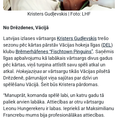
Kristers Gudļevskis | Foto: LHF
No Drēzdenes, Vācijā
Latvijas izlases vārtsargs
Kristers Gudļevskis
trešo
sezonu pēc kārtas pārstāv Vācijas hokeja līgas (
DEL
)
klubu
Brēmerhāfenes “Fischtown Pinguins”
. Saņēmis
līgas apbalvojumu kā labākais vārtsargs divus gadus
pēc kārtas, viņš turpina attīstīt savu spēli atkal un
atkal.
Hokejaziņas
ar vārtsargu tikās Vācijas pilsētā
Drēzdenē, pārrunājot viņa sajūtas par dzīvi un
spēlēšanu Vācijā. Šeit būs Kristera pārdomas.
“Manuprāt, komanda spēlē labi, un katru gadu tā
paliek arvien labāka. Attiecības ar otru vārtsargu
Leonu Hungerekeru ir labas. Iepriekš ar Maksimilianu
Francrebu mums bija profesionālākas attiecības.