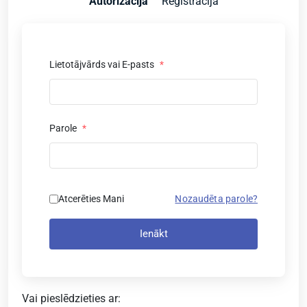
Autorizācija
Reģistrācija
Lietotājvārds vai E-pasts
*
Parole
*
Atcerēties Mani
Nozaudēta parole?
Ienākt
Vai pieslēdzieties ar: