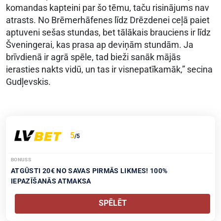
komandas kapteini par šo tēmu, taču risinājums nav
atrasts. No Brēmerhāfenes līdz Drēzdenei ceļā paiet
aptuveni sešas stundas, bet tālākais brauciens ir līdz
Šveningerai, kas prasa ap deviņām stundām. Ja
brīvdienā ir agrā spēle, tad bieži sanāk mājās
ierasties nakts vidū, un tas ir visnepatīkamāk,” secina
Gudļevskis.
5
/5
BONUSS
ATGŪSTI 20€ NO SAVAS PIRMĀS LIKMES! 100%
IEPAZĪŠANĀS ATMAKSA
SPĒLĒT