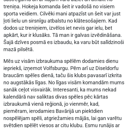
treniņa. Hokeja komanda šeit ir vadošā no visiem
sporta veidiem. Cilvēki mani atpazīst un šeit var just
ļoti lielu un sirsnīgu atbalstu no klātesošajiem. Kad
dodos uz treniņiem, izvēlos iet nevis gar ielu, bet
apkārt, kur ir klusāks. Tā man ir galvas izvēdināšana.
Šajā dzīves posmā es izbaudu, ka varu būt salīdzinoši
mazā pilsētā.
Mēs uz visām izbraukuma spēlēm dodamies dienu
iepriekš, izņemot Volfsburgu. Pērn arī uz Diseldorfu
braucām spēles dienā, taču šis klubs pavasarī izkrita
no augstākās līgas. No līgas visām komandām mums
sanāk ceļot visvairāk. Interesanti, ka mums nekad
kalendārā nav saliktas divas spēles pēc kārtas
izbraukumā vienā reģionā, jo vienmēr, kad,
piemēram, ierodamies Bavārijā un piektdien
nospēlējam spēli, atgriežamies mājās, lai gan varētu
svētdien spēlēt viesos ar citu klubu. Esmu runājis ar