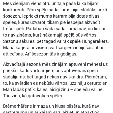
Mēs cienījām viens otru un tajā pašā laikā bijām
konkurenti. Pērn spēļu sadalījums bija citādāks nekā
šosezon. Iepriekš mums katram bija dotas divas
spēles, kuras uzvarot, tikām pie iespējas aizvadīt
trešo spēli. Patlaban šāda sadalījuma nav, un līdz ar
to nav zināms, kurš nākamajā spēlē būs vārtos.
Sezonu sāku es, bet tagad vairāk spēlē Hungerekers.
Manā karjerā ar visiem vārtsargiem ir bijušas labas
attiecības. Arī šosezon tās ir godīgas.
Aizvadītajā sezonā mēs zinājām aptuveni mēnesi uz
priekšu, kāds vārtsargiem būs aptuvenais spēļu
sadalījums, bet tagad nekas nav skaidrs. Piemēram,
to, ka svētdien es nebūšu vārtos, uzzināju ceturtdien.
Man labāk patīk, ka es laicīgi zinu – spēlēšu vai nē.
Tad zinu, kā gatavoties spēlei.
Brēmerhāfene ir maza un klusa pilsēta, kurā nav
sastrēgumu un ar kājām varu aiziet un atnākt no