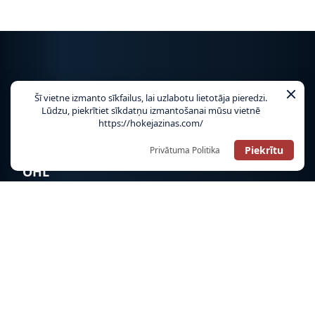
NHL
Šī vietne izmanto sīkfailus, lai uzlabotu lietotāja pieredzi.
Lūdzu, piekrītiet sīkdatņu izmantošanai mūsu vietnē
https://hokejazinas.com/
TIKAI HOKEJAZINAS.COM!
Piekrītu
Privātuma Politika
OHL
LATVIJAS IZLASE
PČ HOKEJĀ