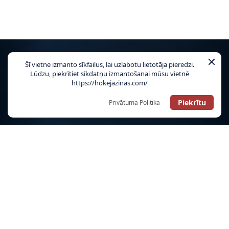
Šī vietne izmanto sīkfailus, lai uzlabotu lietotāja pieredzi.
Lūdzu, piekrītiet sīkdatņu izmantošanai mūsu vietnē
NHL
https://hokejazinas.com/
Piekrītu
Privātuma Politika
TIKAI HOKEJAZINAS.COM!
OHL
LATVIJAS IZLASE