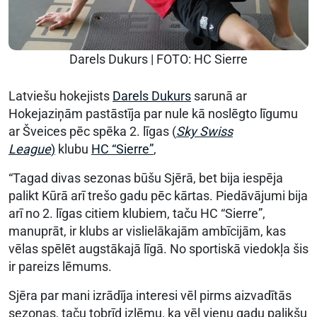
Darels Dukurs | FOTO: HC Sierre
Latviešu hokejists
Darels Dukurs
sarunā ar
Hokejaziņām pastāstīja par nule kā noslēgto līgumu
ar Šveices pēc spēka 2. līgas (
Sky Swiss
League
)
klubu
HC “Sierre”
,
“Tagad divas sezonas būšu Sjērā, bet bija iespēja
palikt Kūrā arī trešo gadu pēc kārtas. Piedāvājumi bija
arī no 2. līgas citiem klubiem, taču HC “Sierre”,
manuprāt, ir klubs ar vislielākajām ambīcijām, kas
vēlas spēlēt augstākajā līgā. No sportiskā viedokļa šis
ir pareizs lēmums.
Sjēra par mani izrādīja interesi vēl pirms aizvadītās
sezonas, taču tobrīd izlēmu, ka vēl vienu gadu palikšu