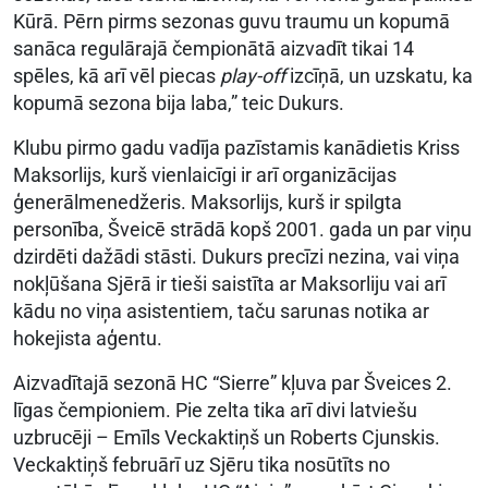
Kūrā. Pērn pirms sezonas guvu traumu un kopumā
sanāca regulārajā čempionātā aizvadīt tikai 14
spēles, kā arī vēl piecas
play-off
izcīņā, un uzskatu, ka
kopumā sezona bija laba,” teic Dukurs.
Klubu pirmo gadu vadīja pazīstamis kanādietis Kriss
Maksorlijs, kurš vienlaicīgi ir arī organizācijas
ģenerālmenedžeris. Maksorlijs, kurš ir spilgta
personība, Šveicē strādā kopš 2001. gada un par viņu
dzirdēti dažādi stāsti. Dukurs precīzi nezina, vai viņa
nokļūšana Sjērā ir tieši saistīta ar Maksorliju vai arī
kādu no viņa asistentiem, taču sarunas notika ar
hokejista aģentu.
Aizvadītajā sezonā HC “Sierre” kļuva par Šveices 2.
līgas čempioniem. Pie zelta tika arī divi latviešu
uzbrucēji – Emīls Veckaktiņš un Roberts Cjunskis.
Veckaktiņš februārī uz Sjēru tika nosūtīts no