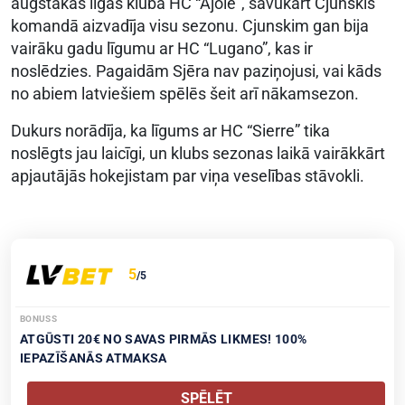
augstākās līgas kluba HC “Ajoie”, savukārt Cjunskis
komandā aizvadīja visu sezonu. Cjunskim gan bija
vairāku gadu līgumu ar HC “Lugano”, kas ir
noslēdzies. Pagaidām Sjēra nav paziņojusi, vai kāds
no abiem latviešiem spēlēs šeit arī nākamsezon.
Dukurs norādīja, ka līgums ar HC “Sierre” tika
noslēgts jau laicīgi, un klubs sezonas laikā vairākkārt
apjautājās hokejistam par viņa veselības stāvokli.
5
/5
BONUSS
ATGŪSTI 20€ NO SAVAS PIRMĀS LIKMES! 100%
IEPAZĪŠANĀS ATMAKSA
SPĒLĒT