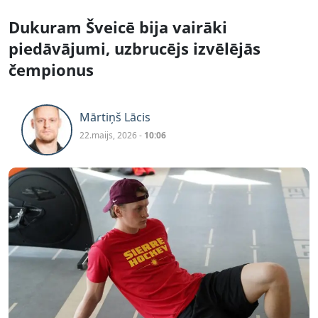
Dukuram Šveicē bija vairāki
piedāvājumi, uzbrucējs izvēlējās
čempionus
Mārtiņš Lācis
22.maijs, 2026 -
10:06