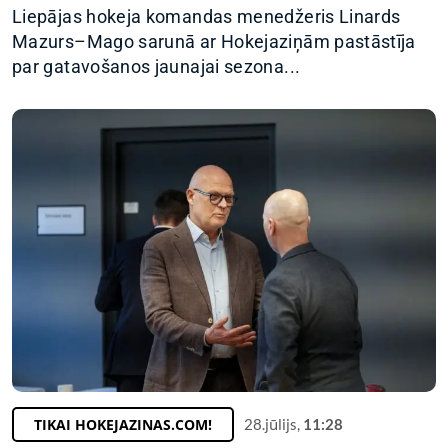
Liepājas hokeja komandas menedžeris Linards
Mazurs–Mago sarunā ar Hokejaziņām pastāstīja
par gatavošanos jaunajai sezona...
TIKAI HOKEJAZINAS.COM!
28.jūlijs,
11:28