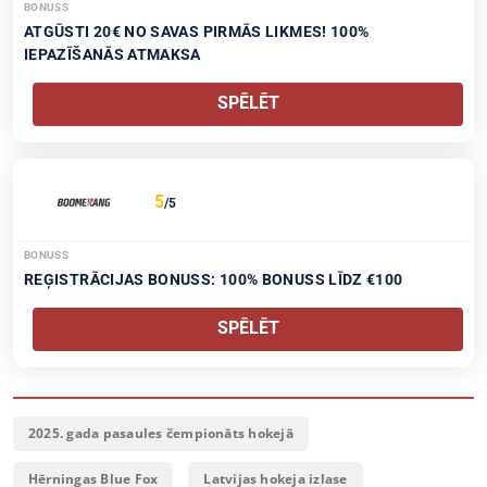
BONUSS
ATGŪSTI 20€ NO SAVAS PIRMĀS LIKMES! 100%
IEPAZĪŠANĀS ATMAKSA
SPĒLĒT
5
/5
BONUSS
REĢISTRĀCIJAS BONUSS: 100% BONUSS LĪDZ €100
SPĒLĒT
2025. gada pasaules čempionāts hokejā
Hērningas Blue Fox
Latvijas hokeja izlase