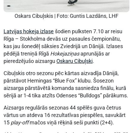
Oskars Cibuļskis | Foto: Guntis Lazdāns, LHF
Latvijas hokeja izlase
šodien pulksten 7.10 ar reisu
Rīga – Stokholma devās uz pasaules čempionātu,
kas jau šonedēļ sāksies Zviedrijā un Dānijā. Izlases
pēdējā treniņā Rīgā
Hokejaziņas
aprunājās ar
pieredzējušo aizsargu
Oskaru Cibuļski
.
Cibuļskis otro sezonu pēc kārtas aizvadīja Dānijā,
pārstāvot Herningas “Blue Fox” klubu. Šosezon
aizsarga pārstāvētā komanda sasniedza finālu, kurā
sērijā ar 1-4 tika atzīts Odenses “Bulldogs” pārākums.
Aizsargs regulārās sezonas 44 spēlēs guva četrus
vārtus un atdeva 16 rezultatīvas piespēles, savukārt
15
play-off
mačos viņā rēķinā seši punkti (2+4).