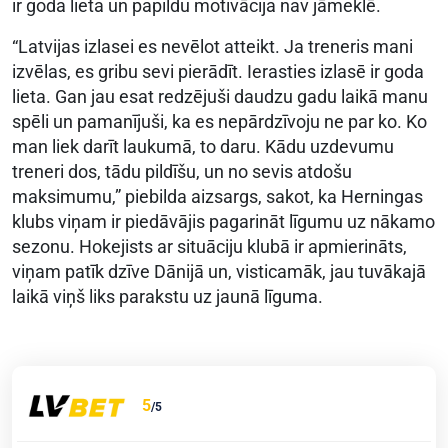
ir goda lieta un papildu motivācija nav jāmeklē.
“Latvijas izlasei es nevēlot atteikt. Ja treneris mani
izvēlas, es gribu sevi pierādīt. Ierasties izlasē ir goda
lieta. Gan jau esat redzējuši daudzu gadu laikā manu
spēli un pamanījuši, ka es nepārdzīvoju ne par ko. Ko
man liek darīt laukumā, to daru. Kādu uzdevumu
treneri dos, tādu pildīšu, un no sevis atdošu
maksimumu,” piebilda aizsargs, sakot, ka Herningas
klubs viņam ir piedāvājis pagarināt līgumu uz nākamo
sezonu. Hokejists ar situāciju klubā ir apmierināts,
viņam patīk dzīve Dānijā un, visticamāk, jau tuvākajā
laikā viņš liks parakstu uz jaunā līguma.
5
/5