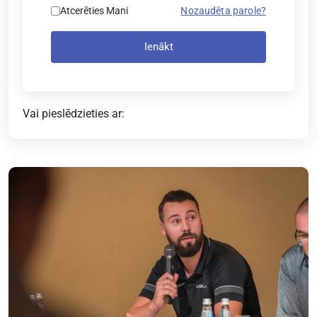
Atcerēties Mani
Nozaudēta parole?
Ienākt
Vai pieslēdzieties ar: