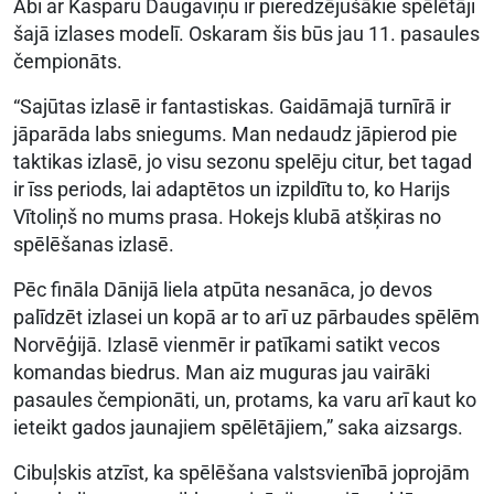
Abi ar Kasparu Daugaviņu ir pieredzējušākie spēlētāji
šajā izlases modelī. Oskaram šis būs jau 11. pasaules
čempionāts.
“Sajūtas izlasē ir fantastiskas. Gaidāmajā turnīrā ir
jāparāda labs sniegums. Man nedaudz jāpierod pie
taktikas izlasē, jo visu sezonu spelēju citur, bet tagad
ir īss periods, lai adaptētos un izpildītu to, ko Harijs
Vītoliņš no mums prasa. Hokejs klubā atšķiras no
spēlēšanas izlasē.
Pēc fināla Dānijā liela atpūta nesanāca, jo devos
palīdzēt izlasei un kopā ar to arī uz pārbaudes spēlēm
Norvēģijā. Izlasē vienmēr ir patīkami satikt vecos
komandas biedrus. Man aiz muguras jau vairāki
pasaules čempionāti, un, protams, ka varu arī kaut ko
ieteikt gados jaunajiem spēlētājiem,” saka aizsargs.
Cibuļskis atzīst, ka spēlēšana valstsvienībā joprojām