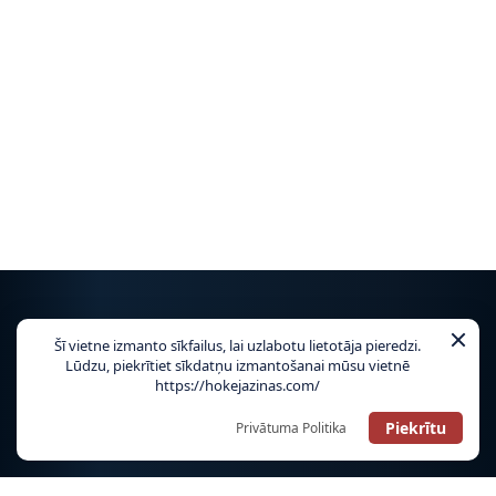
Šī vietne izmanto sīkfailus, lai uzlabotu lietotāja pieredzi.
NHL
Lūdzu, piekrītiet sīkdatņu izmantošanai mūsu vietnē
https://hokejazinas.com/
TIKAI HOKEJAZINAS.COM!
Piekrītu
Privātuma Politika
OHL