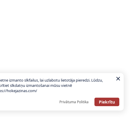
ietne izmanto sīkfailus, lai uzlabotu lietotāja pieredzi. Lūdzu,
krītiet sīkdatņu izmantošanai mūsu vietnē
ps://hokejazinas.com/
Piekrītu
Privātuma Politika