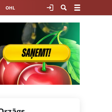
OHL
TNES HOKEJS
ORI LATVIJĀ
Orzāgs