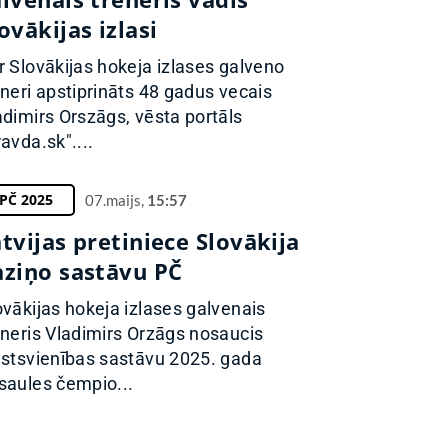
ovākijas izlasi
r Slovākijas hokeja izlases galveno
eneri apstiprināts 48 gadus vecais
adimirs Orszāgs, vēsta portāls
ravda.sk"....
PČ 2025
07.maijs,
15:57
tvijas pretiniece Slovākija
aziņo sastāvu PČ
ovākijas hokeja izlases galvenais
eneris Vladimirs Orzāgs nosaucis
lstsvienības sastāvu 2025. gada
saules čempio...