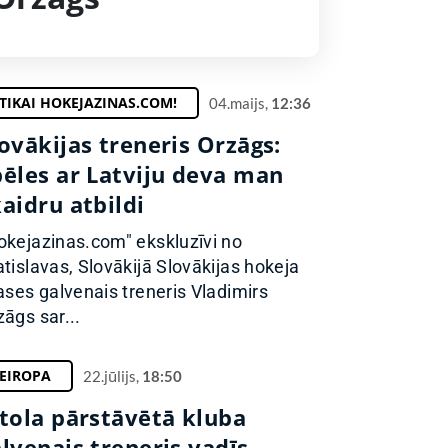
TIKAI HOKEJAZINAS.COM!
04.maijs,
12:36
ovākijas treneris Orzāgs:
pēles ar Latviju deva man
aidru atbildi
okejazinas.com" ekskluzīvi no
atislavas, Slovākijā Slovākijas hokeja
lases galvenais treneris Vladimirs
zāgs sar...
EIROPA
22.jūlijs,
18:50
ītola pārstāvētā kluba
lvenais treneris vadīs