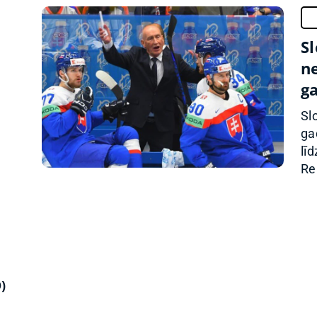
Sl
n
ga
Sl
ga
lī
Re
)