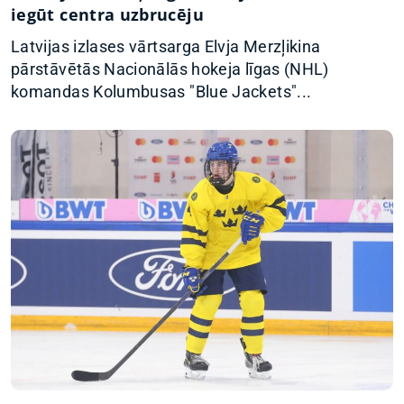
iegūt centra uzbrucēju
Latvijas izlases vārtsarga Elvja Merzļikina
pārstāvētās Nacionālās hokeja līgas (NHL)
komandas Kolumbusas "Blue Jackets"...