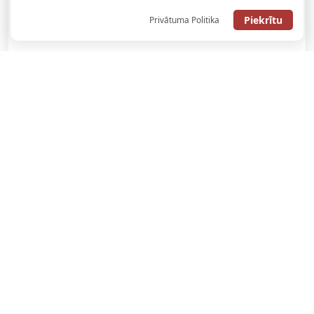
Piekrītu
Privātuma Politika
SAŅEMT BONUSU
ATGŪSTI 20€ NO SAVAS PIRMĀS LIKMES! 100% IEPAZĪŠANĀS
ATMAKSA
SAŅEMT BONUSU
REĢISTRĀCIJAS BONUSS: 100% BONUSS LĪDZ €500
SAŅEMT BONUSU
Bonuss 100% līdz €100
SAŅEMT BONUSU
SAŅEM LĪDZ 130€ LIKMĒS BEZ RISKA