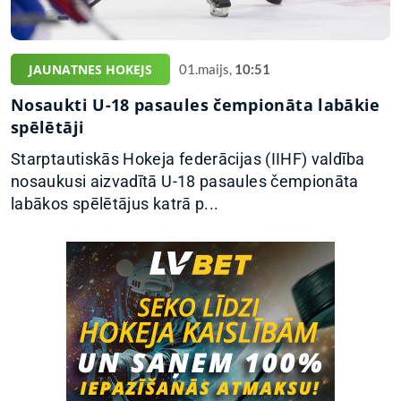
JAUNATNES HOKEJS
01.maijs,
10:51
Nosaukti U-18 pasaules čempionāta labākie
spēlētāji
Starptautiskās Hokeja federācijas (IIHF) valdība
nosaukusi aizvadītā U-18 pasaules čempionāta
labākos spēlētājus katrā p...