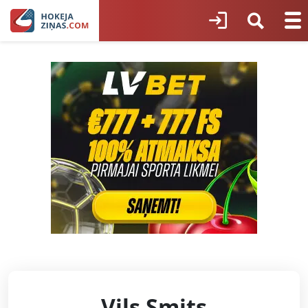
Vils Smits