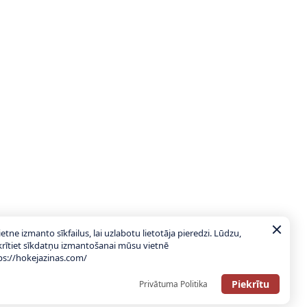
ietne izmanto sīkfailus, lai uzlabotu lietotāja pieredzi. Lūdzu,
krītiet sīkdatņu izmantošanai mūsu vietnē
ps://hokejazinas.com/
Piekrītu
Privātuma Politika