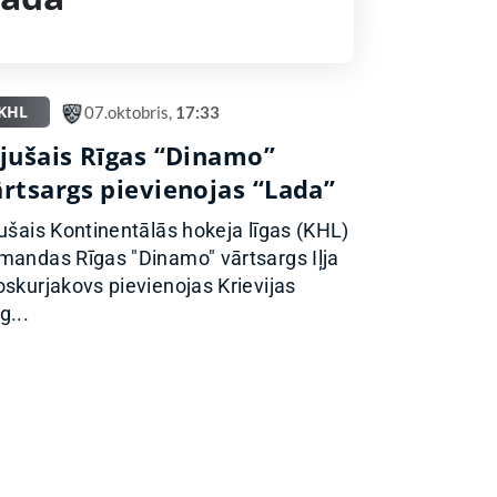
KHL
07.oktobris,
17:33
ijušais Rīgas “Dinamo”
ārtsargs pievienojas “Lada”
jušais Kontinentālās hokeja līgas (KHL)
mandas Rīgas "Dinamo" vārtsargs Iļja
oskurjakovs pievienojas Krievijas
g...