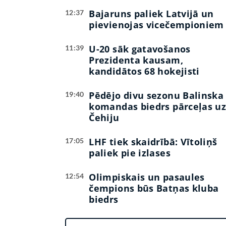
Bajaruns paliek Latvijā un
12:37
pievienojas vicečempioniem
U-20 sāk gatavošanos
11:39
Prezidenta kausam,
kandidātos 68 hokejisti
Pēdējo divu sezonu Balinska
19:40
komandas biedrs pārceļas u
Čehiju
LHF tiek skaidrībā: Vītoliņš
17:05
paliek pie izlases
Olimpiskais un pasaules
12:54
čempions būs Batņas kluba
biedrs