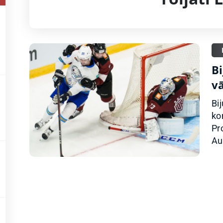
B
v
Bi
ko
Pr
Au