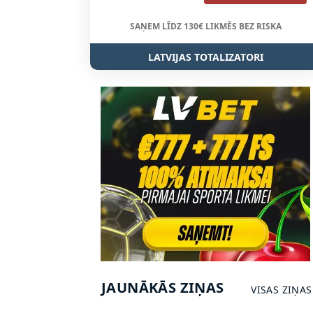
SAŅEM LĪDZ 130€ LIKMĒS BEZ RISKA
LATVIJAS TOTALIZATORI
JAUNĀKĀS ZIŅAS
VISAS ZIŅAS