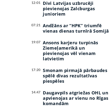
Divi Latvijas uzbrucēji
12:01
pievienojas Zalcburgas
junioriem
Andžāns ar “HPK” triumfē
07:21
vienas dienas turnīrā Somijā
Ansons karjeru turpinās
19:07
Ziemeļamerikā un
pievienojas vēl vienam
latvietim
Smonam pirmajā pārbaudes
17:20
spēlē divas rezultatīvas
piespēles
Daugavpils atgriežas OHL un
14:47
apvienojas ar vienu no Rīgas
komandām