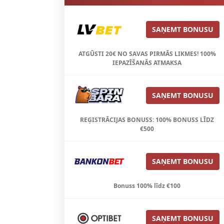
SAŅEMT BONUSU
ATGŪSTI 20€ NO SAVAS PIRMĀS LIKMES! 100%
IEPAZĪŠANĀS ATMAKSA
SAŅEMT BONUSU
REĢISTRĀCIJAS BONUSS: 100% BONUSS LĪDZ
€500
SAŅEMT BONUSU
Bonuss 100% līdz €100
SAŅEMT BONUSU