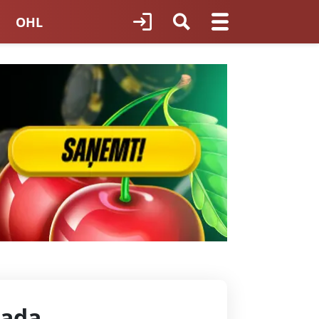
OHL
TNES HOKEJS
ORI LATVIJĀ
Lada