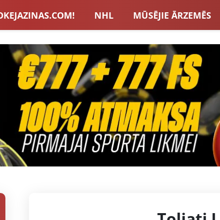
OKEJAZINAS.COM!
NHL
MŪSĒJIE ĀRZEMĒS
S IZLASE
EIROPA
LVBET BONUSI
JAUNA
U HOKEJS
BLOGI
INTERVIJAS
TOTALIZAT
ZATORU BONUSI
VISAS ZIŅAS
Toljati 