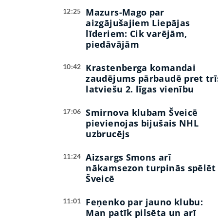
Mazurs-Mago par
12:25
aizgājušajiem Liepājas
līderiem: Cik varējām,
piedāvājām
Krastenberga komandai
10:42
zaudējums pārbaudē pret trī
latviešu 2. līgas vienību
Smirnova klubam Šveicē
17:06
pievienojas bijušais NHL
uzbrucējs
Aizsargs Smons arī
11:24
nākamsezon turpinās spēlēt
Šveicē
Feņenko par jauno klubu:
11:01
Man patīk pilsēta un arī