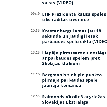
valsts (VIDEO)
LHF Prezidenta kausa spēles
09:19
tiks rādītas tiešraidē
Krastenbergs iemet jau 18.
20:58
sekundē un jaudīgi iesāk
pārbaudes spēļu ciklu (VIDEO
Liepāja pirmssezonu noslēgs
13:28
ar pārbaudes spēlēm pret
Skotijas klubiem
Bergmanis tiek pie punkta
22:20
pirmajā pārbaudes spēlē
jaunajā komandā
Raimonds Vītoliņš atgriežas
17:55
Slovākijas Ekstralīgā