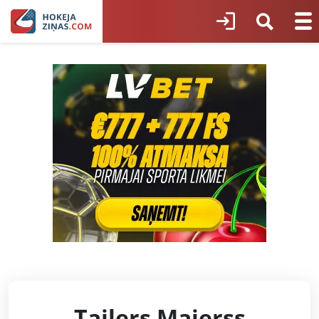
Tailers Maierss