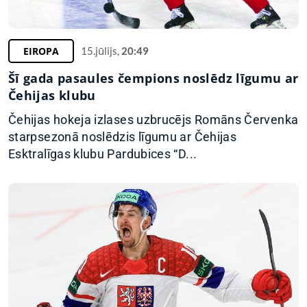
EIROPA
15.jūlijs,
20:49
Šī gada pasaules čempions noslēdz līgumu ar
Čehijas klubu
Čehijas hokeja izlases uzbrucējs Romāns Červenka
starpsezonā noslēdzis līgumu ar Čehijas
Esktralīgas klubu Pardubices “D...