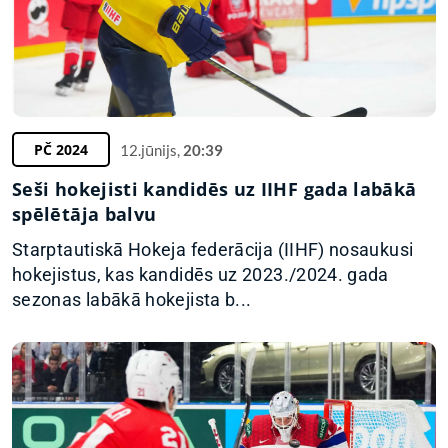
PČ 2024
12.jūnijs,
20:39
Seši hokejisti kandidēs uz IIHF gada labākā
spēlētāja balvu
Starptautiskā Hokeja federācija (IIHF) nosaukusi
hokejistus, kas kandidēs uz 2023./2024. gada
sezonas labākā hokejista b...