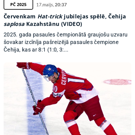
PČ 2025
17.maijs,
20:37
Červenkam
Hat-trick
jubilejas spēlē, Čehija
saplosa
Kazahstānu (VIDEO)
2025. gada pasaules čempionātā graujošu uzvaru
šovakar izcīnīja pašreizējā pasaules čempione
Čehija, kas ar 8:1 (1:0, 3:...