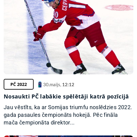
PČ 2022
30.maijs,
12:12
Nosaukti PČ labākie spēlētāji katrā pozīcijā
Jau vēstīts, ka ar Somijas triumfu noslēdzies 2022.
gada pasaules čempionāts hokejā. Pēc fināla
mača čempionāta direktor...