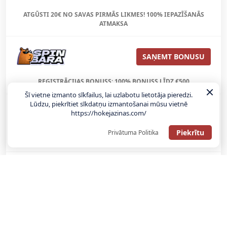
ATGŪSTI 20€ NO SAVAS PIRMĀS LIKMES! 100% IEPAZĪŠANĀS
ATMAKSA
SAŅEMT BONUSU
REĢISTRĀCIJAS BONUSS: 100% BONUSS LĪDZ €500
Šī vietne izmanto sīkfailus, lai uzlabotu lietotāja pieredzi.
Lūdzu, piekrītiet sīkdatņu izmantošanai mūsu vietnē
https://hokejazinas.com/
SAŅEMT BONUSU
Piekrītu
Privātuma Politika
Bonuss 100% līdz €100
SAŅEMT BONUSU
SAŅEM LĪDZ 130€ LIKMĒS BEZ RISKA
LATVIJAS TOTALIZATORI