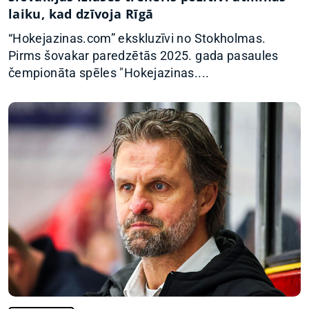
laiku, kad dzīvoja Rīgā
“Hokejazinas.com” ekskluzīvi no Stokholmas.
Pirms šovakar paredzētās 2025. gada pasaules
čempionāta spēles "Hokejazinas....