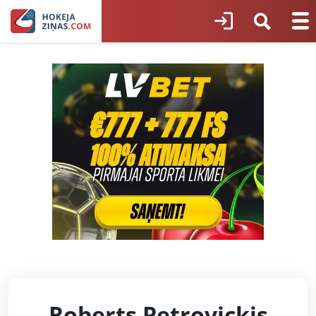
Roberts Petrovickis