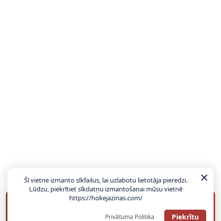
Šī vietne izmanto sīkfailus, lai uzlabotu lietotāja pieredzi.
Lūdzu, piekrītiet sīkdatņu izmantošanai mūsu vietnē
https://hokejazinas.com/
BUKMEIKERU BONUSI
Piekrītu
Privātuma Politika