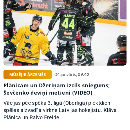
MŪSĒJIE ĀRZEMĒS
04.janvāris,
09:42
Plānicam un Džeriņam izcils sniegums;
Ševčenko deviņi metieni (VIDEO)
Vācijas pēc spēka 3. līgā (Oberlīga) piektdien
spēles aizvadīja virkne Latvijas hokejistu. Klāva
Plānica un Raivo Freide...