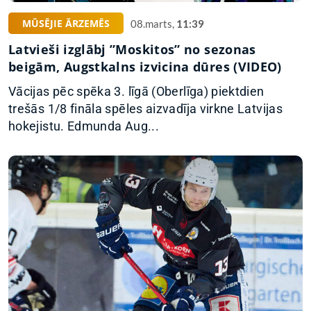
MŪSĒJIE ĀRZEMĒS
08.marts,
11:39
Latvieši izglābj ”Moskitos” no sezonas
beigām, Augstkalns izvicina dūres (VIDEO)
Vācijas pēc spēka 3. līgā (Oberlīga) piektdien
trešās 1/8 fināla spēles aizvadīja virkne Latvijas
hokejistu. Edmunda Aug...