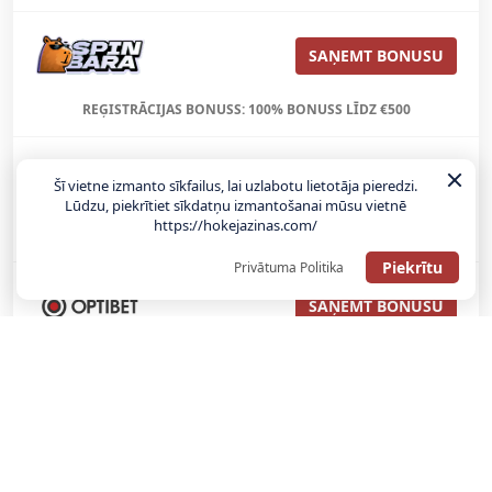
SAŅEMT BONUSU
REĢISTRĀCIJAS BONUSS: 100% BONUSS LĪDZ €500
SAŅEMT BONUSU
Šī vietne izmanto sīkfailus, lai uzlabotu lietotāja pieredzi.
Lūdzu, piekrītiet sīkdatņu izmantošanai mūsu vietnē
https://hokejazinas.com/
Bonuss 100% līdz €100
Piekrītu
Privātuma Politika
SAŅEMT BONUSU
SAŅEM LĪDZ 130€ LIKMĒS BEZ RISKA
LATVIJAS TOTALIZATORI