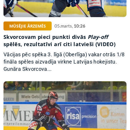
MŪSĒJIE ĀRZEMĒS
05.marts,
10:26
Skvorcovam pieci punkti divās
Play-off
spēlēs, rezultatīvi arī citi latvieši (VIDEO)
Vācijas pēc spēka 3. līgā (Oberlīga) vakar otrās 1/8
fināla spēles aizvadīja virkne Latvijas hokejistu.
Gunāra Skvorcova...