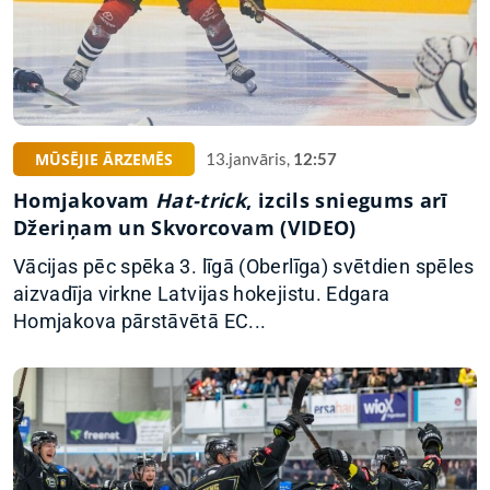
MŪSĒJIE ĀRZEMĒS
13.janvāris,
12:57
Homjakovam
Hat-trick
, izcils sniegums arī
Džeriņam un Skvorcovam (VIDEO)
Vācijas pēc spēka 3. līgā (Oberlīga) svētdien spēles
aizvadīja virkne Latvijas hokejistu. Edgara
Homjakova pārstāvētā EC...