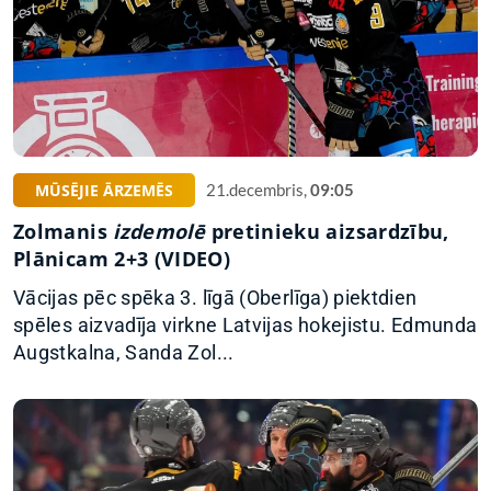
MŪSĒJIE ĀRZEMĒS
21.decembris,
09:05
Zolmanis
izdemolē
pretinieku aizsardzību,
Plānicam 2+3 (VIDEO)
Vācijas pēc spēka 3. līgā (Oberlīga) piektdien
spēles aizvadīja virkne Latvijas hokejistu. Edmunda
Augstkalna, Sanda Zol...