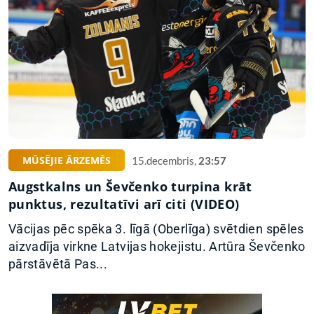
MŪSĒJIE ĀRZEMĒS
15.decembris,
23:57
Augstkalns un Ševčenko turpina krāt
punktus, rezultatīvi arī citi (VIDEO)
Vācijas pēc spēka 3. līgā (Oberlīga) svētdien spēles
aizvadīja virkne Latvijas hokejistu. Artūra Ševčenko
pārstāvētā Pas...