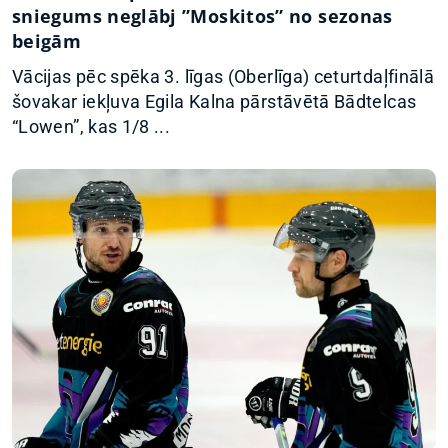
sniegums neglābj ”Moskitos” no sezonas
beigām
Vācijas pēc spēka 3. līgas (Oberlīga) ceturtdaļfinālā
šovakar iekļuva Egila Kalna pārstāvētā Bādtelcas
“Lowen”, kas 1/8 ...