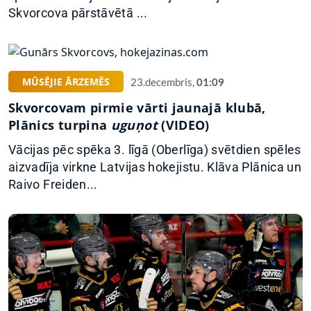
Skvorcova pārstāvētā ...
MŪSĒJIE ĀRZEMĒS
23.decembris,
01:09
Skvorcovam pirmie vārti jaunajā klubā,
Plānics turpina
uguņot
(VIDEO)
Vācijas pēc spēka 3. līgā (Oberlīga) svētdien spēles
aizvadīja virkne Latvijas hokejistu. Klāva Plānica un
Raivo Freiden...