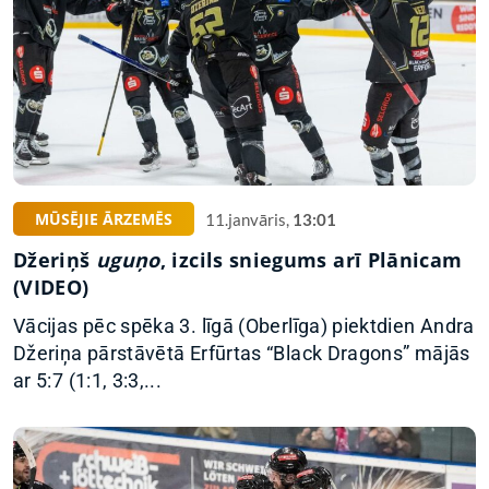
MŪSĒJIE ĀRZEMĒS
11.janvāris,
13:01
Džeriņš
uguņo
, izcils sniegums arī Plānicam
(VIDEO)
Vācijas pēc spēka 3. līgā (Oberlīga) piektdien Andra
Džeriņa pārstāvētā Erfūrtas “Black Dragons” mājās
ar 5:7 (1:1, 3:3,...