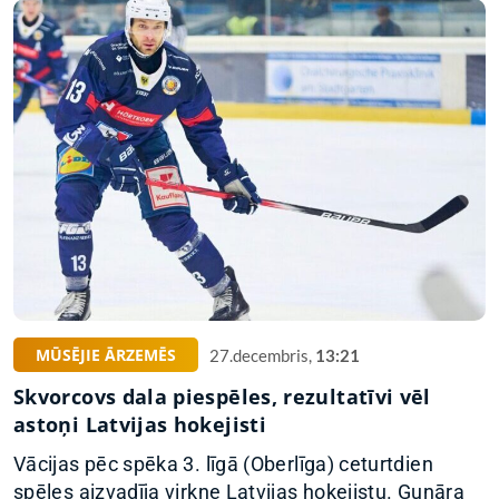
MŪSĒJIE ĀRZEMĒS
27.decembris,
13:21
Skvorcovs dala piespēles, rezultatīvi vēl
astoņi Latvijas hokejisti
Vācijas pēc spēka 3. līgā (Oberlīga) ceturtdien
spēles aizvadīja virkne Latvijas hokejistu. Gunāra