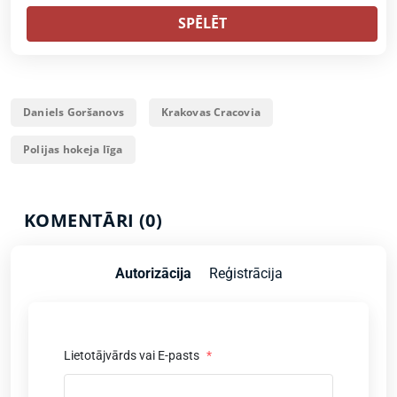
SPĒLĒT
Daniels Goršanovs
Krakovas Cracovia
Polijas hokeja līga
KOMENTĀRI (0)
Autorizācija
Reģistrācija
Lietotājvārds vai E-pasts
*