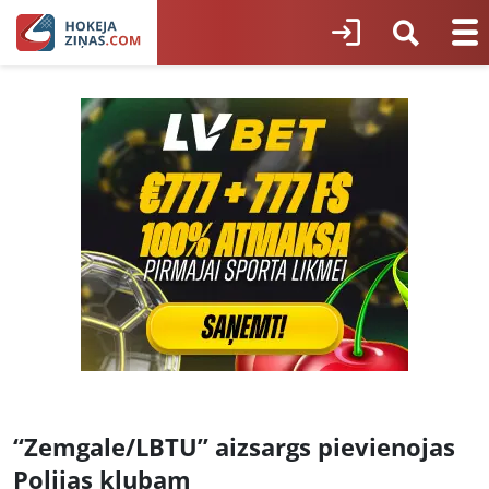
“Zemgale/LBTU” aizsargs pievienojas
Polijas klubam