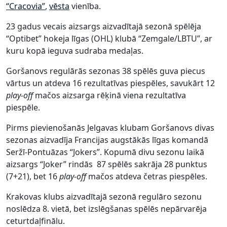
“Cracovia”
,
vēsta
vienība.
23 gadus vecais aizsargs aizvadītajā sezonā spēlēja
“Optibet” hokeja līgas (OHL) klubā “Zemgale/LBTU”, ar
kuru kopā ieguva sudraba medaļas.
Goršanovs regulārās sezonas 38 spēlēs guva piecus
vārtus un atdeva 16 rezultatīvas piespēles, savukārt 12
play-off
mačos aizsarga rēķinā viena rezultatīva
piespēle.
Pirms pievienošanās Jelgavas klubam Goršanovs divas
sezonas aizvadīja Francijas augstākās līgas komandā
Seržī-Pontuāzas “Jokers”. Kopumā divu sezonu laikā
aizsargs “Joker” rindās 87 spēlēs sakrāja 28 punktus
(7+21), bet 16
play-off
mačos atdeva četras piespēles.
Krakovas klubs aizvadītajā sezonā regulāro sezonu
noslēdza 8. vietā, bet izslēgšanas spēlēs nepārvarēja
ceturtdaļfinālu.