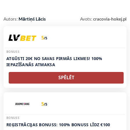
Autors:
Mārtiņš Lācis
Avots:
cracovia-hokej.pl
5
/5
BONUSS
ATGŪSTI 20€ NO SAVAS PIRMĀS LIKMES! 100%
IEPAZĪŠANĀS ATMAKSA
SPĒLĒT
5
/5
BONUSS
REĢISTRĀCIJAS BONUSS: 100% BONUSS LĪDZ €100