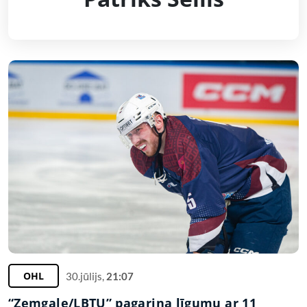
OHL
30.jūlijs,
21:07
“Zemgale/LBTU” pagarina līgumu ar 11