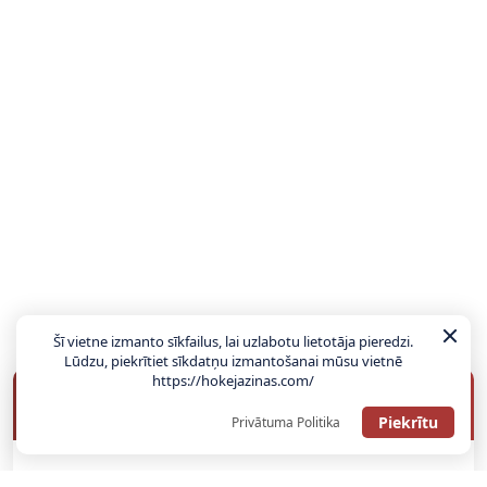
Šī vietne izmanto sīkfailus, lai uzlabotu lietotāja pieredzi.
Lūdzu, piekrītiet sīkdatņu izmantošanai mūsu vietnē
https://hokejazinas.com/
BUKMEIKERU BONUSI
Piekrītu
Privātuma Politika