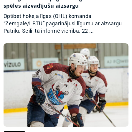
spēles aizvadījušu aizsargu
Optibet hokeja līgas (OHL) komanda
“Zemgale/LBTU” pagarinājusi līgumu ar aizsargu
Patriku Seili, tā informē vienība. 22 ...