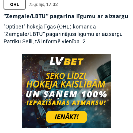
OHL
25.jūlijs,
17:32
“Zemgale/LBTU” pagarina līgumu ar aizsargu
"Optibet" hokeja līgas (OHL) komanda
“Zemgale/LBTU” pagarinājusi līgumu ar aizsargu
Patriku Seili, tā informē vienība. 2...