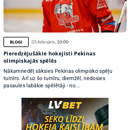
BLOGI
05.februāris,
10:00
Pieredzējušākie hokejisti Pekinas
olimpiskajās spēlēs
Nākamnedēļ sāksies Pekinas olimpisko spēļu
turnīrs. Arī uz šo turnīru, diemžēl, nedosies
pasaules labākie spēlētāji - no...