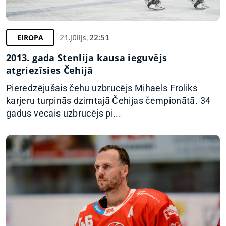
EIROPA
21.jūlijs,
22:51
2013. gada Stenlija kausa ieguvējs
atgriezīsies Čehijā
Pieredzējušais čehu uzbrucējs Mihaels Froliks
karjeru turpinās dzimtajā Čehijas čempionātā. 34
gadus vecais uzbrucējs pi...