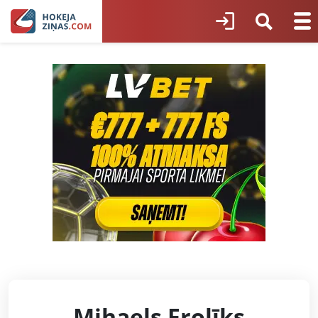
Mihaels Frolīks