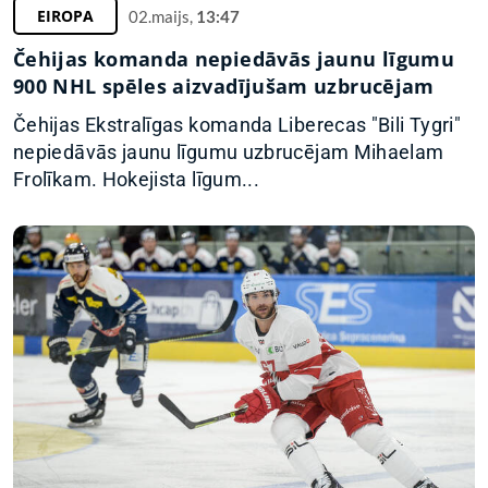
EIROPA
02.maijs,
13:47
Čehijas komanda nepiedāvās jaunu līgumu
900 NHL spēles aizvadījušam uzbrucējam
Čehijas Ekstralīgas komanda Liberecas "Bili Tygri"
nepiedāvās jaunu līgumu uzbrucējam Mihaelam
Frolīkam. Hokejista līgum...