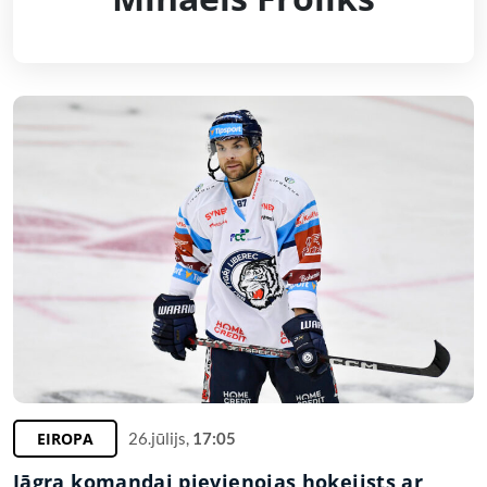
EIROPA
26.jūlijs,
17:05
Jāgra komandai pievienojas hokejists ar