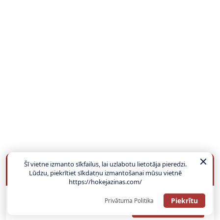
Šī vietne izmanto sīkfailus, lai uzlabotu lietotāja pieredzi.
BUKMEIKERU BONUSI
Lūdzu, piekrītiet sīkdatņu izmantošanai mūsu vietnē
https://hokejazinas.com/
Piekrītu
Privātuma Politika
SAŅEMT BONUSU