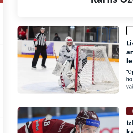
Li
ar
l
“O
ho
vai
Iz
k