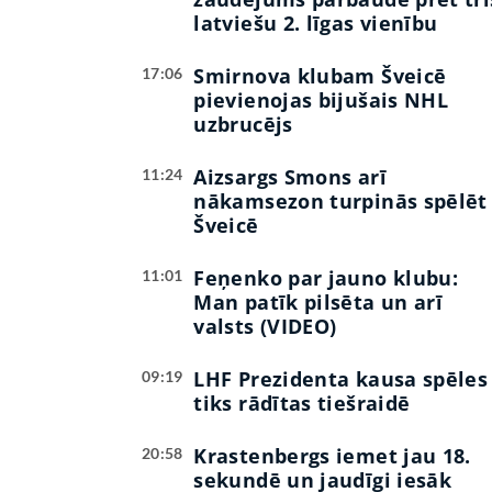
latviešu 2. līgas vienību
Smirnova klubam Šveicē
17:06
pievienojas bijušais NHL
uzbrucējs
Aizsargs Smons arī
11:24
nākamsezon turpinās spēlēt
Šveicē
Feņenko par jauno klubu:
11:01
Man patīk pilsēta un arī
valsts (VIDEO)
LHF Prezidenta kausa spēles
09:19
tiks rādītas tiešraidē
Krastenbergs iemet jau 18.
20:58
sekundē un jaudīgi iesāk