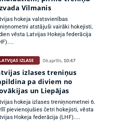
izvada Vilmanis
tvijas hokeja valstsvienības
eniņnometni atstājuši vairāki hokejisti,
dien vēsta Latvijas Hokeja federācija
F)....
LATVIJAS IZLASE
06.aprīlis,
10:47
tvijas izlases treniņus
apildina pa diviem no
ovākijas un Liepājas
tvijas hokeja izlases treniņnometnei 6.
īlī pievienojušies četri hokejisti, vēsta
tvijas Hokeja federācija (LHF)....