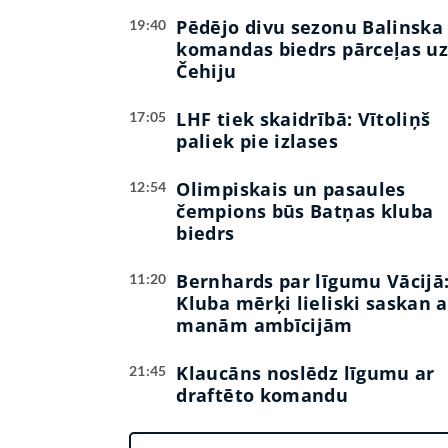
Pēdējo divu sezonu Balinska
19:40
komandas biedrs pārceļas u
Čehiju
LHF tiek skaidrībā: Vītoliņš
17:05
paliek pie izlases
Olimpiskais un pasaules
12:54
čempions būs Batņas kluba
biedrs
Bernhards par līgumu Vācijā
11:20
Kluba mērķi lieliski saskan a
manām ambīcijām
Klaucāns noslēdz līgumu ar
21:45
draftēto komandu