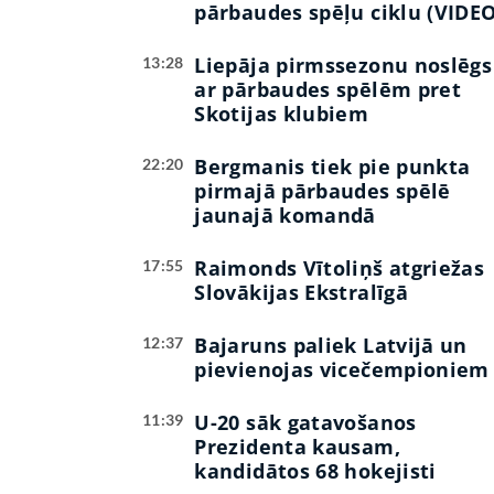
pārbaudes spēļu ciklu (VIDEO
Liepāja pirmssezonu noslēgs
13:28
ar pārbaudes spēlēm pret
Skotijas klubiem
Bergmanis tiek pie punkta
22:20
pirmajā pārbaudes spēlē
jaunajā komandā
Raimonds Vītoliņš atgriežas
17:55
Slovākijas Ekstralīgā
Bajaruns paliek Latvijā un
12:37
pievienojas vicečempioniem
U-20 sāk gatavošanos
11:39
Prezidenta kausam,
kandidātos 68 hokejisti