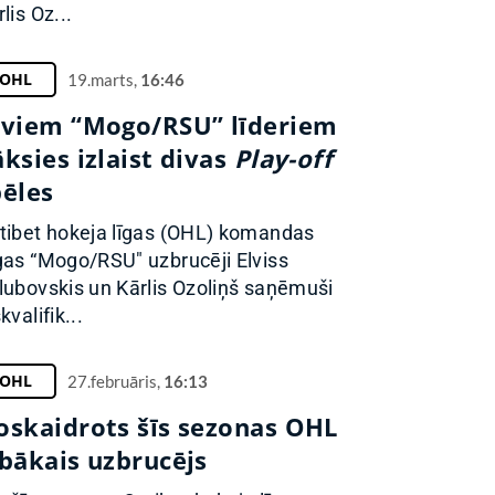
lis Oz...
OHL
19.marts,
16:46
iviem “Mogo/RSU” līderiem
ksies izlaist divas
Play-off
pēles
tibet hokeja līgas (OHL) komandas
gas “Mogo/RSU" uzbrucēji Elviss
lubovskis un Kārlis Ozoliņš saņēmuši
kvalifik...
OHL
27.februāris,
16:13
oskaidrots šīs sezonas OHL
abākais uzbrucējs