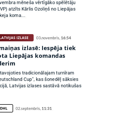
vembra mēneša vērtīgāko spēlētāju
VP) atzīts Kārlis Ozoliņš no Liepājas
keja koma...
LATVIJAS IZLASE
03.novembris,
16:54
maiņas izlasē: Iespēja tiek
ota Liepājas komandas
īderim
tavojoties tradicionālajam turnīram
eutschland Cup", kas šonedēļ sāksies
cijā, Latvijas izlases sastāvā notikušas
OHL
02.septembris,
11:31