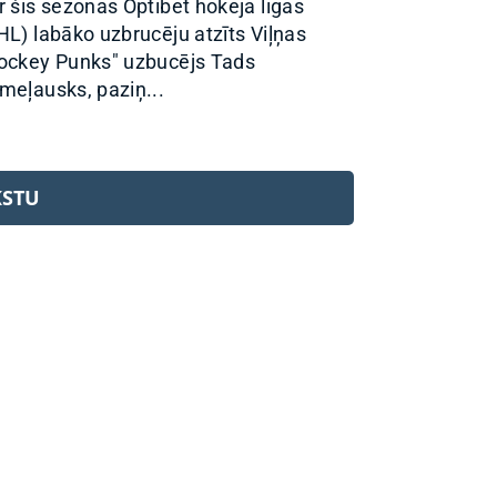
r šīs sezonas Optibet hokeja līgas
HL) labāko uzbrucēju atzīts Viļņas
ockey Punks" uzbucējs Tads
meļausks, paziņ...
KSTU