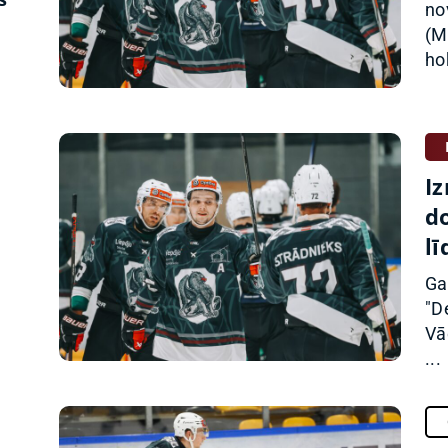
no
(M
ho
Iz
d
l
Ga
"D
Vā
...