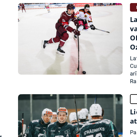
La
v
O
O
La
Cu
ar
Ra
L
a
Pa
s