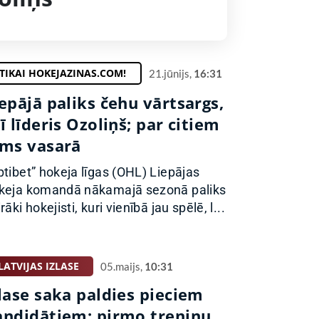
TIKAI HOKEJAZINAS.COM!
21.jūnijs,
16:31
epājā paliks čehu vārtsargs,
ī līderis Ozoliņš; par citiem
ems vasarā
ptibet” hokeja līgas (OHL) Liepājas
keja komandā nākamajā sezonā paliks
rāki hokejisti, kuri vienībā jau spēlē, l...
LATVIJAS IZLASE
05.maijs,
10:31
lase saka paldies pieciem
andidātiem; pirmo treniņu