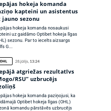
iepājas hokeja komanda
aziņo kapteini un asistentus
z jauno sezonu
epājas hokeja komanda nosaukusi
pteini uz gaidāmo Optibet hokeja līgas
HL) sezonu. Par to iecelts aizsargs
fs G...
OHL
28.jūlijs,
13:24
epājā atgriežas rezultatīvs
Mogo/RSU” uzbrucējs
zoliņš
epājas hokeja komanda paziņojusi, ka
idāmajā Optibet hokeja līgas (OHL)
zonā komandu pārstāvēs uzbrucējs