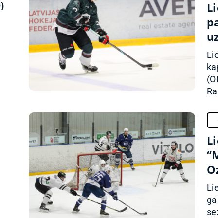
)
L
p
u
Li
ka
(O
Ral
Li
“
O
Li
ga
se