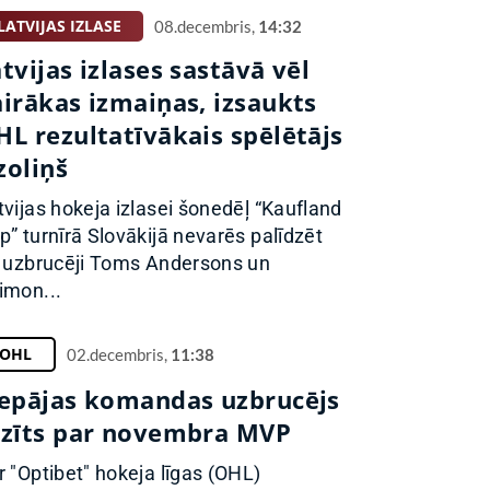
LATVIJAS IZLASE
08.decembris,
14:32
tvijas izlases sastāvā vēl
airākas izmaiņas, izsaukts
HL rezultatīvākais spēlētājs
zoliņš
tvijas hokeja izlasei šonedēļ “Kaufland
p” turnīrā Slovākijā nevarēs palīdzēt
ī uzbrucēji Toms Andersons un
imon...
OHL
02.decembris,
11:38
iepājas komandas uzbrucējs
tzīts par novembra MVP
r "Optibet" hokeja līgas (OHL)