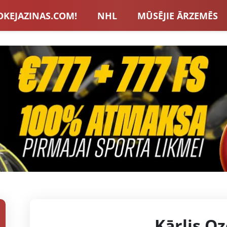
OKEJAZINAS.COM!
NHL
MŪSĒJIE ĀRZEMĒS
S IZLASE
EIROPA
LVBET BONUSI
JAUNA
U HOKEJS
BLOGI
INTERVIJAS
TOTALIZAT
ZATORU BONUSI
VISAS ZIŅAS
Kārlis Oz