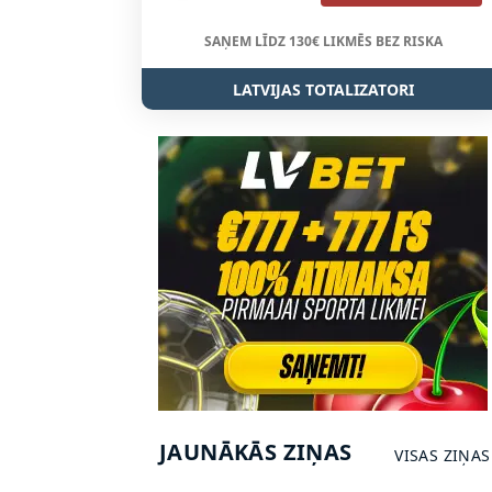
SAŅEM LĪDZ 130€ LIKMĒS BEZ RISKA
LATVIJAS TOTALIZATORI
JAUNĀKĀS ZIŅAS
VISAS ZIŅAS