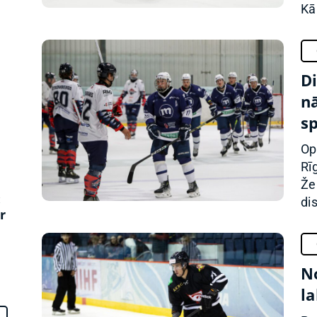
Kār
z
D
nā
s
Op
Rī
Že
:
dis
r
N
l