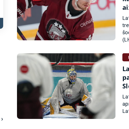
a
La
tr
šo
(LH
La
p
Sl
La
apr
La