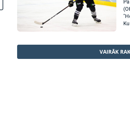
Pa
(O
"H
Ku
VAIRĀK RA