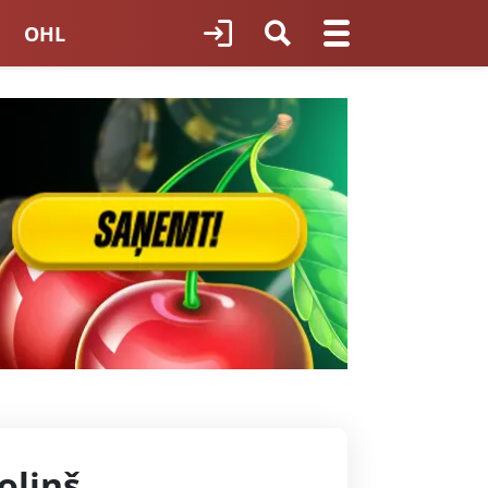
OHL
TNES HOKEJS
ORI LATVIJĀ
oliņš