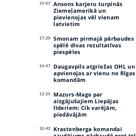
Ansons karjeru turpinās
19:07
Ziemeļamerikā un
pievienojas vēl vienam
latvietim
Smonam pirmajā pārbaudes
17:20
spēlē divas rezultatīvas
piespēles
Daugavpils atgriežas OHL un
14:47
apvienojas ar vienu no Rīgas
komandām
Mazurs-Mago par
12:25
aizgājušajiem Liepājas
līderiem: Cik varējām,
piedāvājām
Krastenberga komandai
10:42
zaudējums pārbaudē pret trī