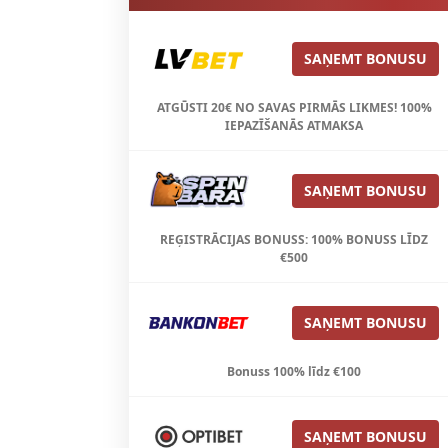
SAŅEMT BONUSU
ATGŪSTI 20€ NO SAVAS PIRMĀS LIKMES! 100%
IEPAZĪŠANĀS ATMAKSA
SAŅEMT BONUSU
REĢISTRĀCIJAS BONUSS: 100% BONUSS LĪDZ
€500
SAŅEMT BONUSU
Bonuss 100% līdz €100
SAŅEMT BONUSU