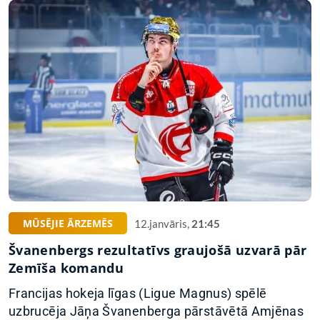
MŪSĒJIE ĀRZEMĒS
12.janvāris,
21:45
Švanenbergs rezultatīvs graujošā uzvarā pār
Zemīša komandu
Francijas hokeja līgas (Ligue Magnus) spēlē
uzbrucēja Jāņa Švanenberga pārstāvētā Amjēnas