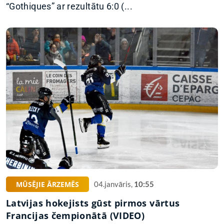
“Gothiques” ar rezultātu 6:0 (...
MŪSĒJIE ĀRZEMĒS
04.janvāris,
10:55
Latvijas hokejists gūst pirmos vārtus
Francijas čempionātā (VIDEO)