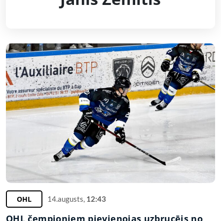
OHL
14.augusts,
12:43
OHL čempioniem pievienojas uzbrucējs no