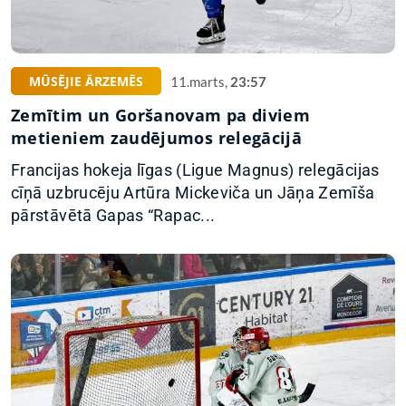
MŪSĒJIE ĀRZEMĒS
11.marts,
23:57
Zemītim un Goršanovam pa diviem
metieniem zaudējumos relegācijā
Francijas hokeja līgas (Ligue Magnus) relegācijas
cīņā uzbrucēju Artūra Mickeviča un Jāņa Zemīša
pārstāvētā Gapas “Rapac...