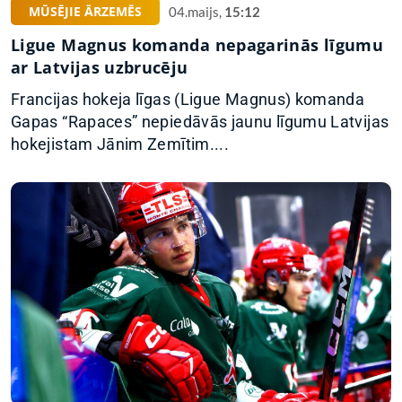
MŪSĒJIE ĀRZEMĒS
04.maijs,
15:12
Ligue Magnus komanda nepagarinās līgumu
ar Latvijas uzbrucēju
Francijas hokeja līgas (Ligue Magnus) komanda
Gapas “Rapaces” nepiedāvās jaunu līgumu Latvijas
hokejistam Jānim Zemītim....