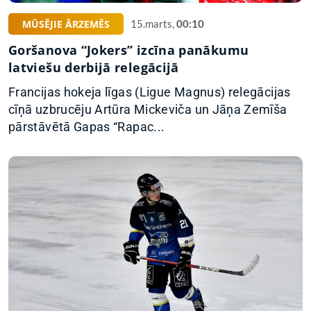
MŪSĒJIE ĀRZEMĒS
15.marts,
00:10
Goršanova “Jokers” izcīna panākumu
latviešu derbijā relegācijā
Francijas hokeja līgas (Ligue Magnus) relegācijas
cīņā uzbrucēju Artūra Mickeviča un Jāņa Zemīša
pārstāvētā Gapas “Rapac...