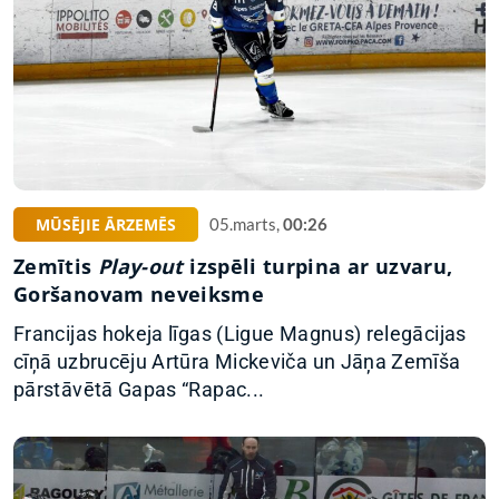
MŪSĒJIE ĀRZEMĒS
05.marts,
00:26
Zemītis
Play-out
izspēli turpina ar uzvaru,
Goršanovam neveiksme
Francijas hokeja līgas (Ligue Magnus) relegācijas
cīņā uzbrucēju Artūra Mickeviča un Jāņa Zemīša
pārstāvētā Gapas “Rapac...