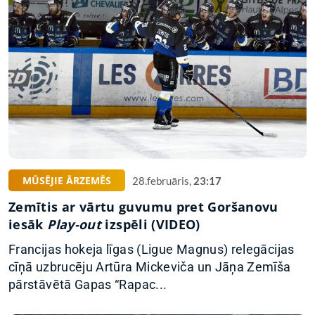
MŪSĒJIE ĀRZEMĒS
28.februāris,
23:17
Zemītis ar vārtu guvumu pret Goršanovu
iesāk
Play-out
izspēli (VIDEO)
Francijas hokeja līgas (Ligue Magnus) relegācijas
cīņā uzbrucēju Artūra Mickeviča un Jāņa Zemīša
pārstāvētā Gapas “Rapac...