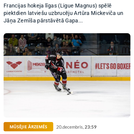
Francijas hokeja līgas (Ligue Magnus) spēlē
piektdien latviešu uzbrucēju Artūra Mickeviča un
Jāņa Zemīša pārstāvētā Gapa...
MŪSĒJIE ĀRZEMĒS
20.decembris,
23:59