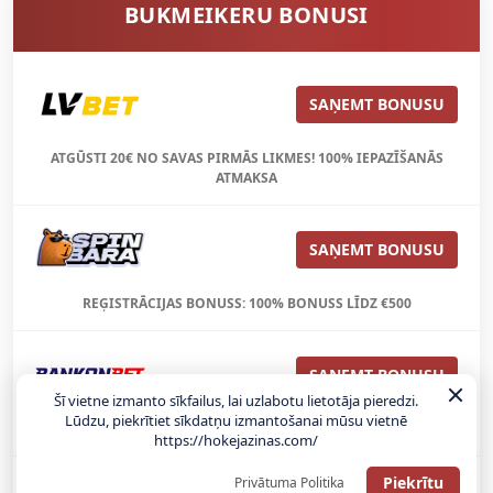
BUKMEIKERU BONUSI
SAŅEMT BONUSU
ATGŪSTI 20€ NO SAVAS PIRMĀS LIKMES! 100% IEPAZĪŠANĀS
ATMAKSA
SAŅEMT BONUSU
REĢISTRĀCIJAS BONUSS: 100% BONUSS LĪDZ €500
SAŅEMT BONUSU
Šī vietne izmanto sīkfailus, lai uzlabotu lietotāja pieredzi.
Lūdzu, piekrītiet sīkdatņu izmantošanai mūsu vietnē
Bonuss 100% līdz €100
https://hokejazinas.com/
Piekrītu
Privātuma Politika