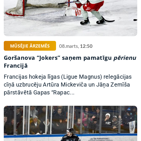
MŪSĒJIE ĀRZEMĒS
08.marts,
12:50
Goršanova “Jokers” saņem pamatīgu
pērienu
Francijā
Francijas hokeja līgas (Ligue Magnus) relegācijas
cīņā uzbrucēju Artūra Mickeviča un Jāņa Zemīša
pārstāvētā Gapas “Rapac...