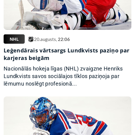
NHL
20.augusts,
22:06
Leģendārais vārtsargs Lundkvists paziņo par
karjeras beigām
Nacionālās hokeja līgas (NHL) zvaigzne Henriks
Lundkvists savos sociālajos tīklos paziņoja par
lēmumu noslēgt profesionā...