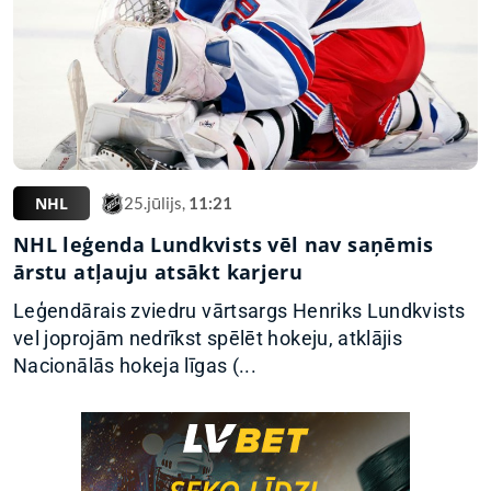
NHL
25.jūlijs,
11:21
NHL leģenda Lundkvists vēl nav saņēmis
ārstu atļauju atsākt karjeru
Leģendārais zviedru vārtsargs Henriks Lundkvists
vel joprojām nedrīkst spēlēt hokeju, atklājis
Nacionālās hokeja līgas (...