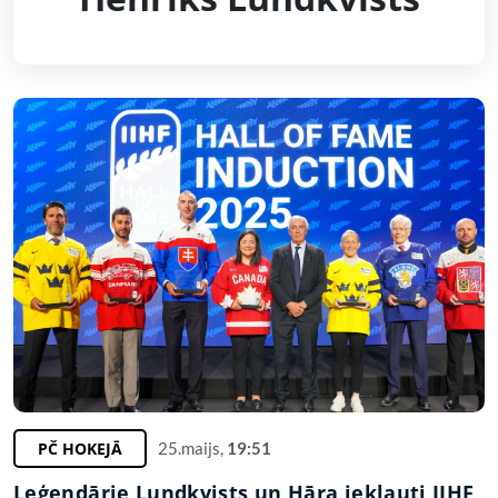
PČ HOKEJĀ
25.maijs,
19:51
Leģendārie Lundkvists un Hāra iekļauti IIHF