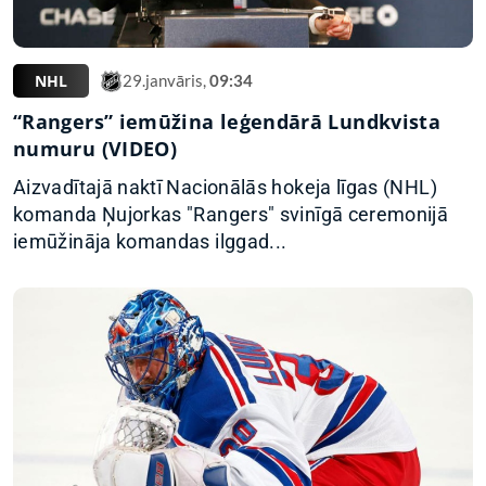
NHL
29.janvāris,
09:34
“Rangers” iemūžina leģendārā Lundkvista
numuru (VIDEO)
Aizvadītajā naktī Nacionālās hokeja līgas (NHL)
komanda Ņujorkas "Rangers" svinīgā ceremonijā
iemūžināja komandas ilggad...