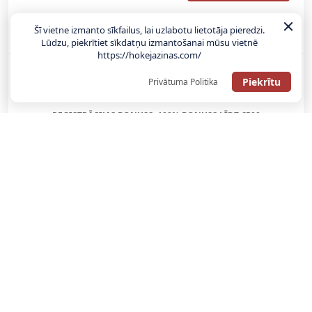
ATGŪSTI 20€ NO SAVAS PIRMĀS LIKMES! 100% IEPAZĪŠANĀS
Šī vietne izmanto sīkfailus, lai uzlabotu lietotāja pieredzi.
ATMAKSA
Lūdzu, piekrītiet sīkdatņu izmantošanai mūsu vietnē
https://hokejazinas.com/
SAŅEMT BONUSU
Piekrītu
Privātuma Politika
REĢISTRĀCIJAS BONUSS: 100% BONUSS LĪDZ €500
SAŅEMT BONUSU
Bonuss 100% līdz €100
SAŅEMT BONUSU
SAŅEM LĪDZ 130€ LIKMĒS BEZ RISKA
LATVIJAS TOTALIZATORI