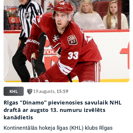
KHL
19.augusts,
15:59
Rīgas “Dinamo” pievienosies savulaik NHL
draftā ar augsto 13. numuru izvēlēts
kanādietis
Kontinentālās hokeja līgas (KHL) klubs Rīgas