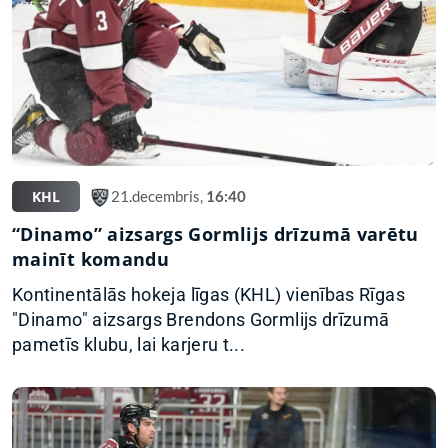
KHL
21.decembris,
16:40
“Dinamo” aizsargs Gormlijs drīzumā varētu
mainīt komandu
Kontinentālās hokeja līgas (KHL) vienības Rīgas
"Dinamo" aizsargs Brendons Gormlijs drīzumā
pametīs klubu, lai karjeru t...