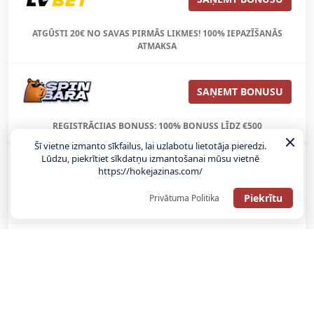
ATGŪSTI 20€ NO SAVAS PIRMĀS LIKMES! 100% IEPAZĪŠANĀS
ATMAKSA
SAŅEMT BONUSU
REĢISTRĀCIJAS BONUSS: 100% BONUSS LĪDZ €500
Šī vietne izmanto sīkfailus, lai uzlabotu lietotāja pieredzi.
Lūdzu, piekrītiet sīkdatņu izmantošanai mūsu vietnē
https://hokejazinas.com/
SAŅEMT BONUSU
Piekrītu
Privātuma Politika
Bonuss 100% līdz €100
SAŅEMT BONUSU
SAŅEM LĪDZ 130€ LIKMĒS BEZ RISKA