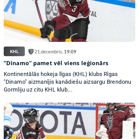
KHL
21.decembris,
19:09
”Dinamo” pamet vēl viens leģionārs
Kontinentālās hokeja līgas (KHL) klubs Rīgas
''Dinamo'' aizmanījis kanādiešu aizsargu Brendonu
Gormliju uz citu KHL klub...