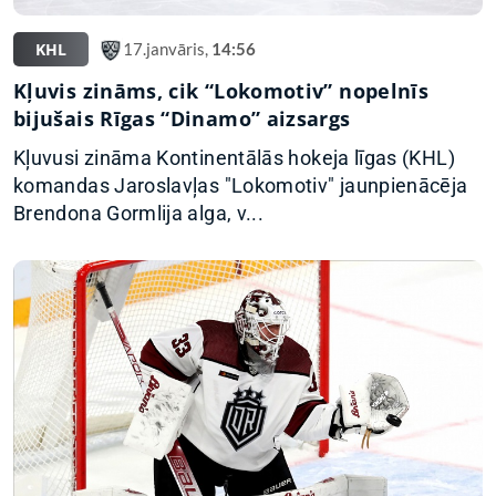
KHL
17.janvāris,
14:56
Kļuvis zināms, cik “Lokomotiv” nopelnīs
bijušais Rīgas “Dinamo” aizsargs
Kļuvusi zināma Kontinentālās hokeja līgas (KHL)
komandas Jaroslavļas "Lokomotiv" jaunpienācēja
Brendona Gormlija alga, v...