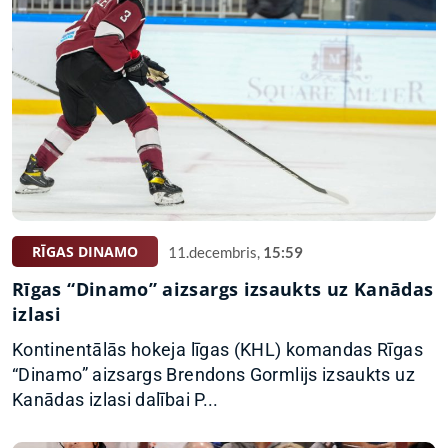
RĪGAS DINAMO
11.decembris,
15:59
Rīgas “Dinamo” aizsargs izsaukts uz Kanādas
izlasi
Kontinentālās hokeja līgas (KHL) komandas Rīgas
“Dinamo” aizsargs Brendons Gormlijs izsaukts uz
Kanādas izlasi dalībai P...