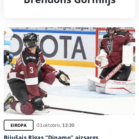
EIROPA
03.oktobris,
13:30
Bijušais Rīgas “Dinamo” aizsargs